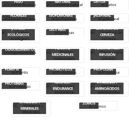
PESO
NATURAL
DETOX
ELIXIRES
FLORALES
ISOFLAVONAS
JALEA REAL
JARABES
LEVADURA DE
LECITINAS
ECOLÓGICOS
CERVEZA
PLANTAS
PLANTAS PARA
OLIGOELEMENTOS
MEDICINALES
INFUSIÓN
PLANTIS
PROBIÓTICOS
PROPOLINA
RECOVERY
VITAMINAS Y
PROTEINAS
ENDURANCE
AMINOÁCIDOS
VITAMINAS Y
ZUMOS
MINERALES