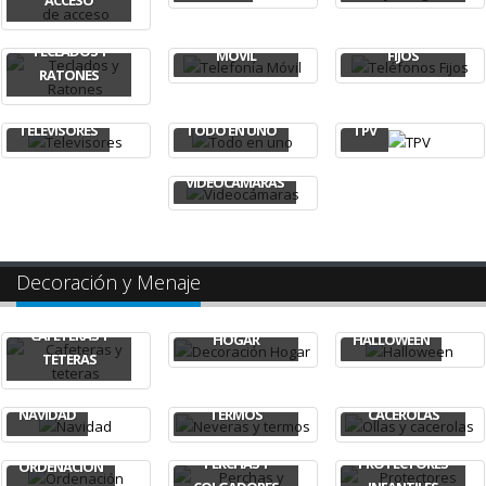
ACCESO
TELEFONÍA
TELÉFONOS
TECLADOS Y
MÓVIL
FIJOS
RATONES
TELEVISORES
TODO EN UNO
TPV
VIDEOCÁMARAS
Decoración y Menaje
DECORACIÓN
CAFETERAS Y
HOGAR
HALLOWEEN
TETERAS
NEVERAS Y
OLLAS Y
NAVIDAD
TERMOS
CACEROLAS
PERCHAS Y
PROTECTORES
ORDENACIÓN