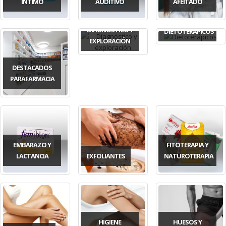
ÍNTIMO
AUDITIVO
AFEITADO
DIAGNÓSTICO Y
DIETOTERÁPICOS
EXPLORACIÓN
DESTACADOS
PARAFARMACIA
EMBARAZO Y
FITOTERAPIA Y
LACTANCIA
EXFOLIANTES
NATUROTERAPIA
HIGIENE
HUESOS Y