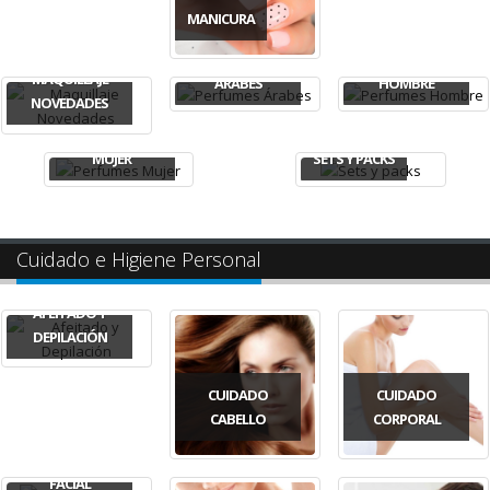
MANICURA
PERFUMES
PERFUMES
MAQUILLAJE
ÁRABES
HOMBRE
NOVEDADES
PERFUMES
MUJER
SETS Y PACKS
Cuidado e Higiene Personal
AFEITADO Y
DEPILACIÓN
CUIDADO
CUIDADO
CABELLO
CORPORAL
CUIDADO
FACIAL