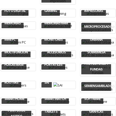
FOTO DIGITAL
GAMING
IMPRESORAS
MEMORIAS
MEMORIAS RAM
MICROPROCESADORE
MOVILIDAD
MINI PC
MONITORES
URBANA
OTROS
PC DE
MULTIFUNCIÓN
ACCESORIOS
SOBREMESA
PROTECTORES Y
PLACAS BASE
PORTÁTILES
FUNDAS
ROUTERS
SAI
SEMIENSAMBLADOS
SMARTHOME
SMARTWATCH
SOFTWARE
SWITCHS Y
TARJETAS
PUNTOS DE
TABLETS
GRÁFICAS