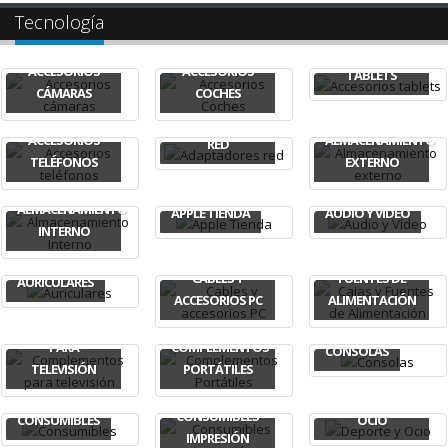
Tecnología
ACCESORIOS
ACCESORIOS
ACCESORIOS
TABLETS
CÁMARAS
COCHES
ADAPTADORES
ACCESORIOS
ALMACENAMIENTO
RED
TELÉFONOS
EXTERNO
ALMACENAMIENTO
APPLE TIENDA
AUDIO Y VÍDEO
INTERNO
CAJAS Y
CABLES Y
FUENTES DE
AURICULARES
ACCESORIOS PC
ALIMENTACIÓN
COMPLEMENTOS
PARA
COMPLEMENTOS
CONSOLAS
TELEVISIÓN
PORTÁTILES
DEPORTE Y
CONSUMIBLES
CONSUMIBLES
OCIO
IMPRESIÓN