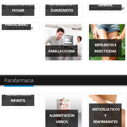
AMBIENTADORES
DETERGENTES Y
GENERAL
HOGAR
SUAVIZANTES
PARA EL BAÑO
REPELENTES E
PARA LA COCINA
INSECTICIDAS
Parafarmacia
ALIMENTACIÓN
INFANTIL
ANTICELULTICOS
ALIMENTACIÓN
Y
VARIOS
REAFIRMANTES