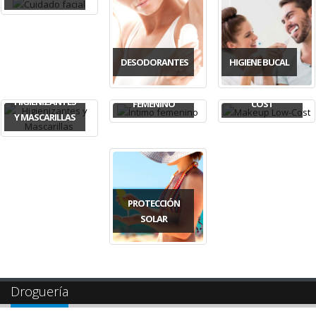
DESODORANTES
HIGIENE BUCAL
ÍNTIMO
MAKEUP LOW-
HIGIENIZANTES
FEMENINO
COST
Y MASCARILLAS
PROTECCIÓN
SOLAR
Droguería
LIMPIEZA