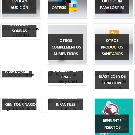
ÓPTICA Y
ORTOPEDIA
AUDICIÓN
ORTESIS
PARA LOS PIES
OSTOMÍA,
CÁNULAS Y
SONDAS
OTROS
OTROS
COMPLEMENTOS
PRODUCTOS
ALIMENTICIOS
SANITARIOS
PARA EL
PRODUCTOS
CABELLO, PIEL Y
PARA DORMIR
ELÁSTICOS Y DE
UÑAS
TRACCIÓN
PRODUCTOS
PRODUCTOS
GENITOURINARIOS
INFANTILES
REPELENTE
INSECTOS