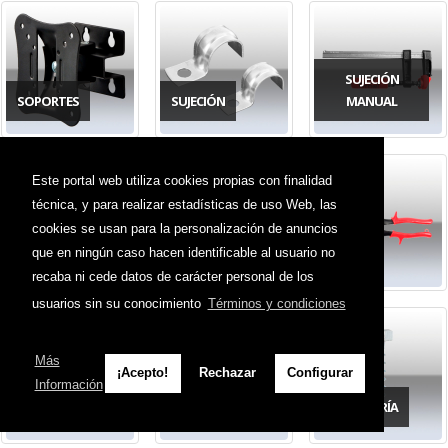
SUJECIÓN
SOPORTES
SUJECIÓN
MANUAL
Este portal web utiliza cookies propias con finalidad
técnica, y para realizar estadísticas de uso Web, las
cookies se usan para la personalización de anuncios
que en ningún caso hacen identificable al usuario no
TENAZAS
TERMOENCOLADORAS
TIJERAS
recaba ni cede datos de carácter personal de los
usuarios sin su conocimiento
Términos y condiciones
Más
¡Acepto!
Rechazar
Configurar
Información
TIRAS LED
TOPES
TORNILLERÍA