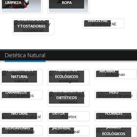
LIMPIEZA
ROPA
SANDWICHERAS
VARIOS PAE
Y TOSTADORAS
Dietética Natural
ALIMENTACIÓN
ALIMENTOS
AROMAX
NATURAL
ECOLÓGICOS
CONTROL DE
COMPLEMENTOS
CARAMELOS
PESO
DIETÉTICOS
COSMÉTICA
ELIXIRES
NATURAL
DETOX
FLORALES
JARABES
ISOFLAVONAS
JALEA REAL
ECOLÓGICOS