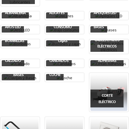
ALBAÑILERÍA
ALICATES
APLIQUES LED
BAJO
AROS LED
CONSUMO
BASES
BUZONES Y
CABLES E HILOS
BOMBILLAS
CAJAS
ELÉCTRICOS
CINTAS
CALZADO
CANDADOS
ADHESIVAS
CLAVIJAS Y
BASES
COCHE
CORTE
ELÉCTRICO