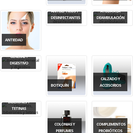
ANTISÉPTICOS Y
AYUDA A LA
DESINFECTANTES
DEAMBULACIÓN
ANTIEDAD
BIENESTAR
GENERAL Y
DIGESTIVO
CALZADO Y
BOTIQUÍN
ACCESORIOS
CHUPETES,
BIBERONES Y
TETINAS
COLONIAS Y
COMPLEMENTOS
PERFUMES
PROBIÓTICOS