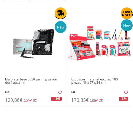
Envío
Grati
New
New
Msi placa base b550 gaming wifi6e
Expositor material escolar, 180
ddr4 atx am4
piezas, 45 x 27 x 36 cm
MSI
MP
129,86€
170,85€
- 19%
- 8%
161,16€
186,12€