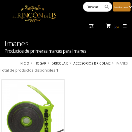
Powered
by
Tra
Imanes
Productos de primeras marcas para Imanes
INICIO
HOGAR
BRICOLAJE
ACCESORIOS BRICOLAJE
IMANES
Total de productos disponibles
1