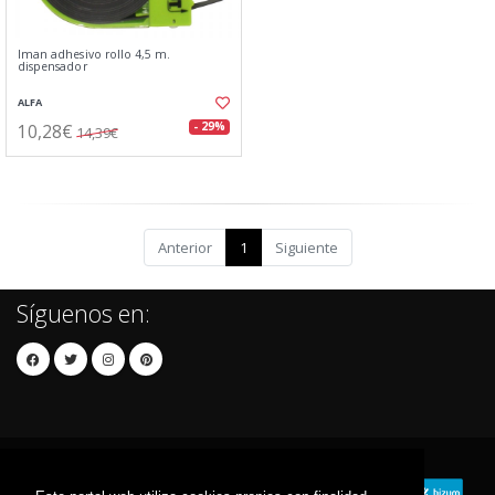
Iman adhesivo rollo 4,5 m.
dispensador
ALFA
10,28€
- 29%
14,39€
Anterior
1
Siguiente
Síguenos en: