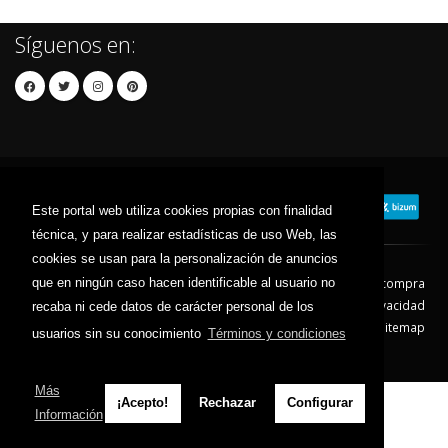
Síguenos en:
Este portal web utiliza cookies propias con finalidad
técnica, y para realizar estadísticas de uso Web, las
cookies se usan para la personalización de anuncios
que en ningún caso hacen identificable al usuario no
Contacto
Aviso Legal
Condiciones de compra
Política de envíos
Política de devolución
Política de Privacidad
recaba ni cede datos de carácter personal de los
Política de Cookies
Sitemap
usuarios sin su conocimiento
Términos y condiciones
© 2026 - Todos los derechos reservados.
Más
¡Acepto!
Rechazar
Configurar
Información