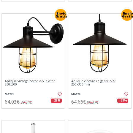
Envío
Envío
Gratis
Grati
Aplique vintage pared e27 plafon
Aplique vintage colgante e-27
260x300
250x300mm
MATEL
MATEL
64,03€
64,66€
- 28%
- 28%
89,34€
90,37€