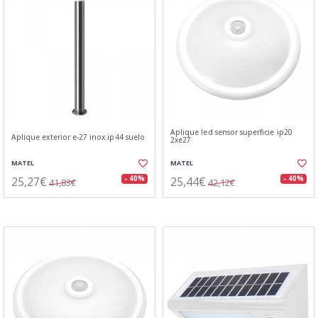
Aplique led sensor superficie ip20
Aplique exterior e-27 inox.ip44 suelo
2xe27
MATEL
MATEL
25,27€
25,44€
- 40%
- 40%
41,83€
42,12€