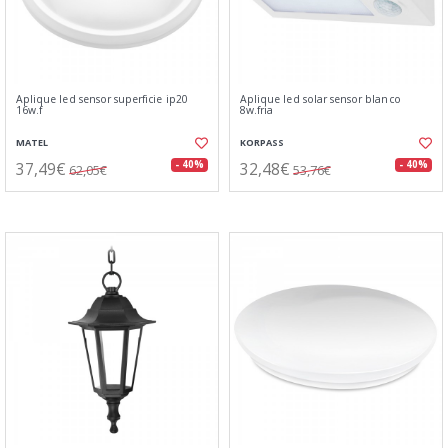
Aplique led sensor superficie ip20
Aplique led solar sensor blanco
16w.f
8w.fria
MATEL
KORPASS
37,49€
32,48€
- 40%
- 40%
62,05€
53,76€