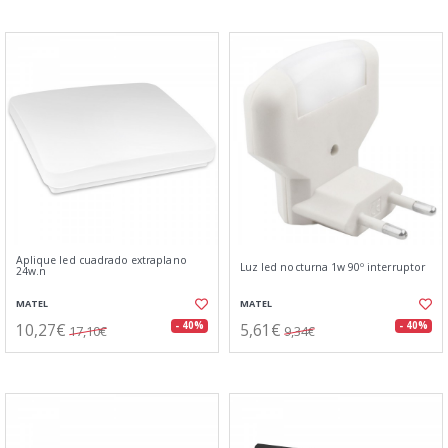
Aplique led cuadrado extraplano
Luz led nocturna 1w 90º interruptor
24w.n
MATEL
MATEL
10,27€
5,61€
- 40%
- 40%
17,10€
9,34€