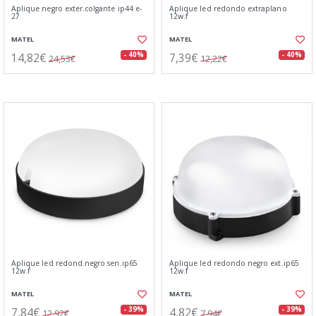
Aplique negro exter.colgante ip44 e-
Aplique led redondo extraplano
27
12w.f
MATEL
MATEL
14,82€
7,39€
- 40%
- 40%
24,53€
12,22€
Aplique led redond.negro sen.ip65
Aplique led redondo negro ext.ip65
12w.f
12w.f
MATEL
MATEL
7,84€
4,82€
- 39%
- 39%
12,92€
7,94€