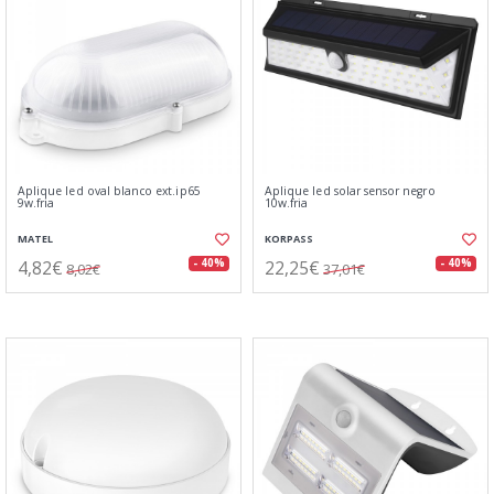
Aplique led oval blanco ext.ip65
Aplique led solar sensor negro
9w.fria
10w.fria
MATEL
KORPASS
4,82€
22,25€
- 40%
- 40%
8,02€
37,01€