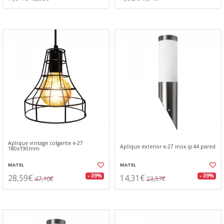
Aplique vintage colgante e-27
Aplique exterior e-27 inox.ip44 pared
180x190mm
MATEL
MATEL
28,59€
14,31€
- 39%
- 39%
47,10€
23,57€