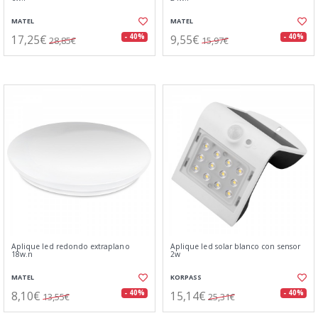
MATEL
MATEL
17,25€
9,55€
- 40%
- 40%
28,85€
15,97€
Aplique led redondo extraplano
Aplique led solar blanco con sensor
18w.n
2w
MATEL
KORPASS
8,10€
15,14€
- 40%
- 40%
13,55€
25,31€