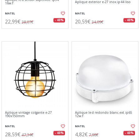
Aplique exterior e-27 inox.ip44 liso
16w.f
MATEL
MATEL
22,99€
20,59€
- 40%
- 40%
38,07€
34,09€
Aplique vintage colgante e-27
Aplique led redondo blanc.ext.ip65
190x150mm
12w.f
MATEL
MATEL
28,59€
4,82€
- 40%
- 40%
47,34€
7,98€