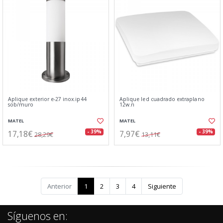
Aplique exterior e-27 inox.ip44
Aplique led cuadrado extraplano
sob/muro
12w.n
MATEL
MATEL
17,18€
7,97€
- 39%
- 39%
28,29€
13,11€
Anterior
1
2
3
4
Siguiente
Síguenos en: