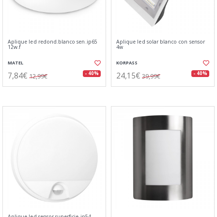
Aplique led redond.blanco sen.ip65
Aplique led solar blanco con sensor
12w.f
4w
MATEL
KORPASS
7,84€
24,15€
- 40%
- 40%
12,99€
39,99€
Aplique led sensor superficie ip54