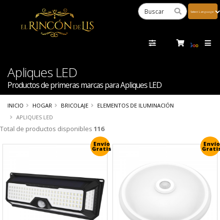
Powered
by
Tra
Apliques LED
Productos de primeras marcas para Apliques LED
INICIO
HOGAR
BRICOLAJE
ELEMENTOS DE ILUMINACIÓN
APLIQUES LED
Total de productos disponibles
116
Envío
Envío
Gratis
Grati