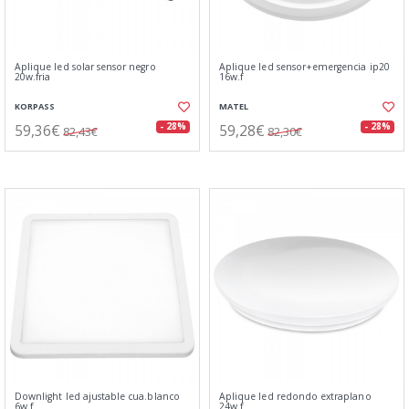
Aplique led solar sensor negro
Aplique led sensor+emergencia ip20
20w.fria
16w.f
KORPASS
MATEL
59,36€
59,28€
- 28%
- 28%
82,43€
82,30€
Downlight led ajustable cua.blanco
Aplique led redondo extraplano
6w.f
24w.f