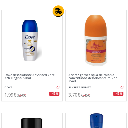
Dove desodorante Advanced Care
Alvarez gomez agua de colonia
72h Original 50ml
concentrada desodorante roll-on
75ml
DOVE
ÁLVAREZ GÓMEZ
1,99€
3,70€
- 43%
- 43%
3,50€
6,45€