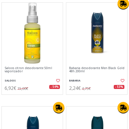
Saloos citron desodorante 50ml
Babaria desodorante Men Black Gold
vaporizador
48h 200ml
SALOOS
BABARIA
6,92€
2,24€
- 54%
- 53%
15,00€
4,75€