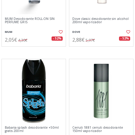
MUM Desodorante ROLL-ON SIN
Dove classic desodorante sin alcohol
PERFUME GRIS
200ml vaporizador
MUM
DOVE
2,05€
2,88€
- 52%
- 52%
4,30€
5,97€
Babaria splash desodorante +50ml
Cerruti 1881 cerruti desodorante
gratis 200ml
150ml vaporizador