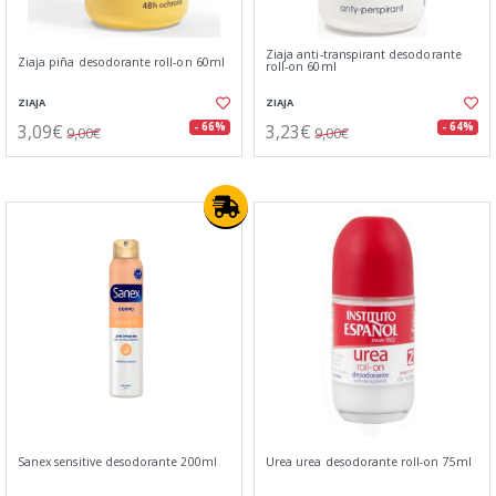
Ziaja anti-transpirant desodorante
Ziaja piña desodorante roll-on 60ml
roll-on 60ml
ZIAJA
ZIAJA
3,09€
3,23€
- 66%
- 64%
9,00€
9,00€
Sanex sensitive desodorante 200ml
Urea urea desodorante roll-on 75ml