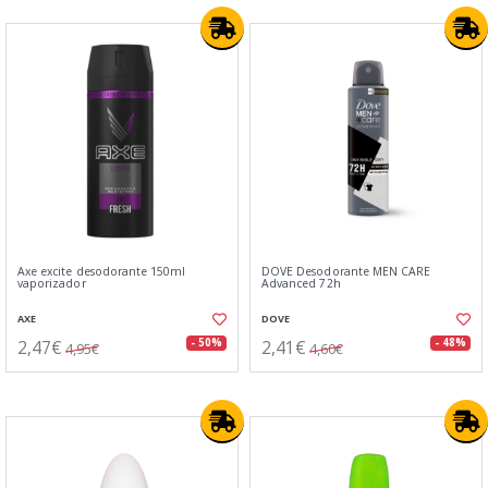
Axe excite desodorante 150ml
DOVE Desodorante MEN CARE
vaporizador
Advanced 72h
AXE
DOVE
2,47€
2,41€
- 50%
- 48%
4,95€
4,60€