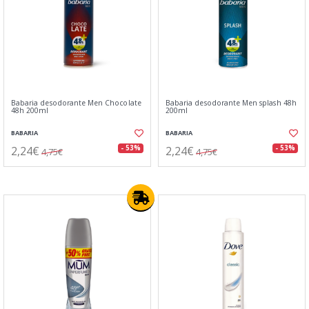
Babaria desodorante Men Chocolate
Babaria desodorante Men splash 48h
48h 200ml
200ml
BABARIA
BABARIA
2,24€
2,24€
- 53%
- 53%
4,75€
4,75€