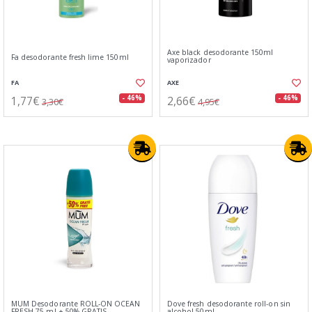
Axe black desodorante 150ml
Fa desodorante fresh lime 150ml
vaporizador
FA
AXE
1,77€
2,66€
- 46%
- 46%
3,30€
4,95€
MUM Desodorante ROLL-ON OCEAN
Dove fresh desodorante roll-on sin
FRESH 75 ml + 50% GRATIS
alcohol 50ml