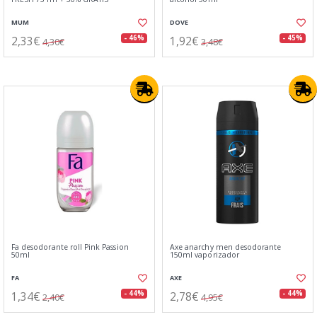
MUM
DOVE
2,33€
1,92€
- 46%
- 45%
4,30€
3,48€
Fa desodorante roll Pink Passion
Axe anarchy men desodorante
50ml
150ml vaporizador
FA
AXE
1,34€
2,78€
- 44%
- 44%
2,40€
4,95€