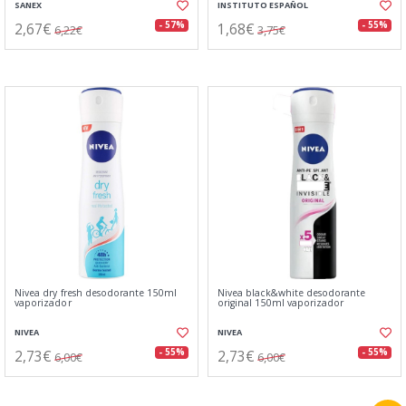
SANEX
INSTITUTO ESPAÑOL
2,67€
1,68€
- 57%
- 55%
6,22€
3,75€
Nivea dry fresh desodorante 150ml
Nivea black&white desodorante
vaporizador
original 150ml vaporizador
NIVEA
NIVEA
2,73€
2,73€
- 55%
- 55%
6,00€
6,00€