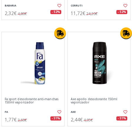
BABARIA
CERRUTI
2,32€
11,72€
- 52%
- 52%
4,80€
24,20€
Fa sport desodorante anti-manchas
Axe apollo desodorante 150ml
150ml vaporizador
vaporizador
FA
AXE
1,77€
2,44€
- 51%
- 51%
3,60€
4,95€