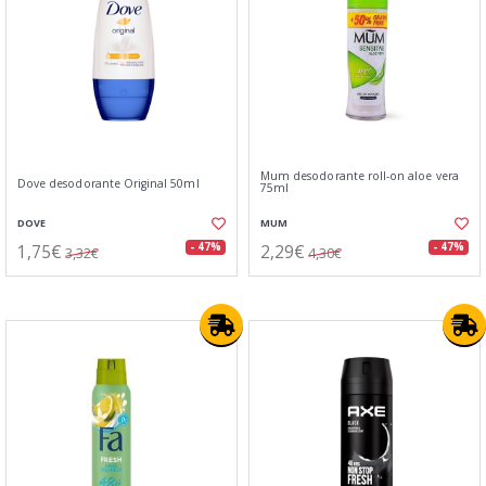
Mum desodorante roll-on aloe vera
Dove desodorante Original 50ml
75ml
DOVE
MUM
1,75€
2,29€
- 47%
- 47%
3,32€
4,30€