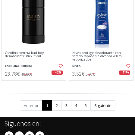
Carolina herrera bad boy
Nivea protege desodorante con
desodorante stick 75ml
secado rapido sin alcohol 200ml
vaporizador
CAROLINA HERRERA
NIVEA
23,78€
3,52€
- 42%
- 41%
40,86€
5,97€
Anterior
1
2
3
4
5
Siguiente
Síguenos en: