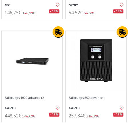
APC
EWENT
146,75€
54,52€
- 18%
- 18%
179,51€
66,69€
Salicru sps 1000 advance r2
Salicru sps 850 advance t
SALICRU
SALICRU
448,52€
257,84€
- 18%
- 18%
548,63€
315,39€