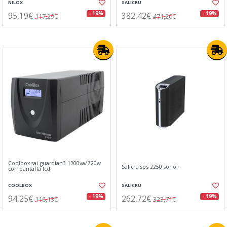
NILOX
SALICRU
95,19€
382,42€
- 19%
- 19%
117,29€
471,20€
Coolbox sai guardian3 1200va/720w
Salicru sps 2250 soho+
con pantalla lcd
COOLBOX
SALICRU
94,25€
262,72€
- 19%
- 19%
116,13€
323,71€