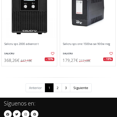
Salicru sps 2000 advance t
Salicru sps one 1500va sai 900w neg
SALICRU
SALICRU
368,26€
179,27€
- 18%
- 18%
447,18€
217,68€
Anterior
1
2
3
Siguiente
Síguenos en: