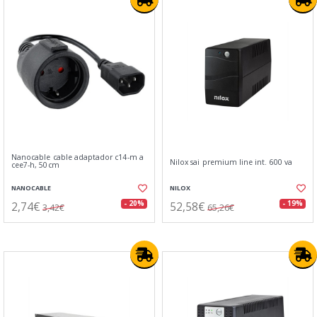
Nanocable cable adaptador c14-m a
Nilox sai premium line int. 600 va
cee7-h, 50cm
NANOCABLE
NILOX
2,74€
52,58€
- 20%
- 19%
3,42€
65,26€