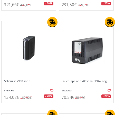
321,66€
231,50€
- 20%
- 20%
402,07€
289,37€
Salicru sps 900 soho+
Salicru sps one 700va sai 360w neg
SALICRU
SALICRU
134,02€
70,54€
- 20%
- 20%
167,52€
88,17€