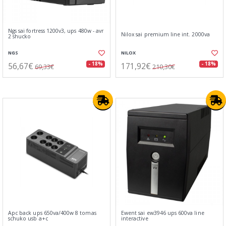
Ngs sai fortress 1200v3, ups 480w - avr
Nilox sai premium line int. 2000va
2 shucko
NGS
NILOX
56,67€
171,92€
- 18%
- 18%
69,33€
210,30€
Apc back ups 650va/400w 8 tomas
Ewent sai ew3946 ups 600va line
schuko usb a+c
interactive