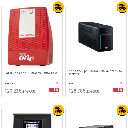
Apc easy ups 1200va 230v avr schuko
Salicru sps one 1100va sai 600w rojo
sockets
SALICRU
APC
120,23€
128,78€
- 18%
- 18%
146,00€
156,38€