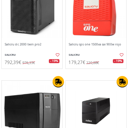
Salicru slc 2000 twin pro2
Salicru sps one 1500va sai 900w rojo
SALICRU
SALICRU
792,39€
179,27€
- 19%
- 19%
976,33€
220,88€