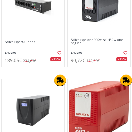
Salicru sps one 900va sai 480w one
Salicru sps 900 node
neg iec
SALICRU
SALICRU
189,05€
90,72€
- 19%
- 19%
234,63€
112,59€