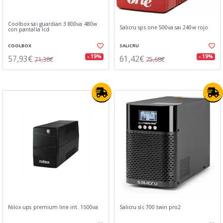
Coolbox sai guardian 3 800va 480w
Salicru sps one 500va sai 240w rojo
con pantalla lcd
COOLBOX
SALICRU
57,93€
61,42€
- 19%
- 19%
71,38€
75,68€
Nilox ups premium line int. 1500va
Salicru slc 700 twin pro2