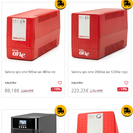
Salicru sps one 900va sai 480w iec
Salicru sps one 2000va sai 1200w rojo
SALICRU
SALICRU
88,18€
223,23€
- 19%
- 19%
108,65€
275,05€