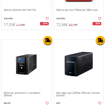
Salicru bateria ubt 7ah/12v
Salicru sps one 700va sai 360w rojo
SALICRU
SALICRU
17,55€
72,56€
- 20%
- 20%
21,94€
90,70€
Nilox sai premium l.i sinewave
Apc easy ups 2200va 230v avr schuko
3000va
sockets
NILOX
APC