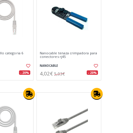
llo categoria 6
Nanocable tenaza crimpadora para
conectores rj45
NANOCABLE
4,02€
- 20%
- 20%
5,03€