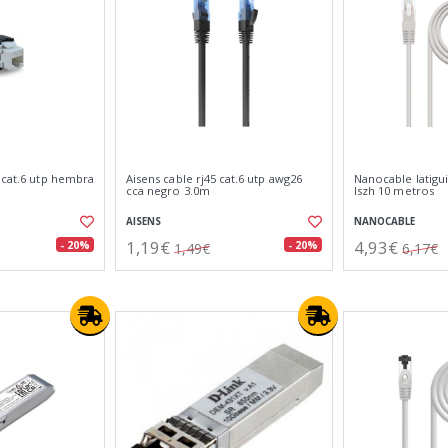
 cat.6 utp hembra
Aisens cable rj45 cat.6 utp awg26
Nanocable latigui
cca negro 3.0m
lszh 10 metros
AISENS
NANOCABLE
1,19€
4,93€
- 20%
- 20%
1,49€
6,17€