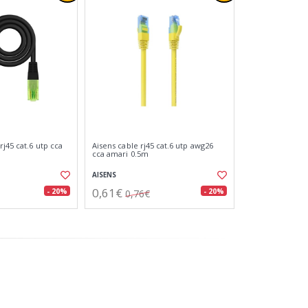
j45 cat.6 utp cca
Aisens cable rj45 cat.6 utp awg26
cca amari 0.5m
AISENS
0,61€
- 20%
- 20%
0,76€