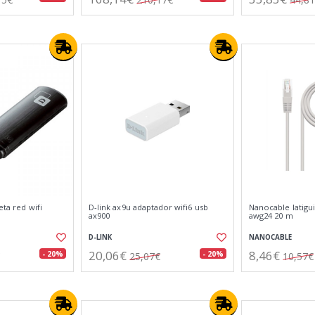
eta red wifi
D-link ax9u adaptador wifi6 usb
Nanocable latigui
ax900
awg24 20 m
D-LINK
NANOCABLE
20,06€
8,46€
- 20%
- 20%
25,07€
10,57€