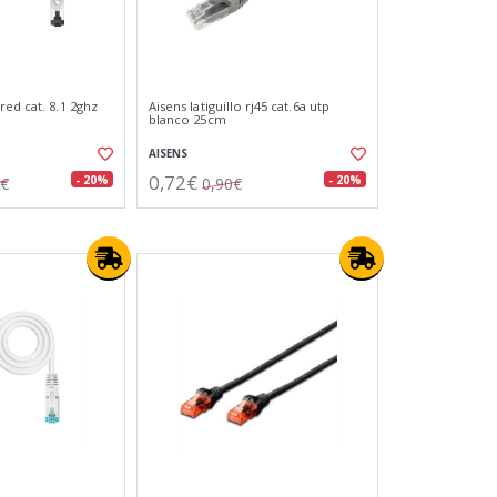
ed cat. 8.1 2ghz
Aisens latiguillo rj45 cat.6a utp
blanco 25cm
AISENS
0,72€
- 20%
- 20%
5€
0,90€