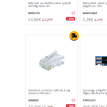
Mikrotik xq+da0003 cable qsfp28
Nanocable cable rj
40/100g stack 3m
awg26 cca 15m
MIKROTIK
NANOCABLE
53,80€
3,28€
- 20%
67,25€
4,10€
Gembird conector rj45 cat.6 utp
Synology e25g30-f
sólidos (100 uds.)
25gbe sfp28 pcie l
GEMBIRD
SYNOLOGY
12,20€
469,40€
- 20%
15,25€
586,