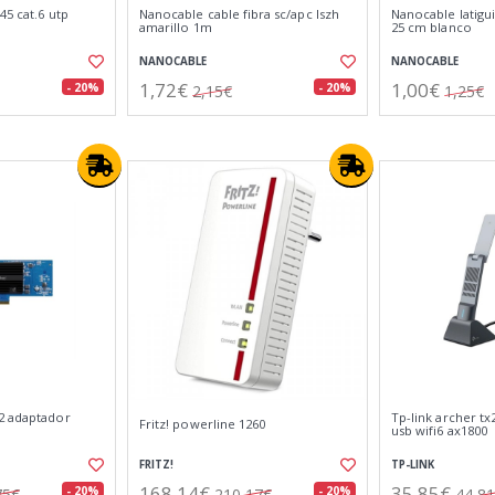
45 cat.6 utp
Nanocable cable fibra sc/apc lszh
Nanocable latiguil
amarillo 1m
25 cm blanco
NANOCABLE
NANOCABLE
1,72€
1,00€
- 20%
- 20%
2,15€
1,25€
2 adaptador
Tp-link archer t
Fritz! powerline 1260
p
usb wifi6 ax1800
FRITZ!
TP-LINK
168,14€
35,85€
- 20%
- 20%
75€
210,17€
44,8