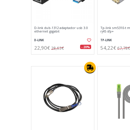
D-link dub-1312 adaptador usb 3.0
Tp-link sm5310-t 
ethernet gigabit
rj45 sfp+
D-LINK
TP-LINK
22,90€
54,22€
- 20%
28,63€
67,78€