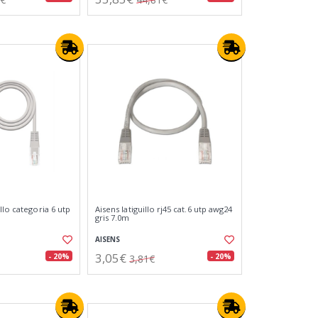
llo categoria 6 utp
Aisens latiguillo rj45 cat.6 utp awg24
gris 7.0m
AISENS
3,05€
- 20%
- 20%
3,81€