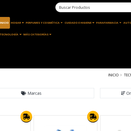
INICIO
HOGAR
PERFUMES Y COSMÉTICA
CUIDADO E HIGIENE
PARAFARMACIA
AUT
TECNOLOGÍA
MÁS CATEGORÍAS
INICIO
TEC
Marcas
Or