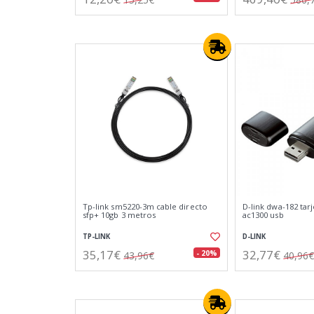
Tp-link sm5220-3m cable directo
D-link dwa-182 tarj
sfp+ 10gb 3 metros
ac1300 usb
TP-LINK
D-LINK
35,17€
32,77€
- 20%
43,96€
40,96€