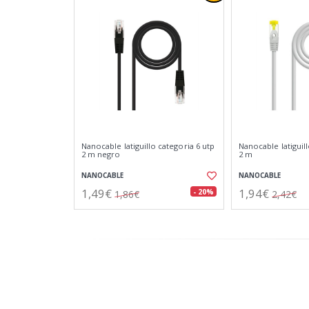
Nanocable latiguillo categoria 6 utp
Nanocable latiguill
2 m negro
2 m
NANOCABLE
NANOCABLE
1,49€
1,94€
- 20%
1,86€
2,42€