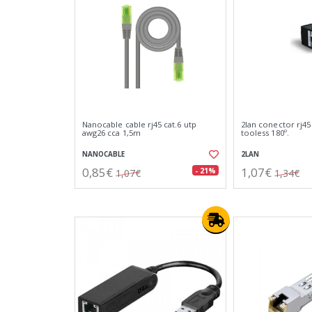
Nanocable cable rj45 cat.6 utp
2lan conector rj45
awg26 cca 1,5m
tooless 180º.
NANOCABLE
2LAN
0,85€
1,07€
- 21%
1,07€
1,34€