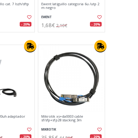
lo cat. 7 lszh/sftp
Ewent latiguillo categoria 6u /utp 2
m negro
EWENT
1,68€
- 20%
- 20%
2,10€
x20uh adaptador
Mikrotik xs+da0003 cable
sf/sfp+sfp28 stacking 3m
MIKROTIK
35,85€
- 20%
- 20%
1€
44,81€