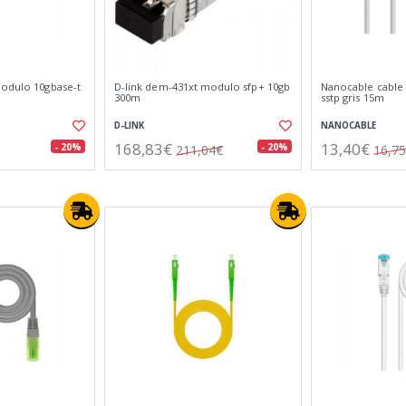
modulo 10gbase-t
D-link dem-431xt modulo sfp+ 10gb
Nanocable cable r
300m
sstp gris 15m
D-LINK
NANOCABLE
168,83€
13,40€
- 20%
- 20%
211,04€
16,7