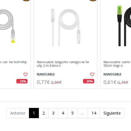
o cat. 6a lszh/sftp
Nanocable latiguillo categoria 5e
Nanocable cable r
utp 2 m blanco
50cm negro
NANOCABLE
NANOCABLE
0,77€
0,61€
- 20%
- 20%
0,96€
0,76€
Anterior
1
2
3
4
5
…
14
Siguiente