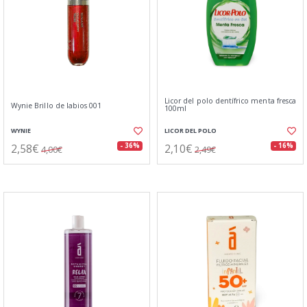
Licor del polo dentífrico menta fresca
Wynie Brillo de labios 001
100ml
WYNIE
LICOR DEL POLO
2,58€
2,10€
- 36%
- 16%
4,00€
2,49€