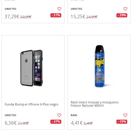
UNOTEC
UNOTEC
37,29€
15,25€
- 37%
- 39%
59,00€
24,90€
Raid insect moscas y mosquitos
Funda Bumper iPhone 6 Plus negro
Frescor Natural 600ml
UNOTEC
RAID
6,36€
4,41€
- 47%
- 18%
11,90€
5,40€