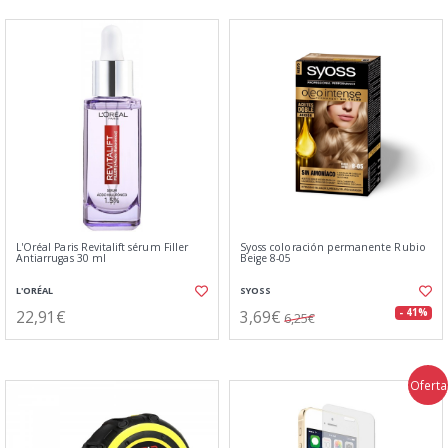
L'Oréal Paris Revitalift sérum Filler
Syoss coloración permanente Rubio
Antiarrugas 30 ml
Beige 8-05
L'ORÉAL
SYOSS
22,91€
3,69€
- 41%
6,25€
Oferta