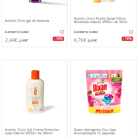
Acento Clinic Fluido Facial Filtros
Acento Clinic gel de lavanda
Minerales Infantil SPF50+ de 50ml
Á ACENTO CLINIC
Á ACENTO CLINIC
2,44€
6,76€
- 18%
- 18%
2,99€
8,20€
Acento Clinic Gel Crema Protector
Dixan detergente Trio Caps
solar Infantil SPF50+ de 200ml
Aromaterapia 12 cápsulas