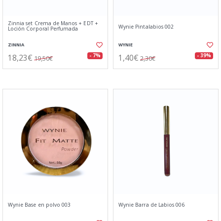
Zinnia set Crema de Manos + EDT +
Wynie Pintalabios 002
Loción Corporal Perfumada
ZINNIA
WYNIE
18,23€
1,40€
- 7%
- 39%
19,50€
2,30€
Wynie Base en polvo 003
Wynie Barra de Labios 006