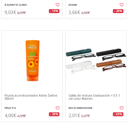
Á ACENTO CLINIC
DIXAN
9,03€
3,66€
- 10%
- 20%
9,99€
4,60€
Fructis acondicionador Adiós Daños
Gafas de lectura Graduación +3.5 1
300ml
ud color Marrón
FRUCTIS
EDCO EINDHOVEN
4,00€
2,01€
- 20%
- 60%
4,99€
5,07€