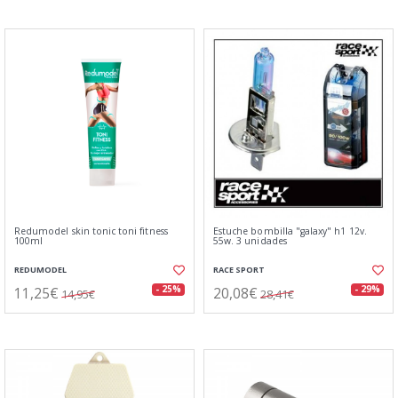
Redumodel skin tonic toni fitness
Estuche bombilla "galaxy" h1 12v.
100ml
55w. 3 unidades
REDUMODEL
RACE SPORT
11,25€
20,08€
- 25%
- 29%
14,95€
28,41€