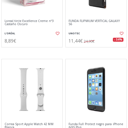
Loreal tinte Excellence Creme nº3
FUNDA FLIPMIUM VERTICAL GALAXY
Castaño Oscuro
S6
L'ORÉAL
UNOTEC
8,89€
11,44€
- 54%
24,90€
Correa Sport Apple Watch 42 MM
Funda Full Protect negro para iPhone
Blanca
6/6S Plus