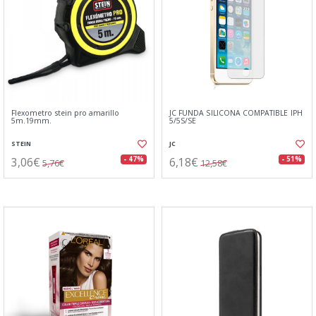
Flexometro stein pro amarillo
JC FUNDA SILICONA COMPATIBLE IPH
5m.19mm.
5/5S/SE
STEIN
JC
3,06€
6,18€
- 47%
- 51%
5,76€
12,58€