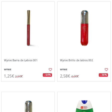
Wynie Barra de Labios 001
Wynie Brillo de labios 002
WYNIE
WYNIE
1,25€
2,58€
- 64%
- 36%
3,50€
4,00€