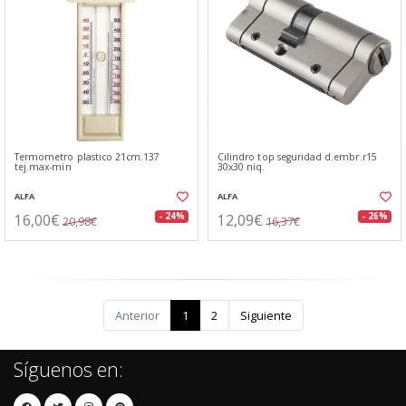
Termometro plastico 21cm.137
Cilindro top seguridad d.embr.r15
tej.max-min
30x30 niq.
ALFA
ALFA
16,00€
12,09€
- 24%
- 26%
20,98€
16,37€
Anterior
1
2
Siguiente
Síguenos en: