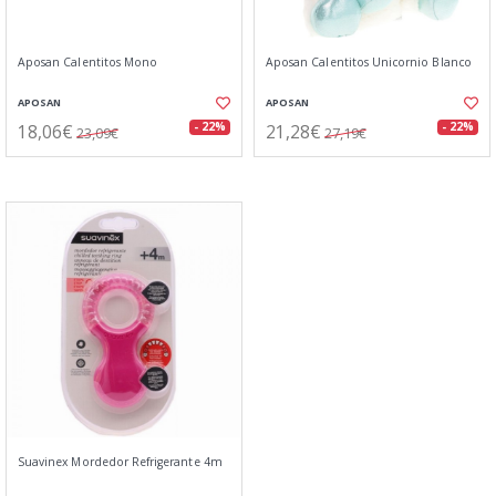
Aposan Calentitos Mono
Aposan Calentitos Unicornio Blanco
APOSAN
APOSAN
18,06€
21,28€
- 22%
- 22%
23,09€
27,19€
Suavinex Mordedor Refrigerante 4m