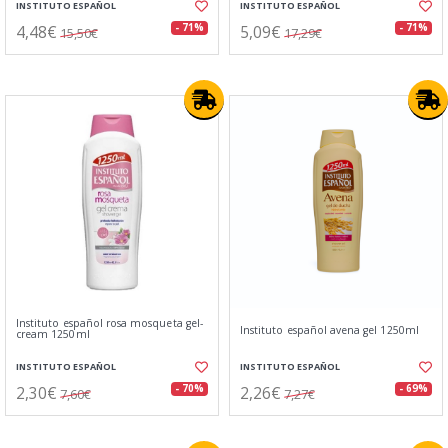
INSTITUTO ESPAÑOL
INSTITUTO ESPAÑOL
4,48€
5,09€
- 71%
- 71%
15,50€
17,29€
Instituto español rosa mosqueta gel-
Instituto español avena gel 1250ml
cream 1250ml
INSTITUTO ESPAÑOL
INSTITUTO ESPAÑOL
2,30€
2,26€
- 70%
- 69%
7,60€
7,27€