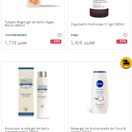
Tulipán Negro gel de baño Sugar
Ziaja baltic home spa 3-1 gel 500ml
Melon 650ml
TULIPÁN NEGRO
ZIAJA
1,77€
5,43€
- 55%
- 55%
3,95€
12,00€
Krous vive la vida gel de baño
Nivea gel de ducha aceite de Coco &
pimienta negra 200ml
Jojoba 250ml