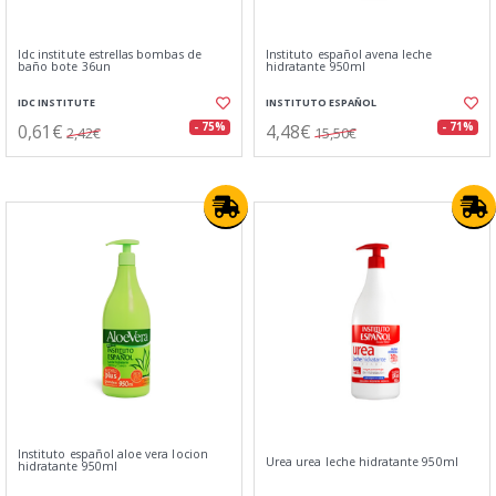
Idc institute estrellas bombas de
Instituto español avena leche
baño bote 36un
hidratante 950ml
IDC INSTITUTE
INSTITUTO ESPAÑOL
0,61€
4,48€
- 75%
- 71%
2,42€
15,50€
Instituto español aloe vera locion
Urea urea leche hidratante 950ml
hidratante 950ml