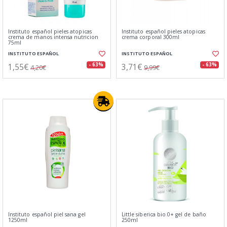
Instituto español pieles atopicas
Instituto español pieles atopicas
crema de manos intensa nutricion
crema corporal 300ml
75ml
INSTITUTO ESPAÑOL
INSTITUTO ESPAÑOL
1,55€
3,71€
- 63%
- 63%
4,20€
9,99€
Instituto español piel sana gel
Little siberica bio 0+ gel de baño
1250ml
250ml