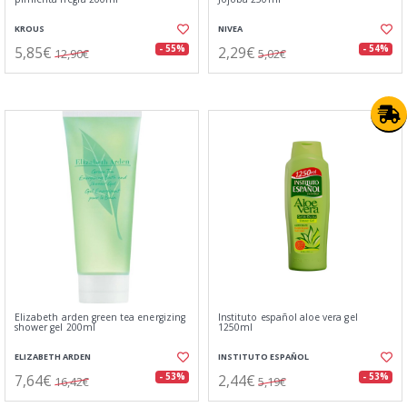
KROUS
NIVEA
5,85€
2,29€
- 55%
- 54%
12,90€
5,02€
Elizabeth arden green tea energizing
Instituto español aloe vera gel
shower gel 200ml
1250ml
ELIZABETH ARDEN
INSTITUTO ESPAÑOL
7,64€
2,44€
- 53%
- 53%
16,42€
5,19€