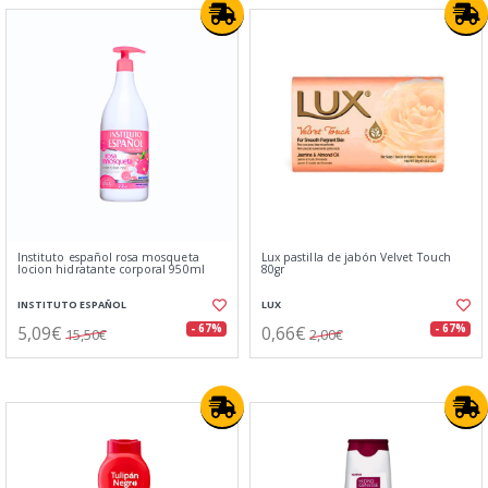
Instituto español rosa mosqueta
Lux pastilla de jabón Velvet Touch
locion hidratante corporal 950ml
80gr
INSTITUTO ESPAÑOL
LUX
5,09€
0,66€
- 67%
- 67%
15,50€
2,00€