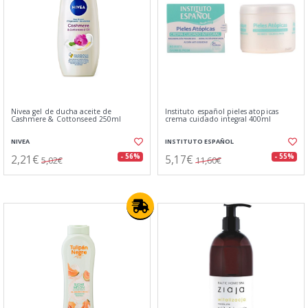
Nivea gel de ducha aceite de
Instituto español pieles atopicas
Cashmere & Cottonseed 250ml
crema cuidado integral 400ml
NIVEA
INSTITUTO ESPAÑOL
2,21€
5,17€
- 56%
- 55%
5,02€
11,60€