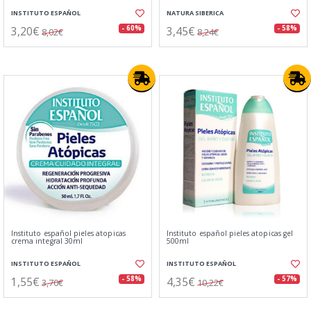
INSTITUTO ESPAÑOL
NATURA SIBERICA
3,20€
3,45€
- 60%
- 58%
8,02€
8,24€
Instituto español pieles atopicas
Instituto español pieles atopicas gel
crema integral 30ml
500ml
INSTITUTO ESPAÑOL
INSTITUTO ESPAÑOL
1,55€
4,35€
- 58%
- 57%
3,70€
10,22€