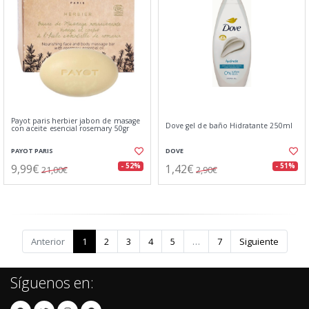
Payot paris herbier jabon de masage
Dove gel de baño Hidratante 250ml
con aceite esencial rosemary 50gr
PAYOT PARIS
DOVE
9,99€
1,42€
- 52%
- 51%
21,00€
2,90€
Anterior
1
2
3
4
5
…
7
Siguiente
Síguenos en: