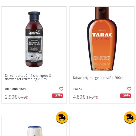
Dr.konopkas 2in1 shampoo &
Tabac original gel de baño 200ml
shower gel refreshing 280ml
DR.KONOPKA'S
TABAC
2,90€
4,80€
- 57%
- 56%
6,79€
11,01€