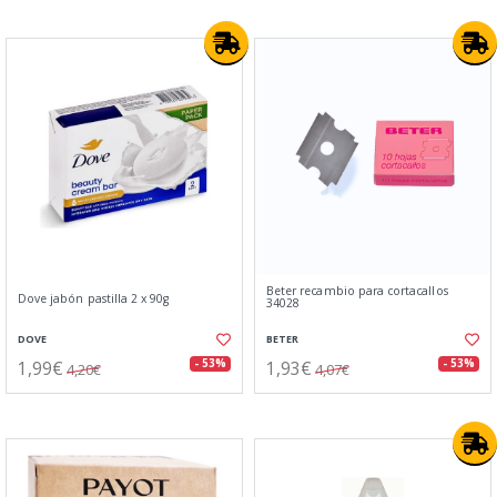
Beter recambio para cortacallos
Dove jabón pastilla 2 x 90g
34028
DOVE
BETER
1,99€
1,93€
- 53%
- 53%
4,20€
4,07€