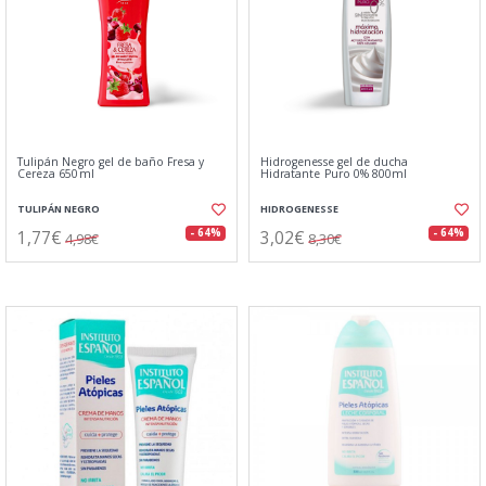
Tulipán Negro gel de baño Fresa y
Hidrogenesse gel de ducha
Cereza 650ml
Hidratante Puro 0% 800ml
TULIPÁN NEGRO
HIDROGENESSE
1,77€
3,02€
- 64%
- 64%
4,98€
8,30€