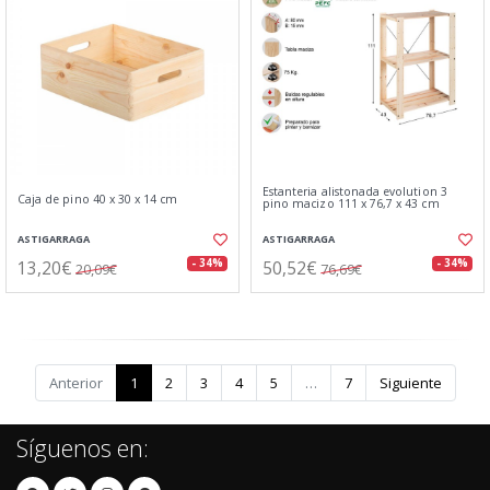
Estanteria alistonada evolution 3
Caja de pino 40 x 30 x 14 cm
pino macizo 111 x 76,7 x 43 cm
ASTIGARRAGA
ASTIGARRAGA
13,20€
50,52€
- 34%
- 34%
20,09€
76,69€
Anterior
1
2
3
4
5
…
7
Siguiente
Síguenos en: