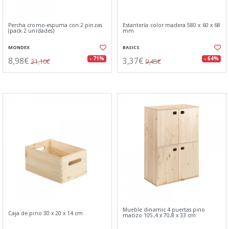
Percha cromo-espuma con 2 pinzas
Estantería color madera 580 x 60 x 68
(pack 2 unidades)
mm
MONDEX
BASICS
8,98€
3,37€
- 71%
- 64%
31,10€
9,45€
Mueble dinamic 4 puertas pino
Caja de pino 30 x 20 x 14 cm
macizo 105,4 x 70,8 x 33 cm