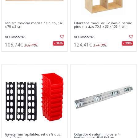
Tablero madera maciza de pino, 140
Estanteria modular 6 cubos dinamic
x 70 x 3 cm
pino macizo 70,8 x 33 x 105,4 cm
ASTIGARRAGA
ASTIGARRAGA
105,74€
124,41€
- 36%
- 29%
165,48€
174,88€
Gaveta mini apilables, set de 8 uds,
Colgador de aluminio para 4
12 x 10 cm
herramientas 48x5,5x1cm