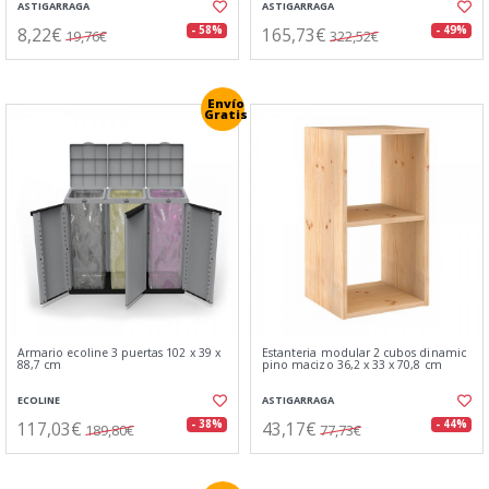
ASTIGARRAGA
ASTIGARRAGA
8,22€
165,73€
- 58%
- 49%
19,76€
322,52€
Envío
Gratis
Armario ecoline 3 puertas 102 x 39 x
Estanteria modular 2 cubos dinamic
88,7 cm
pino macizo 36,2 x 33 x 70,8 cm
ECOLINE
ASTIGARRAGA
117,03€
43,17€
- 38%
- 44%
189,80€
77,73€