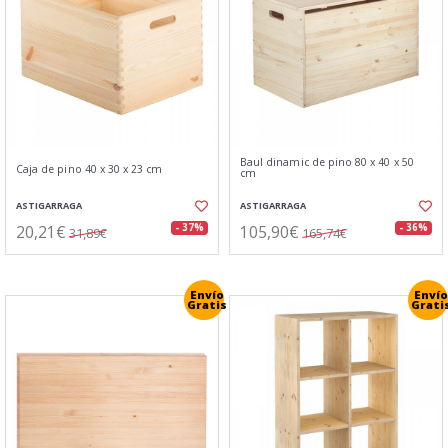
Baul dinamic de pino 80 x 40 x 50
Caja de pino 40 x 30 x 23 cm
cm
ASTIGARRAGA
ASTIGARRAGA
20,21€
105,90€
- 37%
- 36%
31,89€
165,74€
Envío
Envío
Gratis
Grati