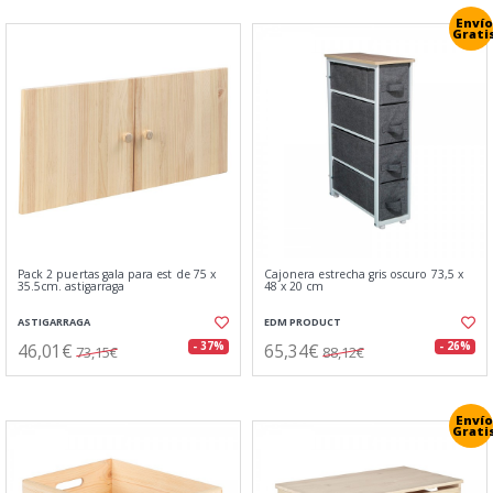
Envío
Grati
Pack 2 puertas gala para est de 75 x
Cajonera estrecha gris oscuro 73,5 x
35.5cm. astigarraga
48 x 20 cm
ASTIGARRAGA
EDM PRODUCT
46,01€
65,34€
- 37%
- 26%
73,15€
88,12€
Envío
Grati