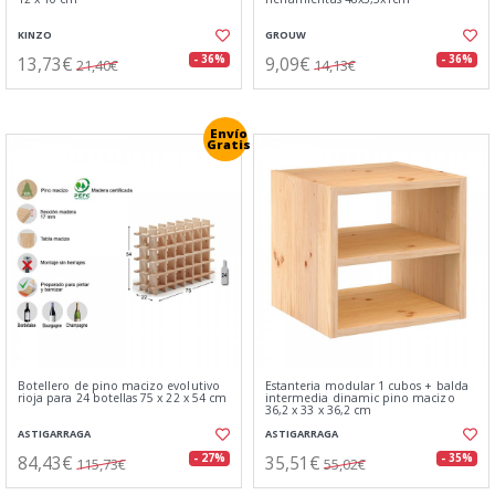
KINZO
GROUW
13,73€
9,09€
- 36%
- 36%
21,40€
14,13€
Envío
Gratis
Botellero de pino macizo evolutivo
Estanteria modular 1 cubos + balda
rioja para 24 botellas 75 x 22 x 54 cm
intermedia dinamic pino macizo
36,2 x 33 x 36,2 cm
ASTIGARRAGA
ASTIGARRAGA
84,43€
35,51€
- 27%
- 35%
115,73€
55,02€