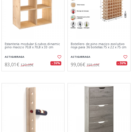
Estanteria modular 6 cubos dinamic
Botellero de pino macizo evolutivo
pino macizo 70,8 x 70,8 x 33 cm
rioja para 36 botellas 75 x 22 x 75 cm
ASTIGARRAGA
ASTIGARRAGA
83,01€
99,06€
- 36%
- 36%
129,65€
155,63€