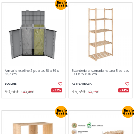
Envío
Gratis
Armario ecoline 2 puertas 68 x 39 x
Estanteria alistonada natura 5 baldas
88,7 cm
171 x 65 x 40 cm
ECOLINE
ASTIGARRAGA
90,66€
35,59€
- 37%
- 44%
143,48€
63,15€
Envío
Envío
Gratis
Grati