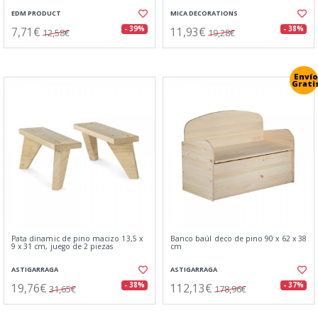
EDM PRODUCT
MICA DECORATIONS
7,71€
11,93€
- 39%
- 38%
12,58€
19,28€
Envío
Grati
Pata dinamic de pino macizo 13,5 x
Banco baúl deco de pino 90 x 62 x 38
9 x 31 cm, juego de 2 piezas
cm
ASTIGARRAGA
ASTIGARRAGA
19,76€
112,13€
- 38%
- 37%
31,65€
178,96€