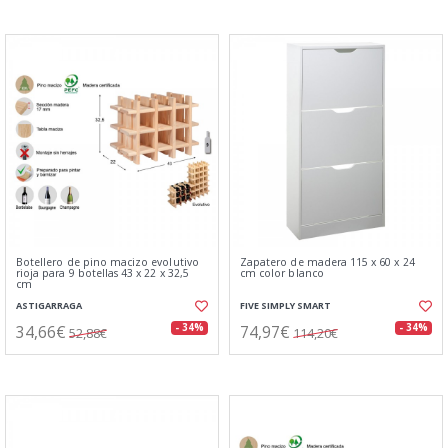
Botellero de pino macizo evolutivo
Zapatero de madera 115 x 60 x 24
rioja para 9 botellas 43 x 22 x 32,5
cm color blanco
cm
ASTIGARRAGA
FIVE SIMPLY SMART
34,66€
74,97€
- 34%
- 34%
52,88€
114,20€