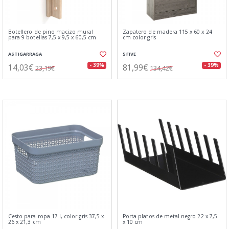
Botellero de pino macizo mural
Zapatero de madera 115 x 60 x 24
para 9 botellas 7,5 x 9,5 x 60,5 cm
cm color gris
ASTIGARRAGA
5 FIVE
14,03€
81,99€
- 39%
- 39%
23,19€
134,42€
Cesto para ropa 17 l, color gris 37,5 x
Porta platos de metal negro 22 x 7,5
26 x 21,3 cm
x 10 cm