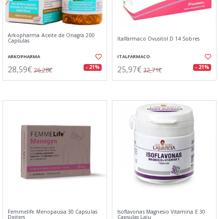
Arkopharma Aceite de Onagra 200
Italfarmaco Ovusitol D 14 Sobres
Capsulas
ARKOPHARMA
ITALFARMACO
28,59€
25,97€
- 21%
- 21%
36,28€
32,71€
Femmelife Menopausia 30 Capsulas
Isoflavonas Magnesio Vitamina E 30
Deiters
Capsulas Laju