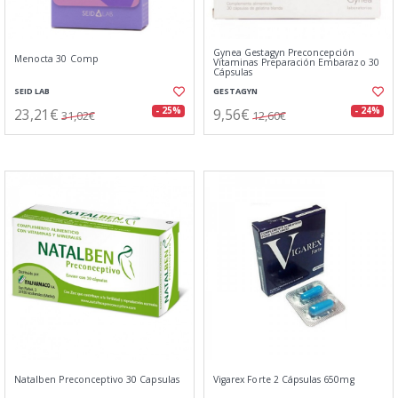
Gynea Gestagyn Preconcepción
Menocta 30 Comp
Vitaminas Preparación Embarazo 30
Cápsulas
SEID LAB
GESTAGYN
23,21€
9,56€
- 25%
- 24%
31,02€
12,60€
Natalben Preconceptivo 30 Capsulas
Vigarex Forte 2 Cápsulas 650mg