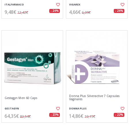
ITALFARMACO
VIGAREX
9,48€
4,66€
- 24%
- 24%
12,42€
6,09€
Donna Plus Silveractive 7 Capsulas
Gestagyn Men 60 Caps
Vaginales
GESTAGYN
DONNA PLUS
64,35€
14,86€
- 23%
- 22%
83,54€
19,15€