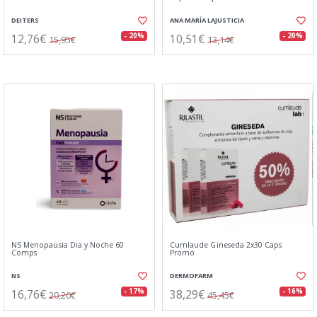
DEITERS
ANA MARÍA LAJUSTICIA
12,76€
10,51€
- 20%
- 20%
15,95€
13,14€
NS Menopausia Dia y Noche 60
Cumlaude Gineseda 2x30 Caps
Comps
Promo
NS
DERMOFARM
16,76€
38,29€
- 17%
- 16%
20,20€
45,45€