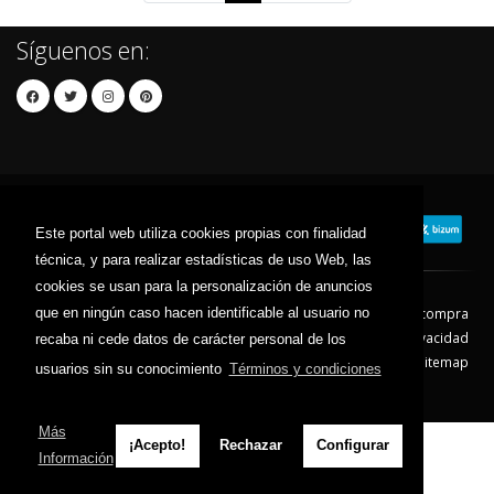
Síguenos en:
Este portal web utiliza cookies propias con finalidad
técnica, y para realizar estadísticas de uso Web, las
cookies se usan para la personalización de anuncios
que en ningún caso hacen identificable al usuario no
Contacto
Aviso Legal
Condiciones de compra
Política de envíos
Política de devolución
Política de Privacidad
recaba ni cede datos de carácter personal de los
Política de Cookies
Sitemap
usuarios sin su conocimiento
Términos y condiciones
© 2026 - Todos los derechos reservados.
Más
¡Acepto!
Rechazar
Configurar
Información