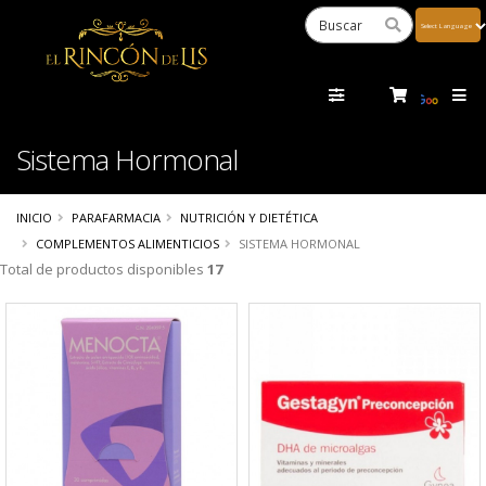
Powered
by
Tra
Sistema Hormonal
INICIO
PARAFARMACIA
NUTRICIÓN Y DIETÉTICA
COMPLEMENTOS ALIMENTICIOS
SISTEMA HORMONAL
Total de productos disponibles
17