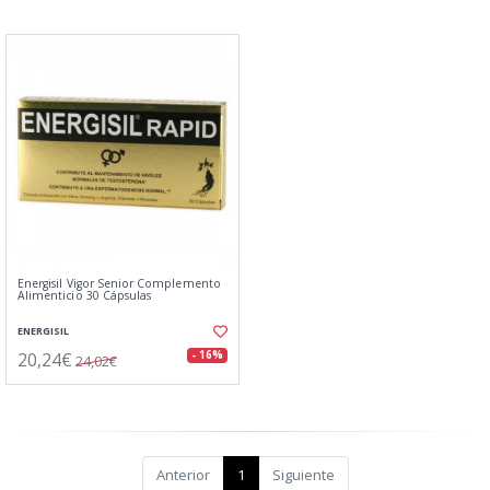
Energisil Vigor Senior Complemento
Alimenticio 30 Cápsulas
ENERGISIL
20,24€
- 16%
24,02€
Anterior
1
Siguiente