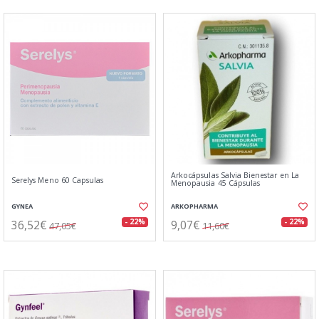
Arkocápsulas Salvia Bienestar en La
Serelys Meno 60 Capsulas
Menopausia 45 Cápsulas
GYNEA
ARKOPHARMA
36,52€
9,07€
- 22%
- 22%
47,05€
11,60€