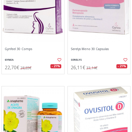
Gynfeel 30 Comps
Serelys Meno 30 Capsulas
GYNEA
SERELYS
22,70€
26,11€
- 21%
- 21%
28,83€
33,14€