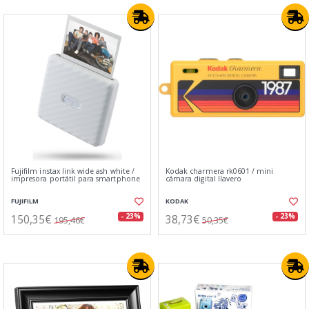
Fujifilm instax link wide ash white /
Kodak charmera rk0601 / mini
impresora portátil para smartphone
cámara digital llavero
FUJIFILM
KODAK
150,35€
38,73€
- 23%
- 23%
195,46€
50,35€