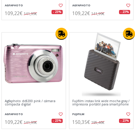
AGFAPHOTO
AGFAPHOTO
109,22€
109,22€
- 23%
- 23%
141,99€
141,99€
Agfaphoto dc8200 pink / cámara
Fujifilm instax link wide mocha gray /
compacta digital
impresora portátil para smartphone
AGFAPHOTO
FUJIFILM
109,22€
150,35€
- 23%
- 23%
141,99€
195,46€