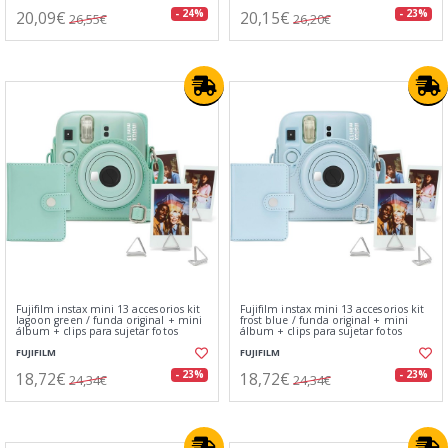
20,09€
20,15€
- 24%
- 23%
26,55€
26,20€
Fujifilm instax mini 13 accesorios kit
Fujifilm instax mini 13 accesorios kit
lagoon green / funda original + mini
frost blue / funda original + mini
álbum + clips para sujetar fotos
álbum + clips para sujetar fotos
FUJIFILM
FUJIFILM
18,72€
18,72€
- 23%
- 23%
24,34€
24,34€