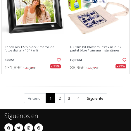
Kodak rwf-127b black / marco de
Fujifilm kit blossom instax mini 12
fotos digital / 10" / wifi
pastel blue / cámara instantánea
KODAK
FUJIFILM
131,89€
88,96€
- 23%
- 23%
171,46€
115,65€
Anterior
1
2
3
4
Siguiente
Síguenos en: