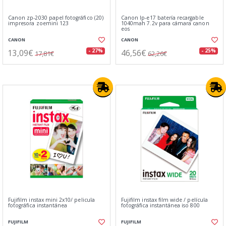
Canon zp-2030 papel fotográfico (20)
Canon lp-e17 batería recargable
impresora zoemini 123
1040mah 7.2v para cámara canon
eos
CANON
CANON
13,09€
46,56€
- 27%
- 25%
17,81€
62,26€
Fujifilm instax mini 2x10/ pelicula
Fujifilm instax film wide / película
fotográfica instantánea
fotográfica instantánea iso 800
FUJIFILM
FUJIFILM