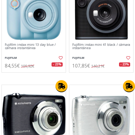
Fujifilm instax mini 13 clay blue /
Fujifilm instax mini 41 black / cámara
cámara instantánea
instantánea
FUJIFILM
FUJIFILM
84,55€
107,85€
- 23%
- 23%
109,92€
140,21€