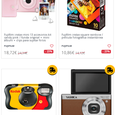
Fujifilm instax mini 13 accesorios kit
Fujifilm instax square rainbow /
candy pink / funda original + mini
película fotográfica instantánea
álbum + clips para sujetar fotos
FUJIFILM
FUJIFILM
18,72€
10,86€
- 23%
- 23%
24,34€
14,12€