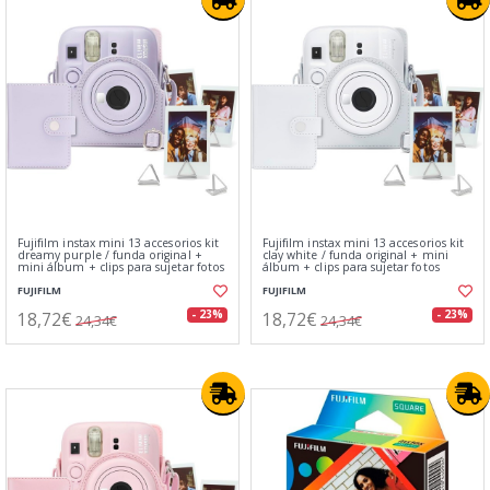
Fujifilm instax mini 13 accesorios kit
Fujifilm instax mini 13 accesorios kit
dreamy purple / funda original +
clay white / funda original + mini
mini álbum + clips para sujetar fotos
álbum + clips para sujetar fotos
FUJIFILM
FUJIFILM
18,72€
18,72€
- 23%
- 23%
24,34€
24,34€