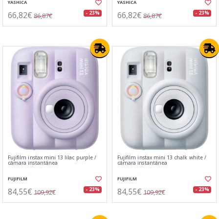
YASHICA
YASHICA
66,82€
66,82€
- 23%
- 23%
86,87€
86,87€
Fujifilm instax mini 13 lilac purple /
Fujifilm instax mini 13 chalk white /
cámara instantánea
cámara instantánea
FUJIFILM
FUJIFILM
84,55€
84,55€
- 23%
- 23%
109,92€
109,92€