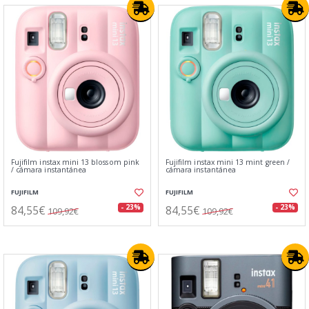
Fujifilm instax mini 13 blossom pink
Fujifilm instax mini 13 mint green /
/ cámara instantánea
cámara instantánea
FUJIFILM
FUJIFILM
84,55€
84,55€
- 23%
- 23%
109,92€
109,92€