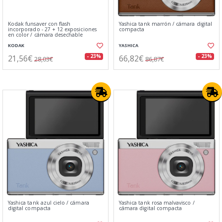
Kodak funsaver con flash
Yashica tank marrón / cámara digital
incorporado - 27 + 12 exposiciones
compacta
en color / cámara desechable
KODAK
YASHICA
21,56€
66,82€
- 23%
- 23%
28,03€
86,87€
Yashica tank azul cielo / cámara
Yashica tank rosa malvavisco /
digital compacta
cámara digital compacta