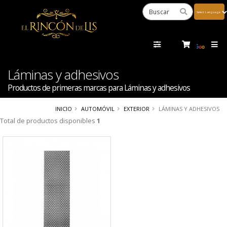
Powered
by
Tra
Láminas y adhesivos
Productos de primeras marcas para Láminas y adhesivos
INICIO
AUTOMÓVIL
EXTERIOR
LÁMINAS Y ADHESIVOS
Total de productos disponibles
1