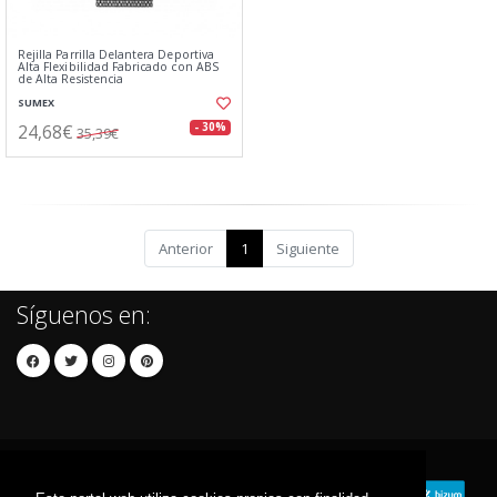
Rejilla Parrilla Delantera Deportiva
Alta Flexibilidad Fabricado con ABS
de Alta Resistencia
SUMEX
24,68€
- 30%
35,39€
Anterior
1
Siguiente
Síguenos en: