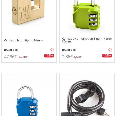
Candado combinacion 3 num. verde
Candado laton tipo-u 90mm.
30mm.
HANDLOCK
HANDLOCK
47,86€
2,86€
- 36%
- 36%
75,30€
4,50€