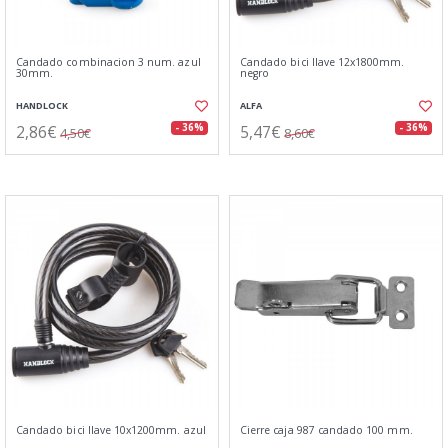
Candado combinacion 3 num. azul
Candado bici llave 12x1800mm.
30mm.
negro
HANDLOCK
ALFA
2,86€
5,47€
- 36%
- 36%
4,50€
8,60€
Candado bici llave 10x1200mm. azul
Cierre caja 987 candado 100 mm.