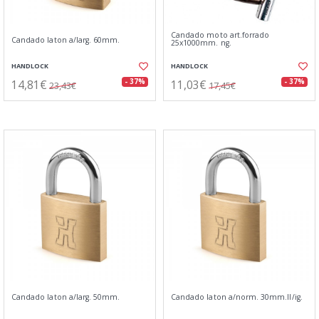
Candado moto art.forrado
Candado laton a/larg. 60mm.
25x1000mm. ng.
HANDLOCK
HANDLOCK
14,81€
11,03€
- 37%
- 37%
23,43€
17,45€
Candado laton a/larg. 50mm.
Candado laton a/norm. 30mm.ll/ig.