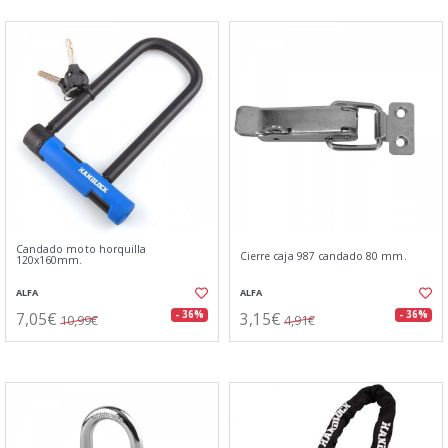
Candado moto horquilla
Cierre caja 987 candado 80 mm.
120x160mm.
ALFA
ALFA
7,05€
3,15€
- 36%
- 36%
10,99€
4,91€