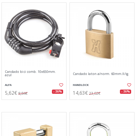
Candado bici comb. 10x650mm.
Candado laton a/norm. 60mm.ll/ig.
azul
ALFA
HANDLOCK
5,62€
14,63€
- 36%
- 36%
8,84€
23,02€