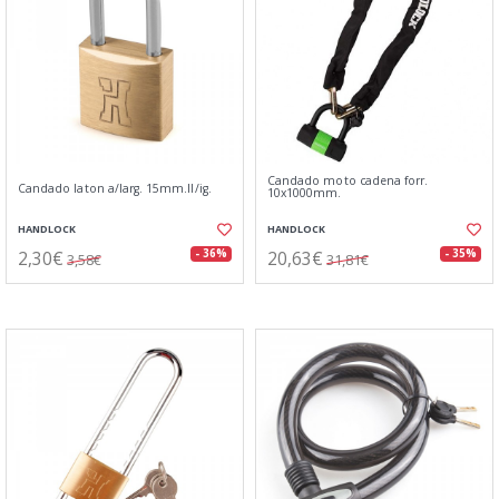
Candado moto cadena forr.
Candado laton a/larg. 15mm.ll/ig.
10x1000mm.
HANDLOCK
HANDLOCK
2,30€
20,63€
- 36%
- 35%
3,58€
31,81€