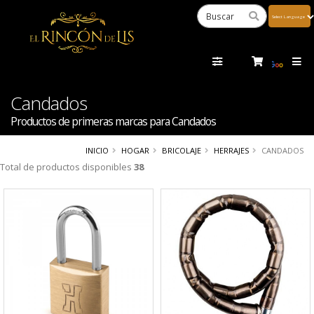
Powered
by
Tra
Candados
Productos de primeras marcas para Candados
INICIO
HOGAR
BRICOLAJE
HERRAJES
CANDADOS
Total de productos disponibles
38