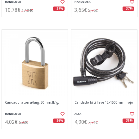
HANDLOCK
HANDLOCK
10,78€
3,65€
- 37%
- 37%
17,04€
5,76€
Candado laton a/larg. 30mm.ll/ig.
Candado bici llave 12x1500mm. rojo
HANDLOCK
ALFA
4,02€
4,90€
- 36%
- 36%
6,33€
7,71€