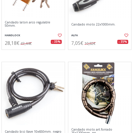
Candado laton arco regulable
Candado moto 22x1000mm.
50mm.
HANDLOCK
ALFA
28,18€
7,05€
- 35%
- 35%
43,44€
10,82€
Candado moto art.forrado
Candado bici llave 10x650mm. negro
25x1200mm. ng.