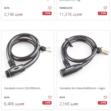
ALFA
HANDLOCK
2,74€
11,37€
- 35%
- 34%
4,20€
17,35€
Candado moto 22x1200mm.
Candado bici llave 8x650mm. negro
ALFA
ALFA
8,48€
2,16€
- 34%
- 34%
12,94€
3,28€