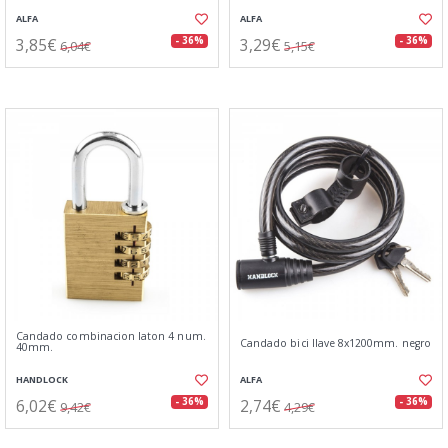
ALFA
ALFA
3,85€
3,29€
- 36%
- 36%
6,04€
5,15€
Candado combinacion laton 4 num.
Candado bici llave 8x1200mm. negro
40mm.
HANDLOCK
ALFA
6,02€
2,74€
- 36%
- 36%
9,42€
4,29€