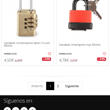
Candado combinacion laton 3 num.
Candado intemperie rojo 50mm.
30mm.
HANDLOCK
HANDLOCK
4,50€
4,78€
- 34%
- 34%
6,83€
7,25€
Anterior
1
2
Siguiente
Síguenos en: