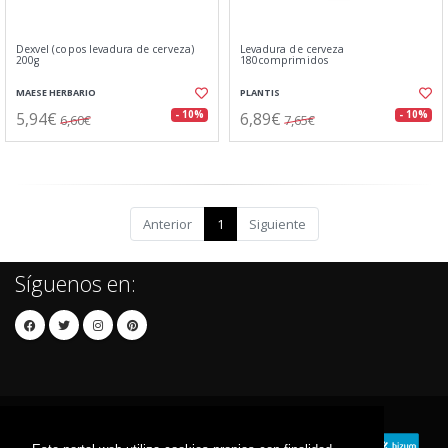
Dexvel (copos levadura de cerveza)
Levadura de cerveza
200g
180comprimidos
MAESE HERBARIO
PLANTIS
5,94€
6,89€
- 10%
- 10%
6,60€
7,65€
Anterior
1
Siguiente
Síguenos en: