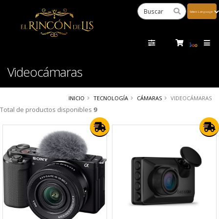
Powered
by
Tra
Videocámaras
INICIO
TECNOLOGÍA
CÁMARAS
VIDEOCÁMARAS
Total de productos disponibles
9