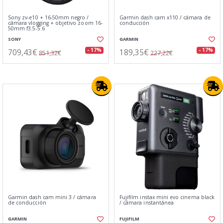
Sony zv-e10 + 16-50mm negro /
Garmin dash cam x110 / cámara de
cámara vlogging + objetivo zoom 16-
conducción
50mm f3.5-5.6
SONY
GARMIN
709,43€
189,35€
- 17%
- 17%
851,32€
227,22€
Garmin dash cam mini 3 / cámara
Fujifilm instax mini evo cinema black
de conducción
/ cámara instantánea
GARMIN
FUJIFILM