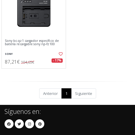
Sony bc-qz1 cargador específico de
batería recargable sony np-fz100
SONY
87,21€
- 17%
104,65€
Anterior
1
Siguiente
Síguenos en: