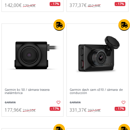
142,00€
377,37€
- 17%
- 17%
170,40€
452,84€
Garmin bc 50 / cámara trasera
Garmin dash cam x310 / cámara de
inalámbrica
conducción
GARMIN
GARMIN
177,96€
331,37€
- 17%
- 17%
213,55€
397,64€