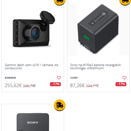
Garmin dash cam x210 / cámara de
Sony np-fv70a2 batería recargable
conducción
tecnologia infolithium
GARMIN
SONY
255,62€
87,26€
- 17%
- 17%
306,74€
104,71€