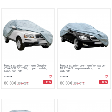
Funda exterior premium Chrysler
Funda exterior premium Volkwagen
VOYAGER DE 2004, impermeable,
MULTIVAN, impermeable, Lona,
Lona, cubierta
cubierta
SUMEX
SUMEX
80,83€
80,83€
- 41%
- 40%
136,03€
135,01€