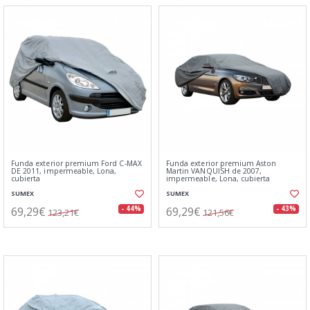
Funda exterior premium Ford C-MAX
Funda exterior premium Aston
DE 2011, impermeable, Lona,
Martin VANQUISH de 2007,
cubierta
impermeable, Lona, cubierta
SUMEX
SUMEX
69,29€
69,29€
- 44%
- 43%
123,21€
121,56€