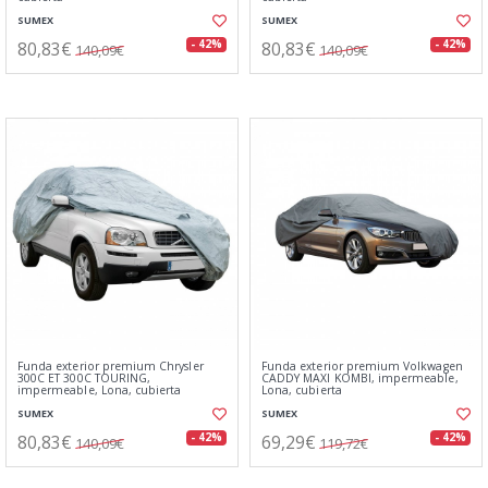
SUMEX
SUMEX
80,83€
80,83€
- 42%
- 42%
140,09€
140,09€
Funda exterior premium Chrysler
Funda exterior premium Volkwagen
300C ET 300C TOURING,
CADDY MAXI KOMBI, impermeable,
impermeable, Lona, cubierta
Lona, cubierta
SUMEX
SUMEX
80,83€
69,29€
- 42%
- 42%
140,09€
119,72€