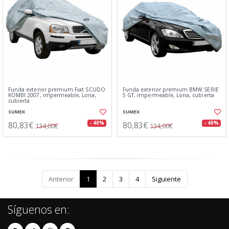
Funda exterior premium Fiat SCUDO
Funda exterior premium BMW SERIE
KOMBI 2007, impermeable, Lona,
5 GT, impermeable, Lona, cubierta
cubierta
SUMEX
SUMEX
80,83€
80,83€
- 40%
- 40%
134,00€
134,00€
Anterior
1
2
3
4
Siguiente
Síguenos en: