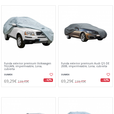
Funda exterior premium Volkwagen
Funda exterior premium Audi Q5 DE
TIGUAN, impermeable, Lona,
2008, impermeable, Lona, cubierta
cubierta
SUMEX
SUMEX
69,29€
69,29€
- 42%
- 42%
119,72€
119,72€