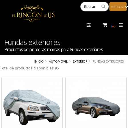
Powered
by
Tra
Fundas exteriores
Productos de primeras marcas para Fundas exteriores
INICIO
AUTOMÓVIL
EXTERIOR
FUNDAS EXTERIORES
Total de productos disponibles
95