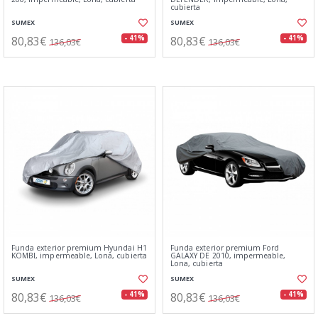
cubierta
SUMEX
SUMEX
80,83€
80,83€
- 41%
- 41%
136,03€
136,03€
Funda exterior premium Hyundai H1
Funda exterior premium Ford
KOMBI, impermeable, Lona, cubierta
GALAXY DE 2010, impermeable,
Lona, cubierta
SUMEX
SUMEX
80,83€
80,83€
- 41%
- 41%
136,03€
136,03€