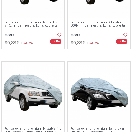
Funda exterior premium Mercedes
Funda exterior premium Chrysler
VITO, impermeable, Lona, cubierta
300M, impermeable, Lona, cubierta
SUMEX
SUMEX
80,83€
80,83€
- 41%
- 41%
138,06€
138,06€
Funda exterior premium Mitsubishi L
Funda exterior premium Landrover
200, impermeable, Lona, cubierta
DEFENDER, impermeable, Lona,