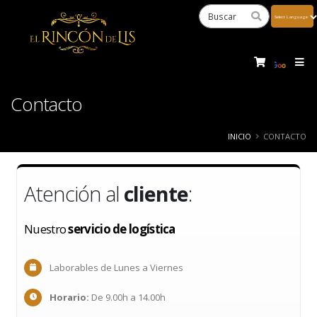
Powered
by
Tra
Contacto
INICIO
CONTACTO
Atención al
cliente
:
Nuestro
servicio de logística
Laborables de Lunes a Viernes
Horario:
De 9.00h a 14.00h