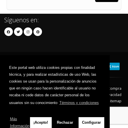
Síguenos en:
Este portal web utiliza cookies propias con finalidad
técnica, y para realizar estadísticas de uso Web, las
cookies se usan para la personalización de anuncios
Contacto
Aviso Legal
Condiciones de compra
que en ningún caso hacen identificable al usuario no
Política de envíos
Política de devolución
Política de Privacidad
recaba ni cede datos de carácter personal de los
Política de Cookies
Sitemap
usuarios sin su conocimiento
Términos y condiciones
© 2026 - Todos los derechos reservados.
Más
¡Acepto!
Rechazar
Configurar
Información