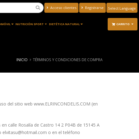
Acceso clientes
Registrarse
Powered by
Translate
OMÓVIL
NUTRICIÓN SPORT
DIETÉTICA NATURAL
CARRITO
INICIO
TÉRMINOS Y CONDICIONES DE COMPRA
n y uso del sitio web www.ELRINCONDELIS.COM (en
 en calle Rosalía de Castro 14 2 P04B de 15145 A
o elvitasu@hotmail.com o en el teléfono