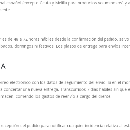
cional español (excepto Ceuta y Melilla para productos voluminosos) y
mente.
r es de 48 a 72 horas hábiles desde la confirmación del pedido, salvo 
ábados, domingos ni festivos. Los plazos de entrega para envíos inte
GA
correo electrónico con los datos de seguimiento del envío. Si en el mo
a concertar una nueva entrega. Transcurridos 7 días hábiles sin que e
lmacén, corriendo los gastos de reenvío a cargo del cliente.
recepción del pedido para notificar cualquier incidencia relativa al e