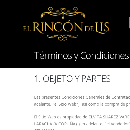
Términos y Condicione
1. OBJETO Y PARTES
Las presentes Condiciones Generales de Contratac
adelante, "el Sitio Web"), así como la compra de p
El Sitio Web es propiedad de ELVITA SUAREZ VARELA
LARACHA (A CORUÑA) (en adelante, "el Vendedor").