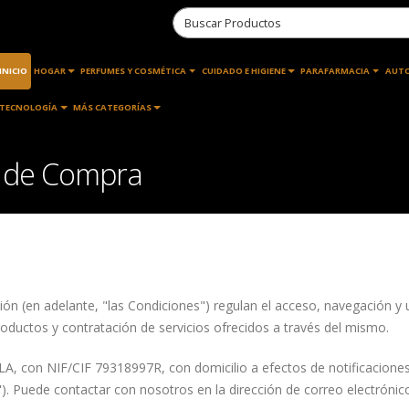
INICIO
HOGAR
PERFUMES Y COSMÉTICA
CUIDADO E HIGIENE
PARAFARMACIA
AUT
TECNOLOGÍA
MÁS CATEGORÍAS
s de Compra
ión (en adelante, "las Condiciones") regulan el acceso, navegació
roductos y contratación de servicios ofrecidos a través del mismo.
, con NIF/CIF 79318997R, con domicilio a efectos de notificaciones
 Puede contactar con nosotros en la dirección de correo electrónic