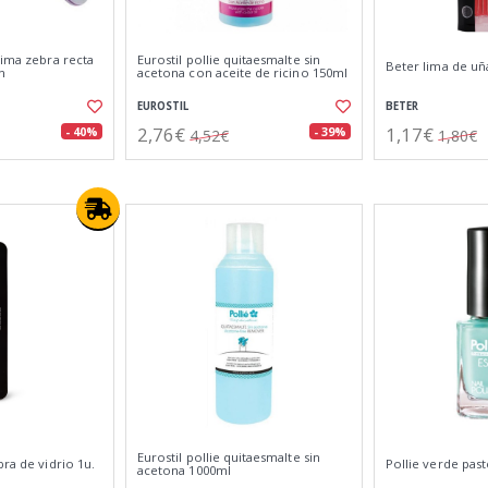
lima zebra recta
Eurostil pollie quitaesmalte sin
Beter lima de uña
n
acetona con aceite de ricino 150ml
EUROSTIL
BETER
2,76€
1,17€
- 40%
- 39%
4,52€
1,80€
Eurostil pollie quitaesmalte sin
bra de vidrio 1u.
Pollie verde past
acetona 1000ml