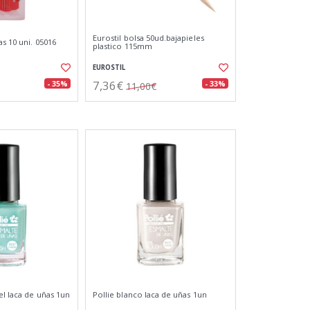
Eurostil bolsa 50ud.bajapieles
s 10 uni. 05016
plastico 115mm
EUROSTIL
7,36€
- 35%
- 33%
11,00€
el laca de uñas 1un
Pollie blanco laca de uñas 1un