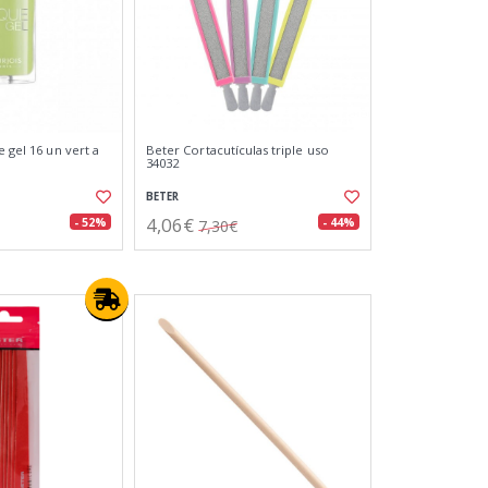
e gel 16 un vert a
Beter Cortacutículas triple uso
34032
BETER
4,06€
- 52%
- 44%
7,30€