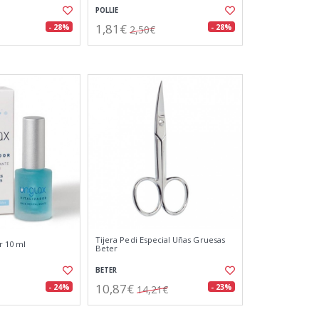
POLLIE
1,81€
- 28%
- 28%
2,50€
Tijera Pedi Especial Uñas Gruesas
r 10 ml
Beter
BETER
10,87€
- 24%
- 23%
14,21€