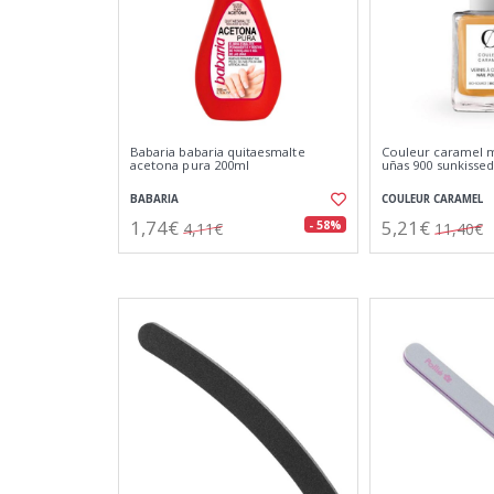
Babaria babaria quitaesmalte
Couleur caramel m
acetona pura 200ml
uñas 900 sunkisse
BABARIA
COULEUR CARAMEL
1,74€
5,21€
- 58%
4,11€
11,40€