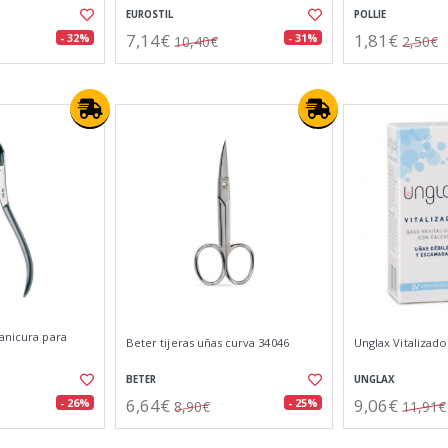
EUROSTIL
POLLIE
7,14€
1,81€
- 32%
- 31%
10,40€
2,50€
anicura para
Beter tijeras uñas curva 34046
Unglax Vitalizado
BETER
UNGLAX
6,64€
9,06€
- 26%
- 25%
8,90€
11,91€