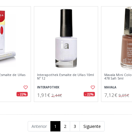
Esmalte de Uñas
Interapothek Esmalte de Uñas 10ml
Mavala Mini Colo
Nº 12
478 Safi 5ml
INTERAPOTHEK
MAVALA
1,91€
7,12€
- 22%
- 22%
2,44€
9,05€
Anterior
1
2
3
Siguiente