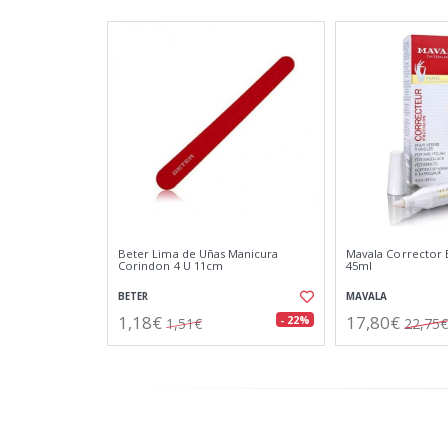
Beter Lima de Uñas Manicura
Mavala Corrector 
Corindon 4 U 11cm
45ml
BETER
MAVALA
1,18€
17,80€
- 22%
1,51€
22,75€