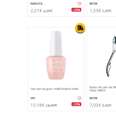
EUROSTIL
BETER
2,21€
1,33€
- 32%
3,26€
1,95€
Beter Alicate de M
Opi nail lacquer nls86 bubble bath
Uñas 34043
OPI
BETER
13,18€
7,03€
- 27%
18,00€
9,50€