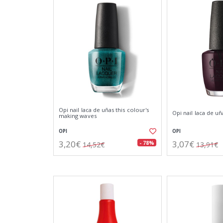
Opi nail laca de uñas this colour's
Opi nail laca de u
making waves
OPI
OPI
3,20€
3,07€
- 78%
14,52€
13,91€