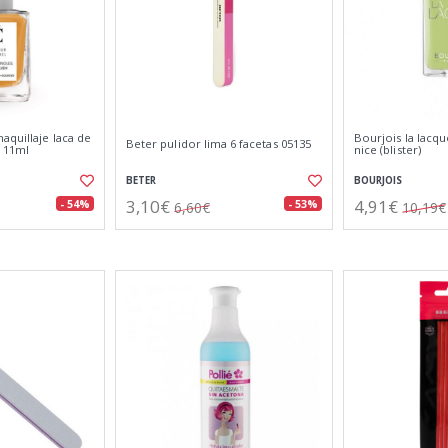
aquillaje laca de
Bourjois la lacqu
Beter pulidor lima 6 facetas 05135
d 11ml
nice (blister)
BETER
BOURJOIS
3,10€
4,91€
- 54%
- 53%
6,60€
10,19€