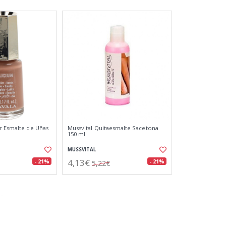
r Esmalte de Uñas
Mussvital Quitaesmalte Sacetona
150 ml
MUSSVITAL
4,13€
- 21%
- 21%
5,22€