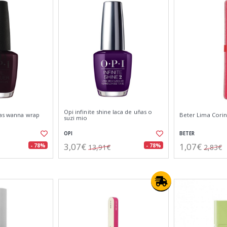
Opi infinite shine laca de uñas o
ñas wanna wrap
Beter Lima Cori
suzi mio
OPI
BETER
3,07€
1,07€
- 78%
- 78%
13,91€
2,83€