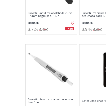
Eurostil uñas lima acolchada curva
Eurostil manicura 
175mm negra pack 12un
acolchada pack 1u
EUROSTIL
EUROSTIL
3,72€
3,94€
- 42%
6,40€
6,60€
Eurostil blanco corta-cuticulas con
Beter Lima uñas fi
lima 1un