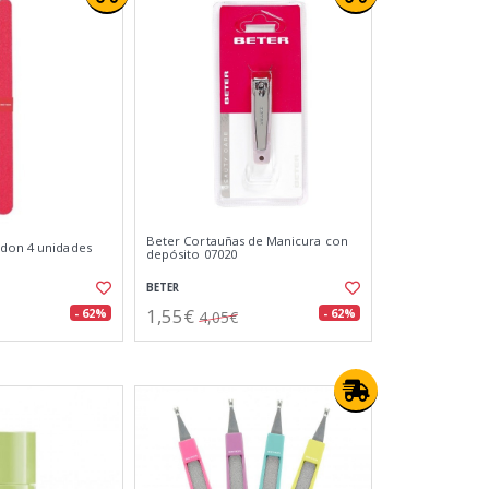
Beter Cortauñas de Manicura con
ndon 4 unidades
depósito 07020
BETER
1,55€
- 62%
- 62%
4,05€