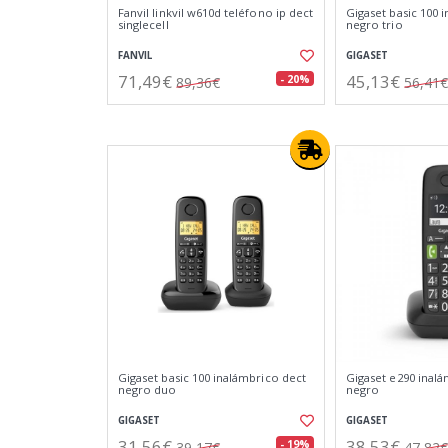
Fanvil linkvil w610d teléfono ip dect
Gigaset basic 100 
singlecell
negro trio
FANVIL
GIGASET
71,49€
45,13€
- 20%
89,36€
56,41€
Gigaset basic 100 inalámbrico dect
Gigaset e290 inal
negro duo
negro
GIGASET
GIGASET
31,56€
38,53€
- 19%
39,17€
47,82€