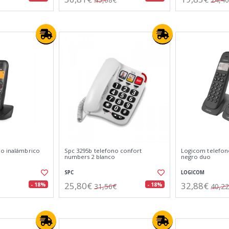
no inalámbrico
Spc 3295b telefono confort
Logicom telefon
numbers 2 blanco
negro duo
SPC
LOGICOM
25,80€
32,88€
- 18%
- 18%
31,56€
40,2