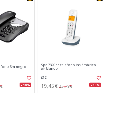
Spc 7300ns telefono inalámbrico
lefono 3m negro
air blanco
SPC
19,45€
- 18%
- 18%
3€
23,79€