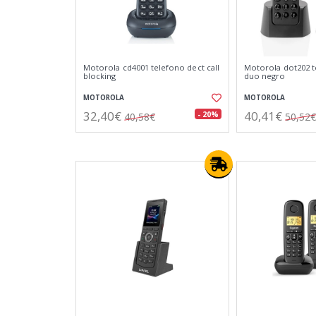
Motorola cd4001 telefono dect call
Motorola dot202 t
blocking
duo negro
MOTOROLA
MOTOROLA
32,40€
40,41€
- 20%
40,58€
50,52€