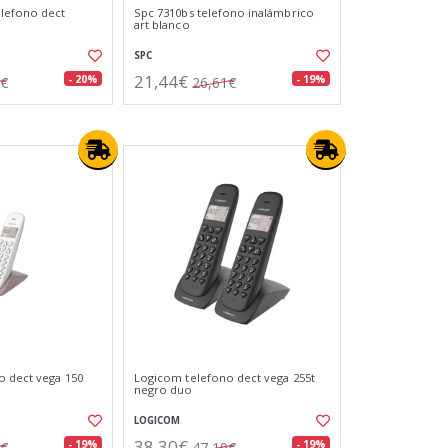
elefono dect
Spc 7310bs telefono inalámbrico
art blanco
SPC
21,44€
- 20%
- 19%
9€
26,61€
o dect vega 150
Logicom telefono dect vega 255t
negro duo
LOGICOM
38,30€
- 19%
- 19%
6€
47,19€