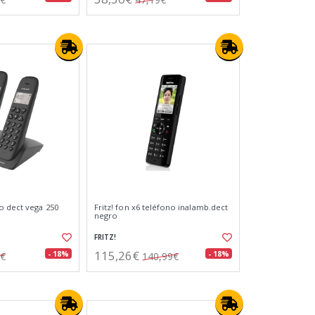
o dect vega 250
Fritz! fon x6 teléfono inalamb.dect
negro
FRITZ!
115,26€
- 18%
- 18%
2€
140,99€