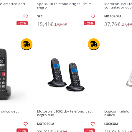
inalámbrico dect
Spc 3602n telefono original 3m ml
Motorola e212 t
negro
contestador duo
SPC
MOTOROLA
15,41€
37,76€
- 20%
- 20%
19,26€
47,1
ámbrico dect
Motorola c1002 cb+ telefono dect
Logicom telefon
negro duo
blanco
MOTOROLA
LOGICOM
36,81€
19,85€
- 19%
- 19%
45,68€
24,4