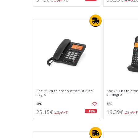
Spc 3612n telefono office id 2 lcd
Spc 7300ns telefo
negro
air negro
SPC
SPC
25,15€
19,39€
- 18%
30,77€
23,72€