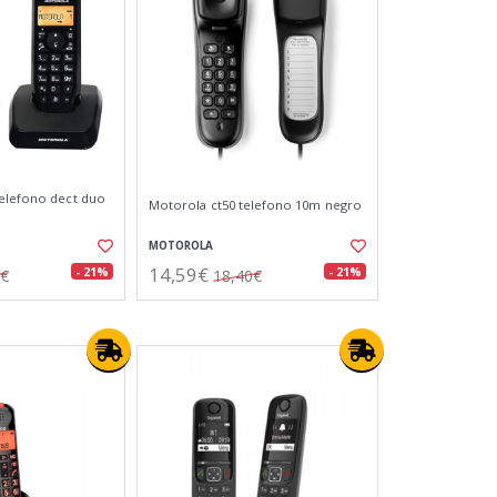
telefono dect duo
Motorola ct50 telefono 10m negro
MOTOROLA
14,59€
- 21%
- 21%
8€
18,40€