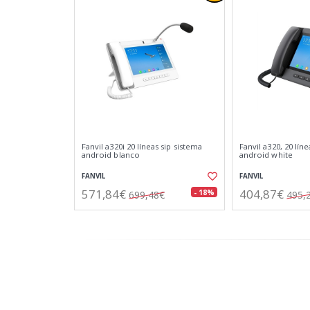
Fanvil a320i 20 líneas sip sistema
Fanvil a320, 20 líne
android blanco
android white
FANVIL
FANVIL
571,84€
404,87€
- 18%
699,48€
495,