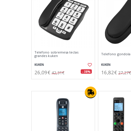
Telefono sobremesa teclas
Telefono gondola
grandes kuken
KUKEN
KUKEN
26,09€
16,82€
- 38%
42,31€
27,27€