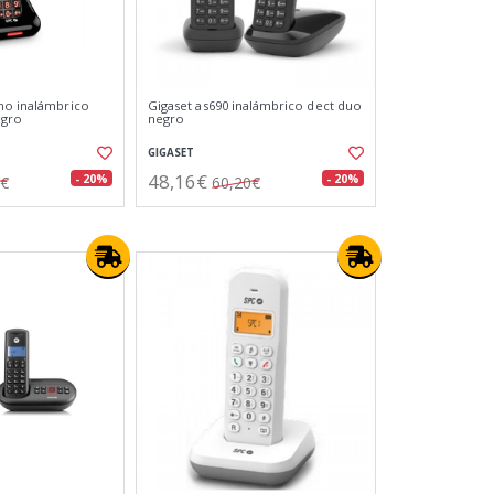
no inalámbrico
Gigaset as690 inalámbrico dect duo
egro
negro
GIGASET
48,16€
- 20%
- 20%
5€
60,20€