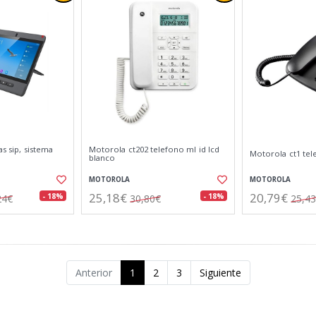
as sip, sistema
Motorola ct202 telefono ml id lcd
Motorola ct1 te
blanco
MOTOROLA
MOTOROLA
25,18€
20,79€
- 18%
- 18%
24€
30,80€
25,4
Anterior
1
2
3
Siguiente