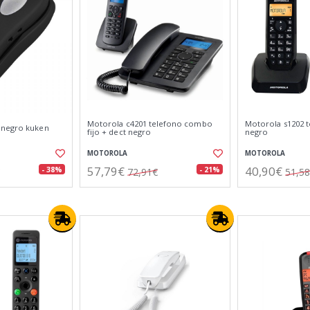
Motorola c4201 telefono combo
Motorola s1202 
 negro kuken
fijo + dect negro
negro
MOTOROLA
MOTOROLA
57,79€
40,90€
- 38%
- 21%
72,91€
51,5