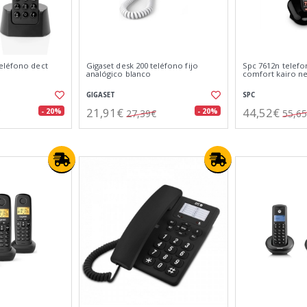
eléfono dect
Gigaset desk 200 teléfono fijo
Spc 7612n telefo
analógico blanco
comfort kairo n
GIGASET
SPC
21,91€
44,52€
- 20%
- 20%
27,39€
55,6