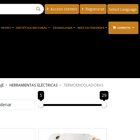
Acceso clientes
Registrarse
Powered by
Translate
 SPORT
DIETÉTICA NATURAL
TECNOLOGÍA
MÁS CATEGORÍAS
CARRITO
JE
HERRAMIENTAS ELÉCTRICAS
TERMOENCOLADORAS
5
29
denar