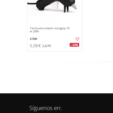
Termoencolador worgrip 10
w.230v.
STEIN
5,06€
- 34%
7,67€
Síguenos en: