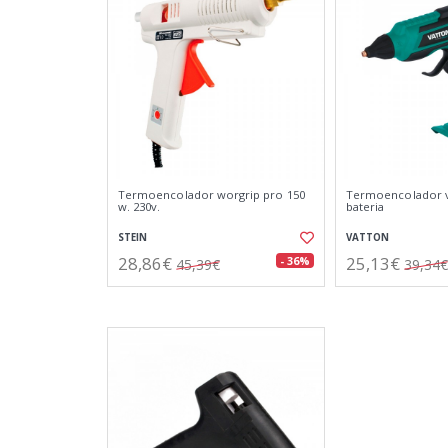
Termoencolador worgrip pro 150
Termoencolador va
w. 230v.
bateria
STEIN
VATTON
28,86€
25,13€
- 36%
45,39€
39,34€