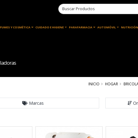
RFUMES Y COSMÉTICA
CUIDADO E HIGIENE
PARAFARMACIA
AUTOMÓVIL
NUTRICIÓN
ladoras
INICIO
HOGAR
BRICOLA
Marcas
Or