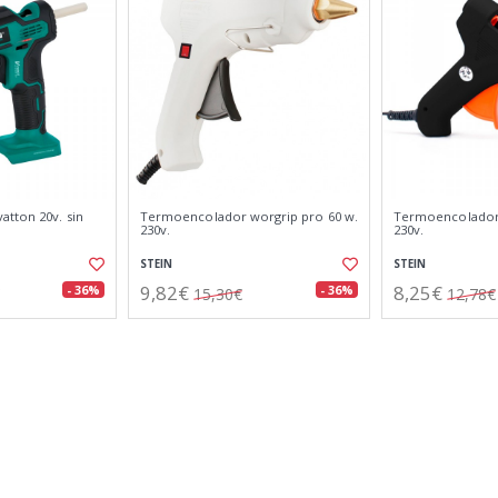
tton 20v. sin
Termoencolador worgrip pro 60 w.
Termoencolador 
230v.
230v.
STEIN
STEIN
9,82€
8,25€
- 36%
- 36%
15,30€
12,78€