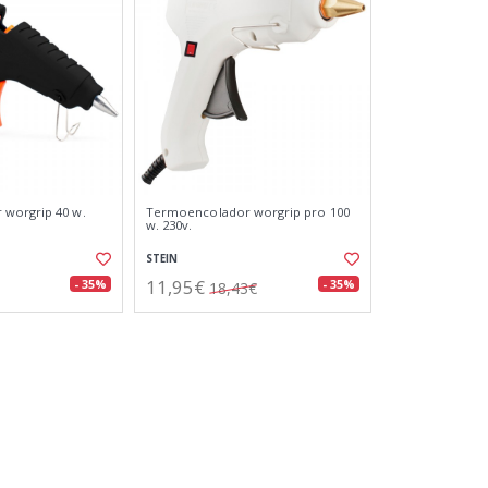
worgrip 40 w.
Termoencolador worgrip pro 100
w. 230v.
STEIN
11,95€
- 35%
- 35%
18,43€