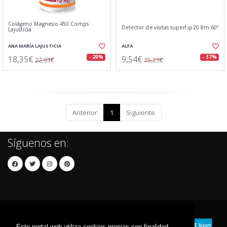
Colágeno Magnesio 450 Comps
Detector de visitas superf.ip20 8m.60º
Lajusticia
ANA MARÍA LAJUSTICIA
ALFA
18,35€
9,54€
- 20%
- 37%
22,93€
15,23€
Anterior
1
Siguiente
Síguenos en:
Este portal web utiliza cookies propias con finalidad