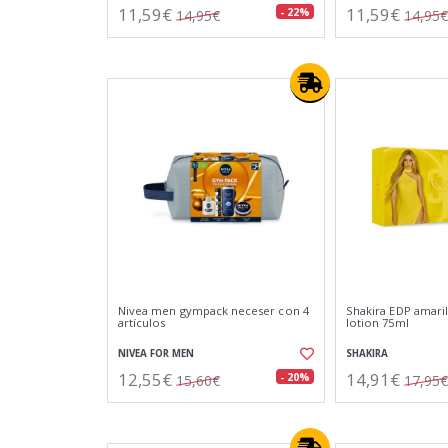
11,59€
11,59€
- 22%
14,95€
14,95€
Nivea men gympack neceser con 4
Shakira EDP amari
artículos
lotion 75ml
NIVEA FOR MEN
SHAKIRA
12,55€
14,91€
- 20%
15,60€
17,95€