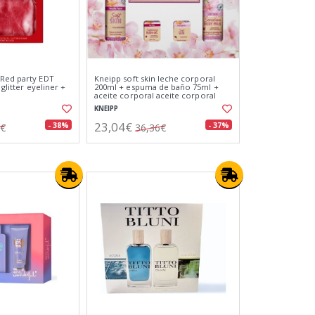
 Red party EDT
Kneipp soft skin leche corporal
 glitter eyeliner +
200ml + espuma de baño 75ml +
aceite corporal aceite corporal
20ml + aceite de masaje 20ml
KNEIPP
23,04€
- 38%
- 37%
9€
36,36€