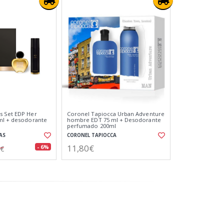
s Set EDP Her
Coronel Tapiocca Urban Adventure
ml + desodorante
hombre EDT 75 ml + Desodorante
perfumado 200ml
AS
CORONEL TAPIOCCA
11,80€
- 6%
5€