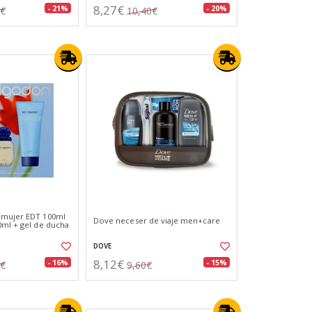
8,27€
- 21%
- 20%
5€
10,40€
 mujer EDT 100ml
Dove neceser de viaje men+care
0ml + gel de ducha
DOVE
8,12€
- 16%
- 15%
0€
9,60€