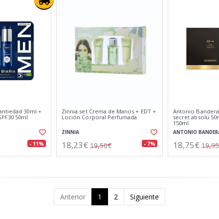
antiedad 30ml +
Zinnia set Crema de Manos + EDT +
Antonio Bandera
SPF30 50ml
Loción Corporal Perfumada
secret absolu 50
150ml
ZINNIA
ANTONIO BANDER
18,23€
18,75€
- 11%
- 7%
19,50€
19,9
Anterior
1
2
Siguiente