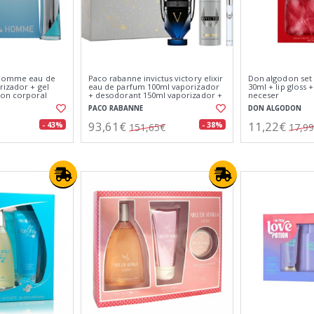
 homme eau de
Paco rabanne invictus victory elixir
Don algodon set
rizador + gel
eau de parfum 100ml vaporizador
30ml + lip gloss +
ion corporal
+ desodorant 150ml vaporizador +
neceser
miniatura 10ml
PACO RABANNE
DON ALGODON
93,61€
11,22€
- 43%
- 38%
151,65€
17,9