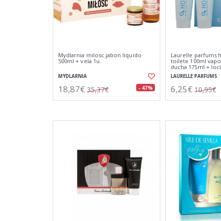
Mydlarnia milosc jabon liquido
Laurelle parfums
500ml + vela 1u.
toilete 100ml vapo
ducha 175ml + loc
175ml
MYDLARNIA
LAURELLE PARFUMS
18,87€
6,25€
- 47%
35,37€
10,95€