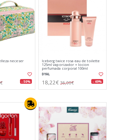
elleza neceser
Iceberg twice rosa eau de toilette
125ml vaporizador + locion
perfumada corporal 100ml
DYAL
18,22€
- 50%
- 49%
0€
36,00€