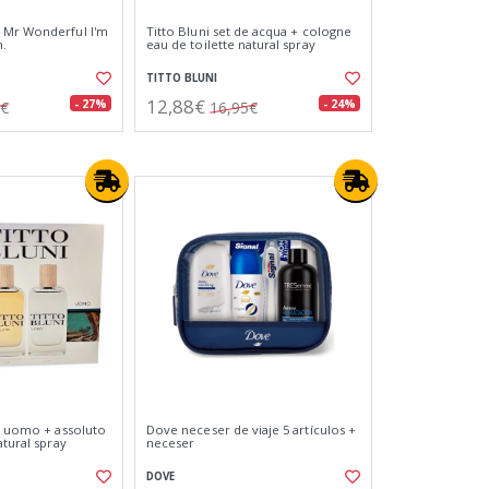
 Mr Wonderful I'm
Titto Bluni set de acqua + cologne
n.
eau de toilette natural spray
TITTO BLUNI
12,88€
- 27%
- 24%
5€
16,95€
de uomo + assoluto
Dove neceser de viaje 5 artículos +
atural spray
neceser
DOVE