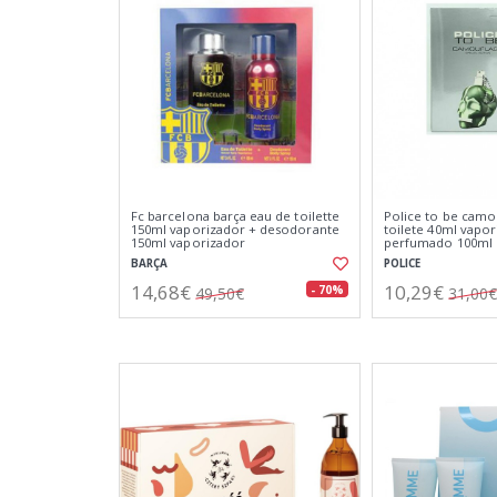
Fc barcelona barça eau de toilette
Police to be camo
150ml vaporizador + desodorante
toilete 40ml vapo
150ml vaporizador
perfumado 100ml
BARÇA
POLICE
14,68€
10,29€
- 70%
49,50€
31,00€