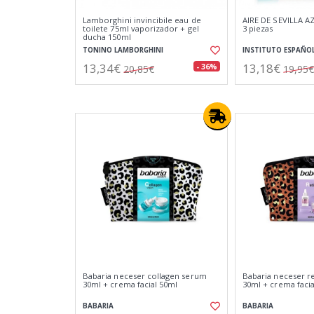
Lamborghini invincibile eau de
AIRE DE SEVILLA A
toilete 75ml vaporizador + gel
3 piezas
ducha 150ml
TONINO LAMBORGHINI
INSTITUTO ESPAÑO
13,34€
13,18€
- 36%
20,85€
19,95€
Babaria neceser collagen serum
Babaria neceser r
30ml + crema facial 50ml
30ml + crema facia
BABARIA
BABARIA