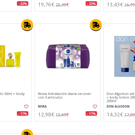
19,76€
13,43€
- 22%
- 22%
25,30€
16,9
llo 50ml + body
Nivea hidratación diaria neceser
Don Algodon set
con 5 artículos
+ body lotion 20
200ml
NIVEA
DON ALGODON
12,98€
14,32€
- 17%
- 17%
15,60€
17,0