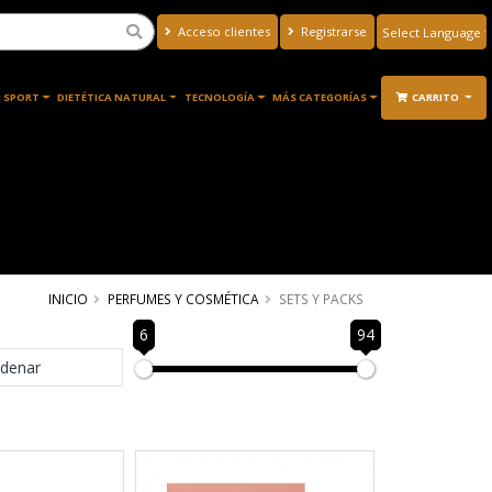
Acceso clientes
Registrarse
Powered by
Translate
 SPORT
DIETÉTICA NATURAL
TECNOLOGÍA
MÁS CATEGORÍAS
CARRITO
INICIO
PERFUMES Y COSMÉTICA
SETS Y PACKS
6
94
denar