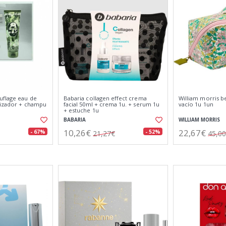
uflage eau de
Babaria collagen effect crema
William morris b
rizador + champu
facial 50ml + crema 1u. + serum 1u
vacío 1u 1un
+ estuche 1u
BABARIA
WILLIAM MORRIS
10,26€
22,67€
- 67%
- 52%
21,27€
45,0