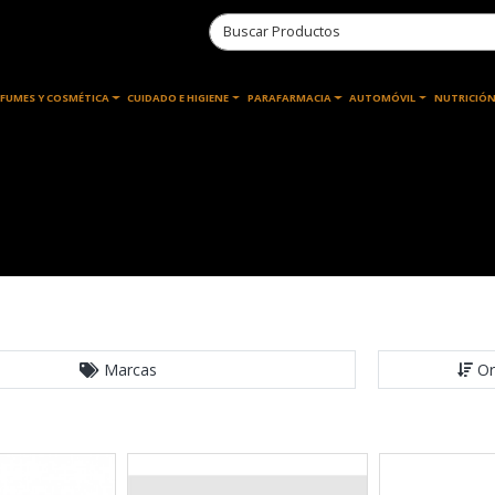
RFUMES Y COSMÉTICA
CUIDADO E HIGIENE
PARAFARMACIA
AUTOMÓVIL
NUTRICIÓN
Marcas
Or