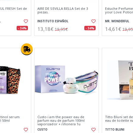
ZUL FRESH Set de
AIRE DE SEVILLA BELLA Set de 3
Estuche Perfume
piezas.
your Love Potio
L
INSTITUTO ESPAÑOL
MR. WONDERFUL
13,18€
14,61€
- 34%
- 34%
19,95€
19,9
etinol serum
Custo i am the power eau de
Titto Bluni set 
l 50ml
parfum eau de parfum 100ml
eau de toilette n
vaporizador + riñonera 1u
CUSTO
TITTO BLUNI