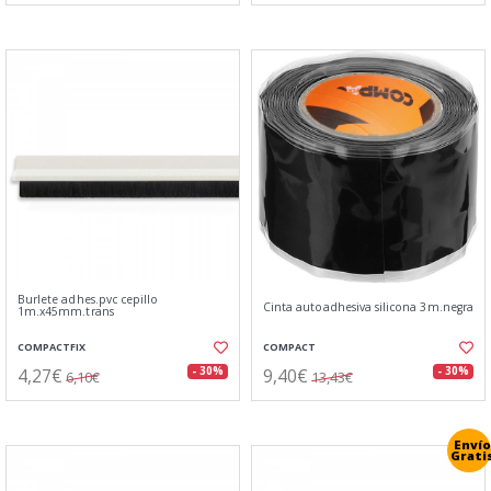
Burlete adhes.pvc cepillo
Cinta autoadhesiva silicona 3m.negra
1m.x45mm.trans
COMPACTFIX
COMPACT
4,27€
9,40€
- 30%
- 30%
6,10€
13,43€
Envío
Grati