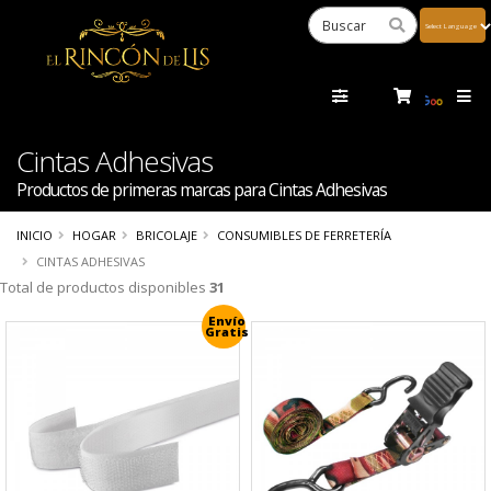
Powered
by
Tra
Cintas Adhesivas
Productos de primeras marcas para Cintas Adhesivas
INICIO
HOGAR
BRICOLAJE
CONSUMIBLES DE FERRETERÍA
CINTAS ADHESIVAS
Total de productos disponibles
31
Envío
Gratis