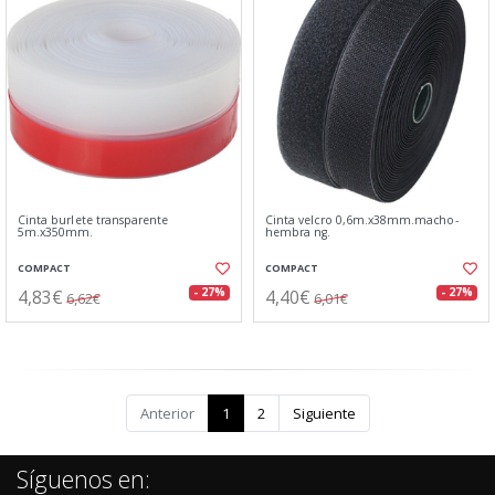
Cinta burlete transparente
Cinta velcro 0,6m.x38mm.macho-
5m.x350mm.
hembra ng.
COMPACT
COMPACT
4,83€
4,40€
- 27%
- 27%
6,62€
6,01€
Anterior
1
2
Siguiente
Síguenos en: