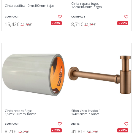
Cinta repara-fugas
Cinta butilica 10mx100mm tejas
1,5mx100mm.negra
COMPACT
COMPACT
15,42€
8,71€
- 29%
- 29%
21,80€
12,25€
Cinta repara-fugas
Sifon visto lavabo 1-
1,5mx100mm.transp.
1/4x32mm.bronce
COMPACT
ARTIC
8,71€
41,81€
- 29%
- 28%
12,25€
58,23€