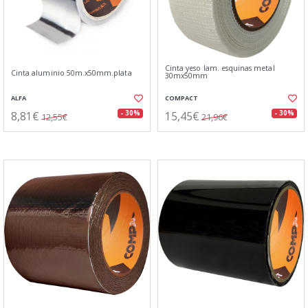
Cinta yeso lam. esquinas metal
Cinta aluminio 50m.x50mm.plata
30mx50mm
ALFA
COMPACT
8,81€
15,45€
- 30%
- 30%
12,55€
21,96€