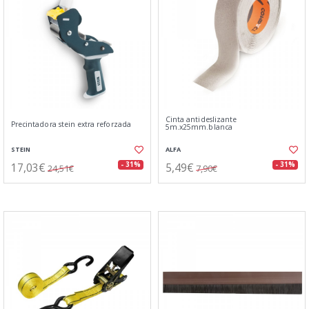
Cinta antideslizante
Precintadora stein extra reforzada
5m.x25mm.blanca
STEIN
ALFA
17,03€
5,49€
- 31%
- 31%
24,51€
7,90€