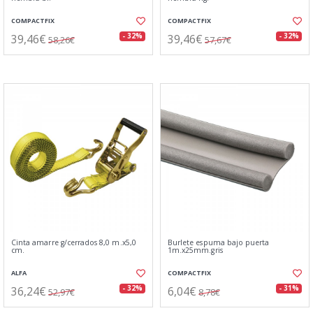
COMPACTFIX
COMPACTFIX
39,46€
39,46€
- 32%
- 32%
58,26€
57,67€
Cinta amarre g/cerrados 8,0 m.x5,0
Burlete espuma bajo puerta
cm.
1m.x25mm.gris
ALFA
COMPACTFIX
36,24€
6,04€
- 32%
- 31%
52,97€
8,78€