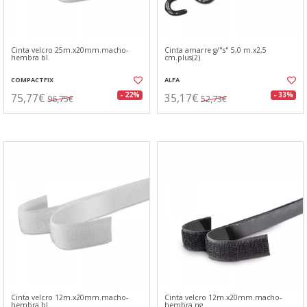
Cinta velcro 25m.x20mm.macho-
Cinta amarre g/"s" 5,0 m.x2,5
hembra bl.
cm.plus(2)
COMPACTFIX
ALFA
75,77€
35,17€
- 22%
- 33%
96,75€
52,73€
Cinta velcro 12m.x20mm.macho-
Cinta velcro 12m.x20mm.macho-
hembra bl.
hembra ng.