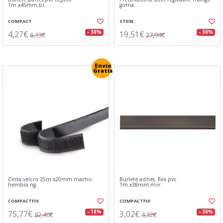
1m.x45mm.bl.
goma
COMPACT
STEIN
4,27€
19,51€
- 30%
- 30%
6,13€
27,94€
Envío
Gratis
Cinta velcro 25m.x20mm.macho-
Burlete adhes. flex.pvc
hembra ng.
1m.x38mm.mrr.
COMPACTFIX
COMPACTFIX
75,77€
3,02€
- 18%
- 30%
92,40€
4,32€