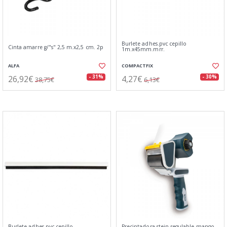
Burlete adhes.pvc cepillo
Cinta amarre g/"s" 2,5 m.x2,5 cm. 2p
1m.x45mm.mrr.
ALFA
COMPACTFIX
26,92€
4,27€
- 31%
- 30%
38,75€
6,13€
Burlete adhes.pvc cepillo
Precintadora stein regulable mango