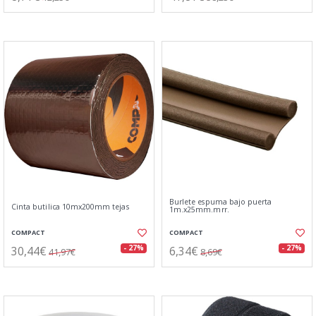
Burlete espuma bajo puerta
Cinta butilica 10mx200mm tejas
1m.x25mm.mrr.
COMPACT
COMPACT
30,44€
6,34€
- 27%
- 27%
41,97€
8,69€