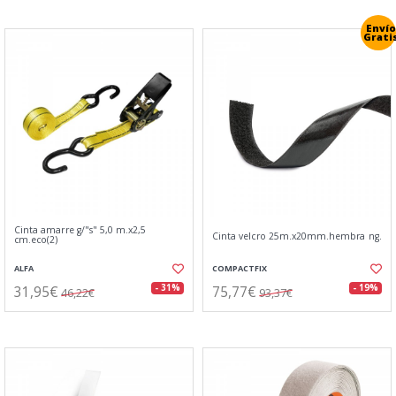
Envío
Grati
Cinta amarre g/"s" 5,0 m.x2,5
Cinta velcro 25m.x20mm.hembra ng.
cm.eco(2)
ALFA
COMPACTFIX
31,95€
75,77€
- 31%
- 19%
46,22€
93,37€