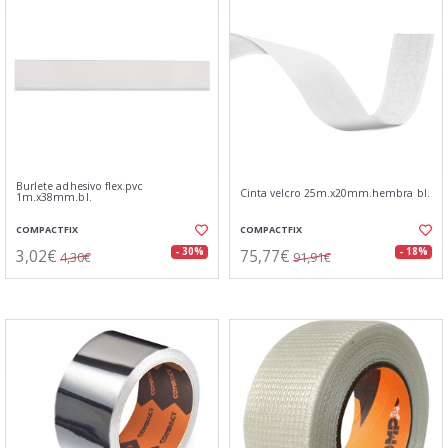
Burlete adhesivo flex.pvc
Cinta velcro 25m.x20mm.hembra bl.
1m.x38mm.bl.
COMPACTFIX
COMPACTFIX
3,02€
75,77€
- 30%
- 18%
4,30€
91,91€