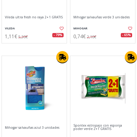
Vileda ultra fresh no raya 2+1 GRATIS
Mihogar salvauñas verde 3 unidades
VILEDA
MIHOGAR
1,11€
0,74€
- 79%
- 65%
5,30€
2,10€
Spontex estropajo con esponja
Mihogar salvauñas azul 3 unidades
poder verde 2+1 GRATIS