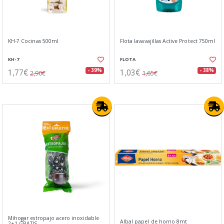
KH-7 Cocinas 500ml
Flota lavavajillas Active Protect 750ml
KH-7
FLOTA
1,77€
1,03€
- 39%
- 38%
2,90€
1,65€
Mihogar estropajo acero inoxidable
Albal papel de horno 8mt
2+1 GRATIS