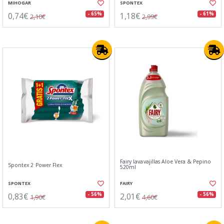
MIHOGAR
SPONTEX
0,74€
1,18€
- 65%
- 61%
2,10€
2,99€
Fairy lavavajillas Aloe Vera & Pepino
Spontex 2 Power Flex
520ml
SPONTEX
FAIRY
0,83€
2,01€
- 56%
- 56%
1,90€
4,60€