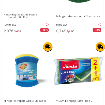
Handy Bag bolsas de basura
Mihogar estropajo Verde 3 unidades
perfumada 30L 12+3
HANDY BAG
MIHOGAR
2,07€
0,74€
- 48%
- 44%
3,95€
1,32€
Mihogar estropajo Azul 3 unidades
VILEDA Estropajo Ultra Fresh 2+1