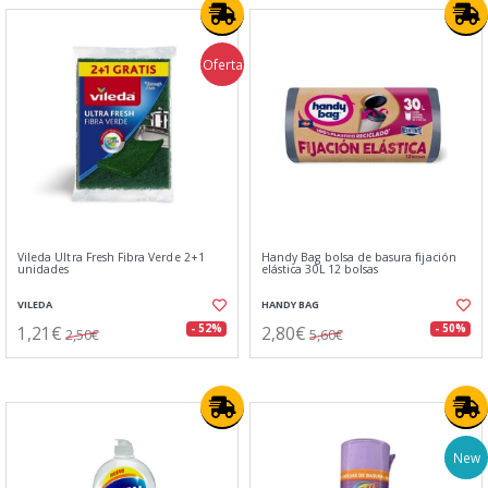
Oferta
Vileda Ultra Fresh Fibra Verde 2+1
Handy Bag bolsa de basura fijación
unidades
elástica 30L 12 bolsas
VILEDA
HANDY BAG
1,21€
2,80€
- 52%
- 50%
2,50€
5,60€
New