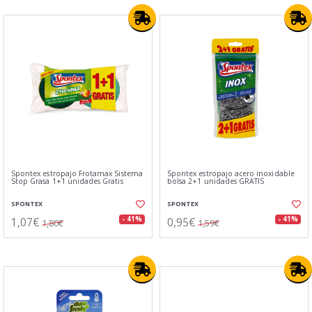
Spontex estropajo Frotamax Sistema
Spontex estropajo acero inoxidable
Stop Grasa 1+1 unidades Gratis
bolsa 2+1 unidades GRATIS
SPONTEX
SPONTEX
1,07€
0,95€
- 41%
- 41%
1,80€
1,59€