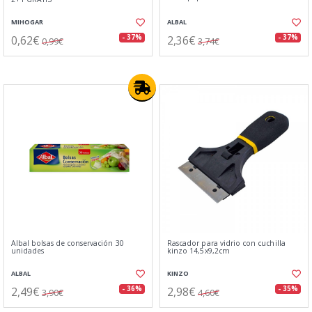
MIHOGAR
ALBAL
0,62€
2,36€
- 37%
- 37%
0,99€
3,74€
Albal bolsas de conservación 30
Rascador para vidrio con cuchilla
unidades
kinzo 14,5x9,2cm
ALBAL
KINZO
2,49€
2,98€
- 36%
- 35%
3,90€
4,60€