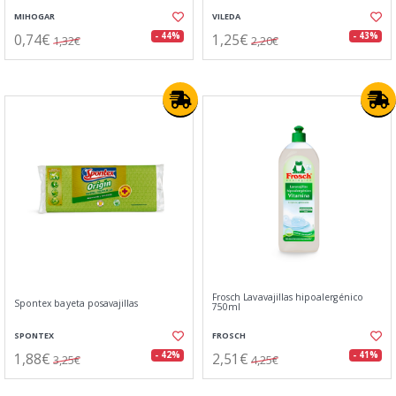
MIHOGAR
VILEDA
0,74€
1,25€
- 44%
- 43%
1,32€
2,20€
Frosch Lavavajillas hipoalergénico
Spontex bayeta posavajillas
750ml
SPONTEX
FROSCH
1,88€
2,51€
- 42%
- 41%
3,25€
4,25€