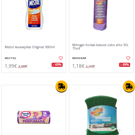
Mihogar bolsas basura cubo alto 35L
Mistol lavavajillas Original 900ml
15ud
MISTOL
MIHOGAR
1,99€
1,18€
- 49%
- 49%
3,88€
2,30€