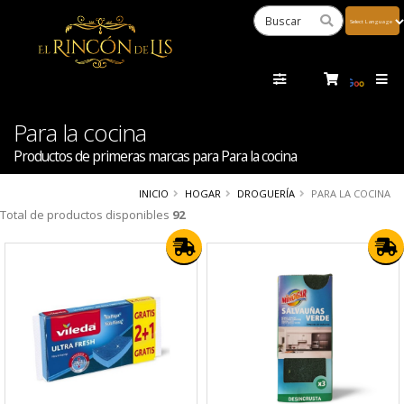
Powered
by
Tra
Para la cocina
Productos de primeras marcas para Para la cocina
INICIO
HOGAR
DROGUERÍA
PARA LA COCINA
Total de productos disponibles
92