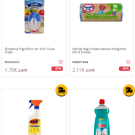
Bolaseca frigorifico sin olor Dura
Handy bag bolsas basura Antigoteo
Fresh
50L 8 bolsas
BOLASECA
HANDY BAG
1,70€
2,11€
- 40%
- 40%
2,82€
3,50€