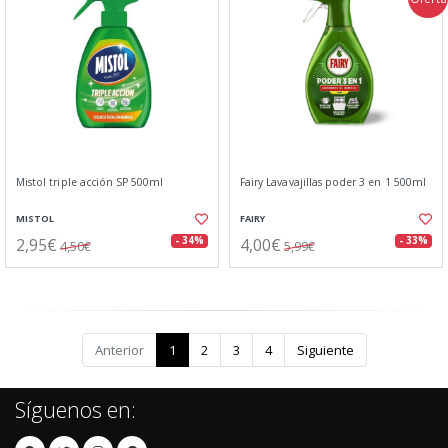
Mistol triple acción SP 500ml
Fairy Lavavajillas poder 3 en 1 500ml
MISTOL
FAIRY
2,95€
4,00€
- 34%
- 33%
4,50€
5,99€
Anterior
1
2
3
4
Siguiente
Síguenos en: