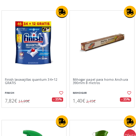
Finish lavavajillas quantum 34+12
Mihogar papel para horno Anchura
GRATIS
390mm 8 metros
FINISH
MIHOGAR
7,82€
1,40€
- 35%
- 35%
11,99€
2,15€
Oferta