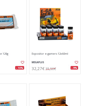
te 120g
Expositor e-gamers 12x60ml
MEGAPLUS
32,27€
- 10%
- 9%
35,50€