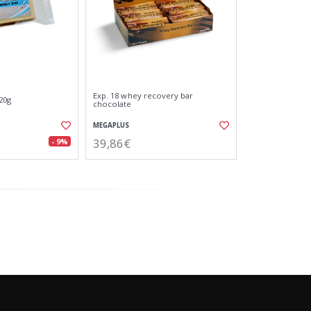
Exp. 18 whey recovery bar
20g
chocolate
MEGAPLUS
39,86€
- 9%