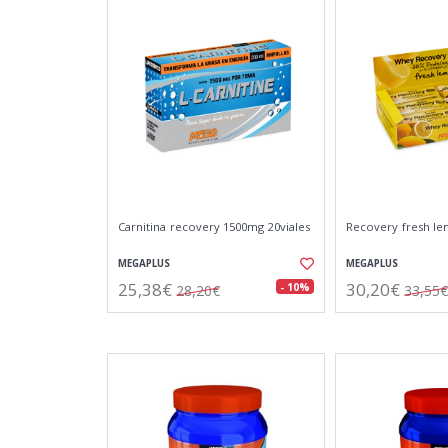
Carnitina recovery 1500mg 20viales
Recovery fresh le
MEGAPLUS
MEGAPLUS
25,38€
30,20€
- 10%
28,20€
33,55€