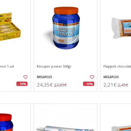
mon 1 ud
Recuper power 500gr
Flapjack chocola
MEGAPLUS
MEGAPLUS
24,35€
2,21€
- 10%
- 10%
27,05€
2,45€