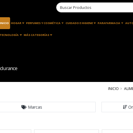
INICIO
HOGAR
PERFUMES Y COSMÉTICA
CUIDADO E HIGIENE
PARAFARMACIA
AUT
TECNOLOGÍA
MÁS CATEGORÍAS
ndurance
INICIO
ALIM
Marcas
Or