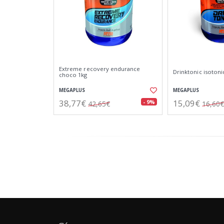
Extreme recovery endurance
Drinktonic isotoni
choco 1kg
MEGAPLUS
MEGAPLUS
38,77€
15,09€
- 9%
42,65€
16,60€