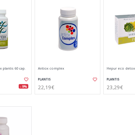
 plantis 60 cap.
Antiox complex
Hepur eco detox
PLANTIS
PLANTIS
22,19€
23,29€
- 9%