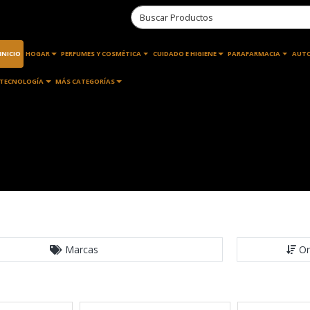
INICIO
HOGAR
PERFUMES Y COSMÉTICA
CUIDADO E HIGIENE
PARAFARMACIA
AUT
TECNOLOGÍA
MÁS CATEGORÍAS
Marcas
Or