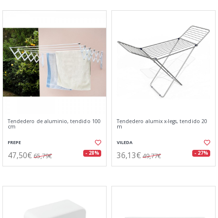
Tendedero de aluminio, tendido 100
Tendedero alumix x-legs, tendido 20
cm
m
FREPE
VILEDA
47,50€
36,13€
- 28%
- 27%
65,79€
49,77€