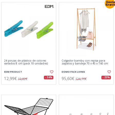
Envío
Grati
24 pinzas de plástico de colores
Colgador bambu con repisa para
variados 8 cm (pack 10 unidades)
zapatos y bandeja 70 x 45 x 160 cm
EDM PRODUCT
DOMO PACK LIVING
12,99€
95,60€
- 34%
- 25%
19,82€
126,70€