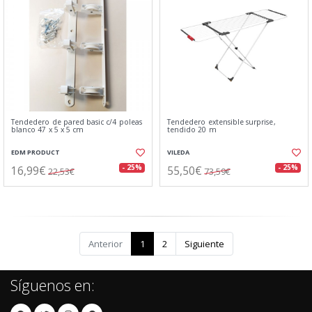
Tendedero de pared basic c/4 poleas
Tendedero extensible surprise,
blanco 47 x 5 x 5 cm
tendido 20 m
EDM PRODUCT
VILEDA
16,99€
55,50€
- 25%
- 25%
22,53€
73,59€
Anterior
1
2
Siguiente
Síguenos en: