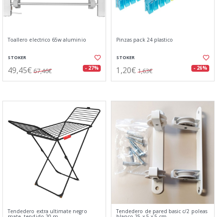
Toallero electrico 65w aluminio
Pinzas pack 24 plastico
STOKER
STOKER
49,45€
1,20€
- 27%
- 26%
67,46€
1,63€
Tendedero extra ultimate negro
Tendedero de pared basic c/2 poleas
mate, tendido 20 m
blanco 25 x 5 x 5 cm