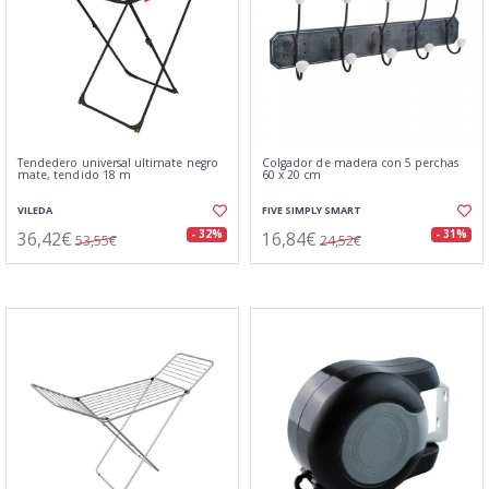
Tendedero universal ultimate negro
Colgador de madera con 5 perchas
mate, tendido 18 m
60 x 20 cm
VILEDA
FIVE SIMPLY SMART
36,42€
16,84€
- 32%
- 31%
53,55€
24,52€