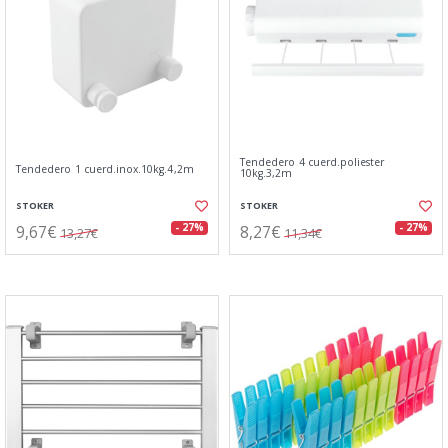
Tendedero 4 cuerd.poliester
Tendedero 1 cuerd.inox.10kg.4,2m
10kg.3,2m
STOKER
STOKER
9,67€
8,27€
- 27%
- 27%
13,27€
11,34€