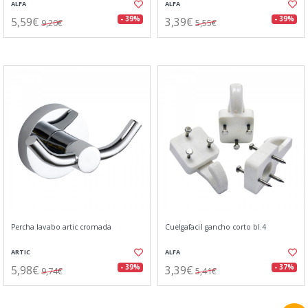
ALFA
ALFA
5,59€
3,39€
- 39%
- 39%
9,20€
5,55€
Percha lavabo artic cromada
Cuelgafacil gancho corto bl.4
ARTIC
ALFA
5,98€
3,39€
- 39%
- 37%
9,74€
5,41€