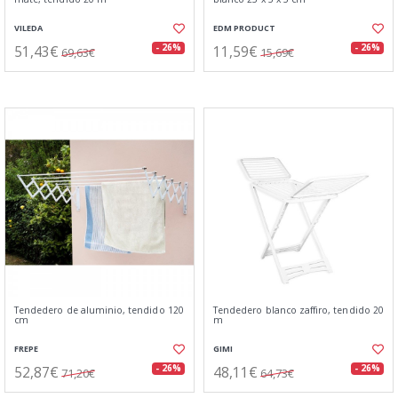
VILEDA
EDM PRODUCT
51,43€
11,59€
- 26%
- 26%
69,63€
15,69€
Tendedero de aluminio, tendido 120
Tendedero blanco zaffiro, tendido 20
cm
m
FREPE
GIMI
52,87€
48,11€
- 26%
- 26%
71,20€
64,73€