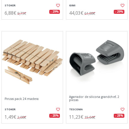
STOKER
GIMI
6,88€
44,03€
- 29%
- 29%
9,73€
61,88€
Agarrador de silicona grandchef, 2
Pinzas pack 24 madera
piezas
STOKER
TESCOMA
1,49€
11,23€
- 28%
- 28%
2,08€
15,64€