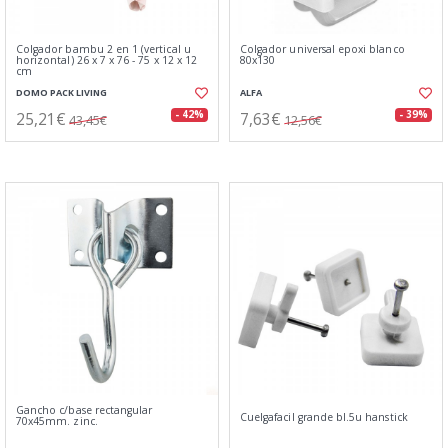
Colgador bambu 2 en 1 (vertical u
Colgador universal epoxi blanco
horizontal) 26 x 7 x 76 - 75 x 12 x 12
80x130
cm
DOMO PACK LIVING
ALFA
25,21€
7,63€
- 42%
- 39%
43,45€
12,56€
Gancho c/base rectangular
Cuelgafacil grande bl.5u hanstick
70x45mm. zinc.