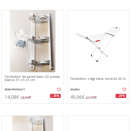
Tendedero de pared basic c/3 poleas
Tendedero x legs extra, tendido 20 m
blanco 37 x 5 x 5 cm
EDM PRODUCT
VILEDA
14,08€
49,96€
- 26%
- 25%
18,94€
67,03€