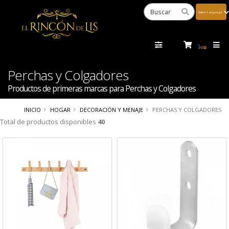
Powered
by
Tra
Perchas y Colgadores
Productos de primeras marcas para Perchas y Colgadores
INICIO
HOGAR
DECORACIÓN Y MENAJE
PERCHAS Y COLGADORES
Total de productos disponibles
40