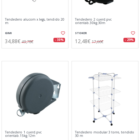
Tendedero alucom x legs, tendido 20
Tendedero 2 cuerd.pvc
m
orientab.30kg.30m
GIMI
STOKER
34,88€
12,48€
- 30%
- 29%
49,78€
17,66€
Tendedero 1 cuerd.pvc
Tendedero modular 3 torre, tendido
orientab.15kg.12m
30 m