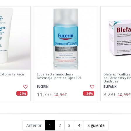
xfoliante Facial
Eucerin Dermatoclean
Blefarix Toallitas
Desmaquillante de Ojos 125
de Párpados y Pe
Unidades
EUCERIN
BLEFARIX
11,73€
8,28€
- 24%
- 24%
15,34€
10,83€
Anterior
1
2
3
4
Siguiente