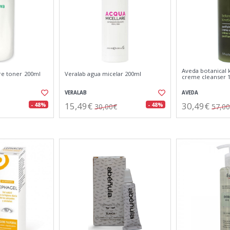
Aveda botanical k
re toner 200ml
Veralab agua micelar 200ml
creme cleanser 
VERALAB
AVEDA
15,49€
30,49€
- 48%
- 48%
30,00€
57,0