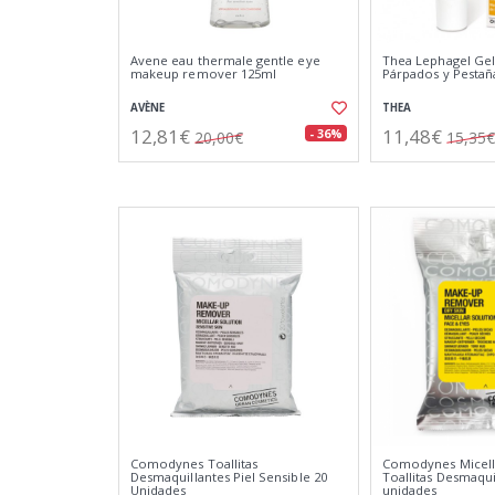
Avene eau thermale gentle eye
Thea Lephagel Gel
makeup remover 125ml
Párpados y Pestaña
AVÈNE
THEA
12,81€
11,48€
- 36%
20,00€
15,35€
Comodynes Toallitas
Comodynes Micell
Desmaquillantes Piel Sensible 20
Toallitas Desmaqui
Unidades
unidades