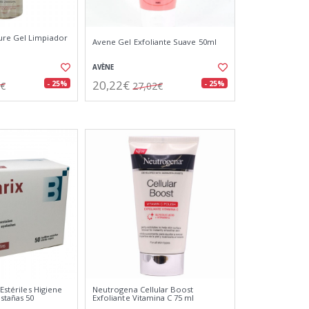
re Gel Limpiador
Avene Gel Exfoliante Suave 50ml
AVÈNE
20,22€
- 25%
- 25%
1€
27,02€
 Estériles Higiene
Neutrogena Cellular Boost
stañas 50
Exfoliante Vitamina C 75 ml