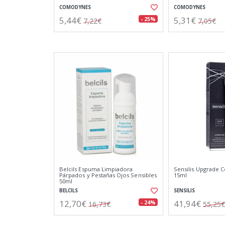
COMODYNES
COMODYNES
5,44€
5,31€
- 25%
7,22€
7,05€
Belcils Espuma Limpiadora
Sensilis Upgrade 
Párpados y Pestañas Ojos Sensibles
15ml
50ml
BELCILS
SENSILIS
12,70€
41,94€
- 24%
16,73€
55,25€