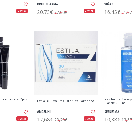
BRILL PHARMA
VIÑAS
20,73€
16,45€
- 25%
- 25%
27,50€
21,8
Contorno de Ojos
Sesderma Sensys
Estila 30 Toallitas Estériles Párpados
Classic 200 ml
ANGELINI
SESDERMA
17,68€
10,38€
- 24%
- 24%
23,29€
13,6