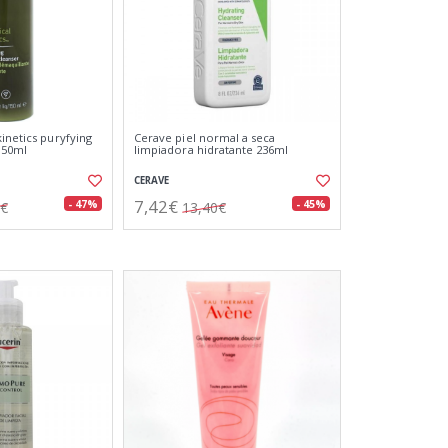
inetics puryfying
Cerave piel normal a seca
150ml
limpiadora hidratante 236ml
CERAVE
7,42€
- 47%
- 45%
0€
13,40€