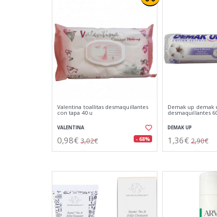
Valentina toallitas desmaquillantes
Demak up demak u
con tapa 40 u
desmaquillantes 60
VALENTINA
DEMAK UP
0,98€
1,36€
- 68%
3,02€
2,90€