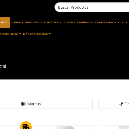
INICIO
HOGAR
PERFUMES Y COSMÉTICA
CUIDADO E HIGIENE
PARAFARMACIA
AUT
TECNOLOGÍA
MÁS CATEGORÍAS
ial
Marcas
Or