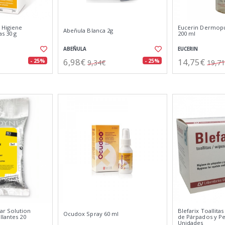
 Higiene
Eucerin Dermopu
Abeñula Blanca 2g
s 30 g
200 ml
ABEÑULA
EUCERIN
6,98€
14,75€
- 25%
- 25%
9,34€
19,7
ar Solution
Blefarix Toallitas
Ocudox Spray 60 ml
llantes 20
de Párpados y Pe
Unidades