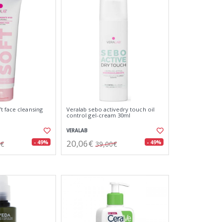
t face cleansing
Veralab sebo activedry touch oil
control gel-cream 30ml
VERALAB
20,06€
- 49%
- 49%
0€
39,00€