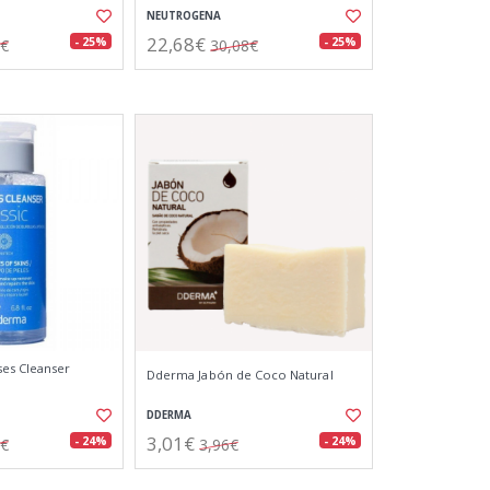
NEUTROGENA
22,68€
- 25%
- 25%
2€
30,08€
es Cleanser
Dderma Jabón de Coco Natural
DDERMA
3,01€
- 24%
- 24%
7€
3,96€