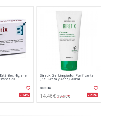
 Estériles Higiene
Biretix Gel Limpiador Purificante
stañas 20
(Piel Grasa y Acné) 200ml
BIRETIX
14,46€
- 24%
- 23%
18,90€