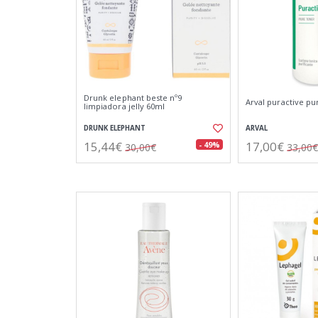
Drunk elephant beste nº9
Arval puractive pu
limpiadora jelly 60ml
DRUNK ELEPHANT
ARVAL
15,44€
17,00€
- 49%
30,00€
33,00€