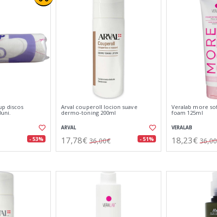
p discos
Arval couperoll locion suave
Veralab more sof
uni.
dermo-toning 200ml
foam 125ml
ARVAL
VERALAB
17,78€
18,23€
- 53%
- 51%
36,00€
36,0