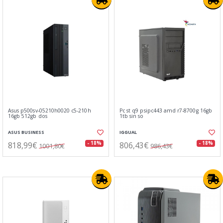
Asus p500sv-05210h0020 c5-210h
Pc st q9 psipc443 amd r7-8700g 16gb
16gb 512gb dos
1tb sin so
ASUS BUSINESS
IGGUAL
818,99€
806,43€
- 18%
- 18%
1001,80€
986,43€