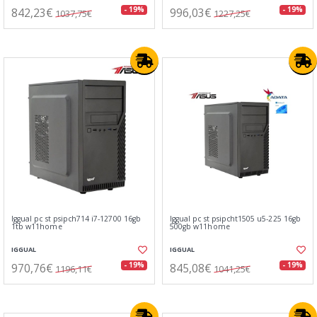
842,23€
996,03€
- 19%
- 19%
1037,75€
1227,25€
Iggual pc st psipch714 i7-12700 16gb
Iggual pc st psipcht1505 u5-225 16gb
1tb w11home
500gb w11home
IGGUAL
IGGUAL
970,76€
845,08€
- 19%
- 19%
1196,11€
1041,25€