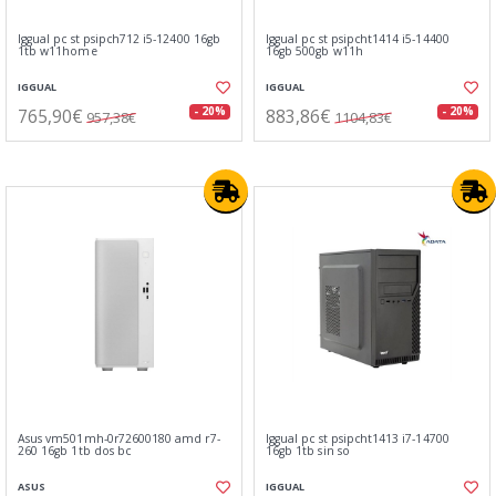
Iggual pc st psipch712 i5-12400 16gb
Iggual pc st psipcht1414 i5-14400
1tb w11home
16gb 500gb w11h
IGGUAL
IGGUAL
765,90€
883,86€
- 20%
- 20%
957,38€
1104,83€
Asus vm501mh-0r72600180 amd r7-
Iggual pc st psipcht1413 i7-14700
260 16gb 1tb dos bc
16gb 1tb sin so
ASUS
IGGUAL