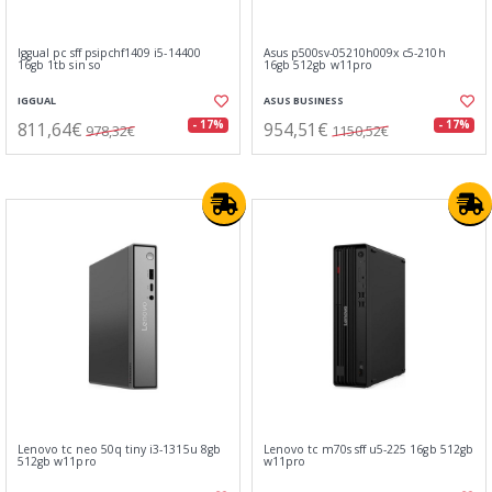
Iggual pc sff psipchf1409 i5-14400
Asus p500sv-05210h009x c5-210h
16gb 1tb sin so
16gb 512gb w11pro
IGGUAL
ASUS BUSINESS
811,64€
954,51€
- 17%
- 17%
978,32€
1150,52€
Lenovo tc neo 50q tiny i3-1315u 8gb
Lenovo tc m70s sff u5-225 16gb 512gb
512gb w11pro
w11pro