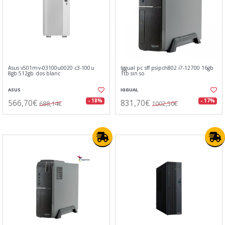
Asus v501mv-03100u0020 c3-100u
Iggual pc sff psipch802 i7-12700 16gb
8gb 512gb dos blanc
1tb sin so
ASUS
IGGUAL
566,70€
831,70€
- 18%
- 17%
688,14€
1002,50€