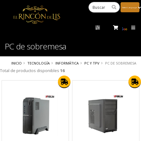
Powered
by
Tra
PC de sobremesa
INICIO
TECNOLOGÍA
INFORMÁTICA
PC Y TPV
PC DE SOBREMESA
Total de productos disponibles
16