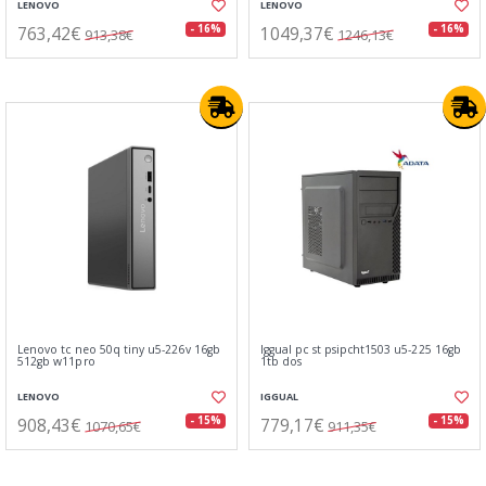
LENOVO
LENOVO
763,42€
1049,37€
- 16%
- 16%
913,38€
1246,13€
Lenovo tc neo 50q tiny u5-226v 16gb
Iggual pc st psipcht1503 u5-225 16gb
512gb w11pro
1tb dos
LENOVO
IGGUAL
908,43€
779,17€
- 15%
- 15%
1070,65€
911,35€