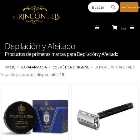
Powered
by
Tra
Depilación y Afeitado
Productos de primeras marcas para Depilación y Afeitado
INICIO
PARAFARMACIA
COSMÉTICA E HIGIENE
DEPILACIÓN Y AFEITADO
Total de productos disponibles
19