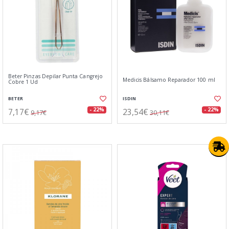
Beter Pinzas Depilar Punta Cangrejo
Medicis Bálsamo Reparador 100 ml
Cobre 1 Ud
BETER
ISDIN
7,17€
23,54€
- 22%
- 22%
9,17€
30,11€