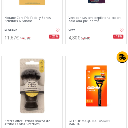
Klorane Cera Fría Facial y Zonas
Veet bandas cera depilatoria expert
Sensibles 6 Bandas
para cara piel normal
KLORANE
VEET
11,67€
4,80€
- 20%
- 19%
14,59€
5,94€
Beter Coffee O'clock Brocha de
GILLETTE MAQUINA FUSION5
Afeitar Cerdas Sintéticas
MANUAL