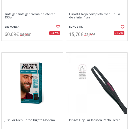
Trafalgar trafalgar crema de afeitar
Eurostil hoja completa maquinilla
190gr
de afeitar 1un
SIN MARCA
EUROSTIL
60,69€
15,76€
- 37%
- 32%
96,00€
23,20€
Just For Men Barba Bigote Moreno
Pinzas Depilar Dorada Recta Beter