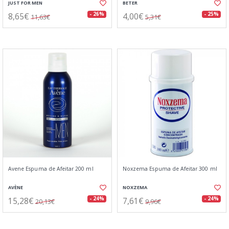
JUST FOR MEN
BETER
8,65€
4,00€
- 26%
- 25%
11,63€
5,31€
Avene Espuma de Afeitar 200 ml
Noxzema Espuma de Afeitar 300 ml
AVÈNE
NOXZEMA
15,28€
7,61€
- 24%
- 24%
20,13€
9,96€