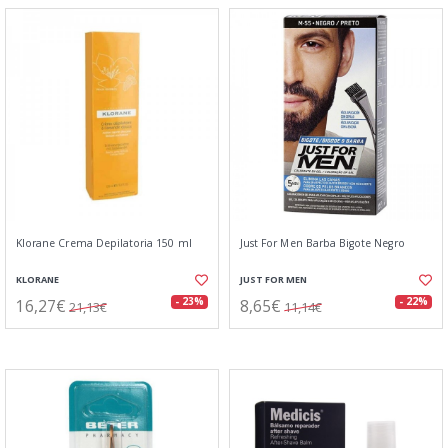
Klorane Crema Depilatoria 150 ml
Just For Men Barba Bigote Negro
KLORANE
JUST FOR MEN
16,27€
8,65€
- 23%
- 22%
21,13€
11,14€