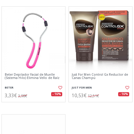
Beter Depilador Facial de Muelle
Just For Men Control Gx Reductor de
(Sistema Hilo) Elimina Vello de Raíz
Canas Champú
BETER
JUST FOR MEN
3,33€
10,53€
- 16%
- 16%
3,98€
12,51€