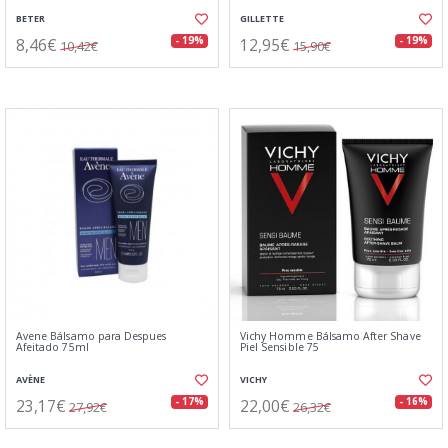
BETER
GILLETTE
8,46€
12,95€
- 19%
- 19%
10,42€
15,90€
Avene Bálsamo para Despues
Vichy Homme Bálsamo After Shave
Afeitado 75ml
Piel Sensible 75
AVÈNE
VICHY
23,17€
22,00€
- 17%
- 16%
27,92€
26,32€