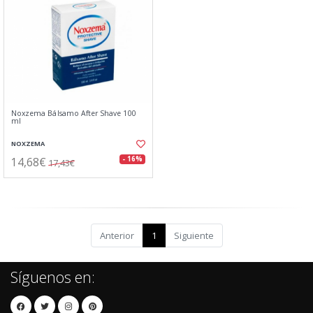
Noxzema Bálsamo After Shave 100
ml
NOXZEMA
14,68€
- 16%
17,43€
Anterior
1
Siguiente
Síguenos en: