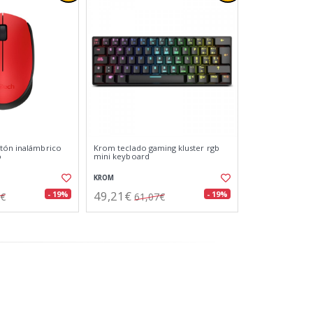
tón inalámbrico
Krom teclado gaming kluster rgb
o
mini keyboard
KROM
49,21€
- 19%
- 19%
1€
61,07€