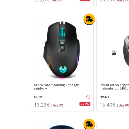
Krom raton gaming keos rgb
Ewent raton ergo
rainbow
inalambrico 2400d
KROM
EWENT
13,23€
15,40€
- 20%
16,53€
19,24€