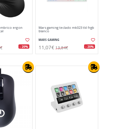
lámbrico ergon
Mars gaming teclado mk023 tkl frgb
cal
blanco
MARS GAMING
11,07€
- 20%
- 20%
4€
13,84€