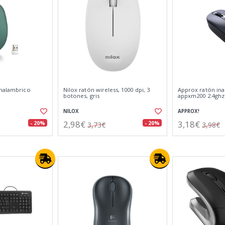
inalambrico
Nilox ratón wireless, 1000 dpi, 3
Approx ratón in
botones, gris
appxm200 2.4ghz
NILOX
APPROX!
2,98€
3,18€
- 20%
- 20%
3,73€
3,98€