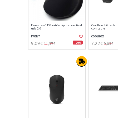
Ewent ew3157 ratón óptico vertical
Coolbox kit teclad
usb 2.0
con cable
EWENT
COOLBOX
9,09€
7,22€
- 20%
11,37€
9,03€