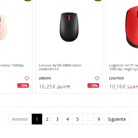
ireless 1600dpi
Lenovo 4y50r20864 ratón
Logitech m171 ra
inalámbrico
1000 dpi neg/roj
LENOVO
LOGITECH
16,25€
10,16€
- 19%
- 19%
20,17€
12,6
Anterior
1
2
3
4
5
…
9
Siguiente