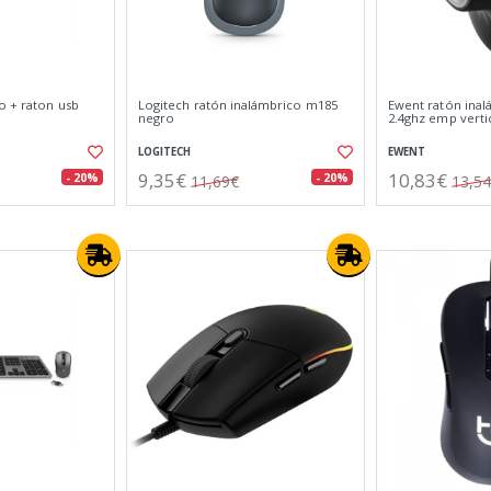
o + raton usb
Logitech ratón inalámbrico m185
Ewent ratón ina
negro
2.4ghz emp verti
LOGITECH
EWENT
9,35€
10,83€
- 20%
- 20%
11,69€
13,5