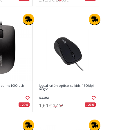
tico mc1000 usb
Iggual ratón óptico xs-kids-1600dpi
negro
IGGUAL
1,61€
- 20%
- 20%
2,00€