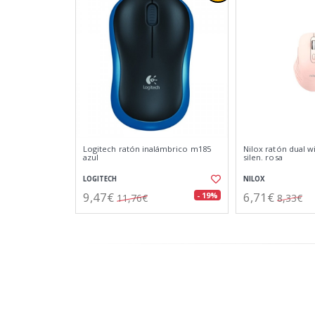
Logitech ratón inalámbrico m185
Nilox ratón dual w
azul
silen. rosa
LOGITECH
NILOX
9,47€
6,71€
- 19%
11,76€
8,33€