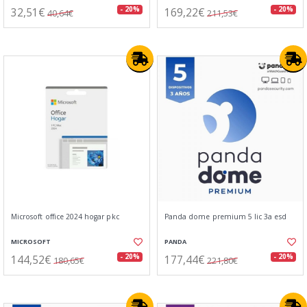
32,51€
169,22€
- 20%
- 20%
40,64€
211,53€
Microsoft office 2024 hogar pkc
Panda dome premium 5 lic 3a esd
MICROSOFT
PANDA
144,52€
177,44€
- 20%
- 20%
180,65€
221,80€