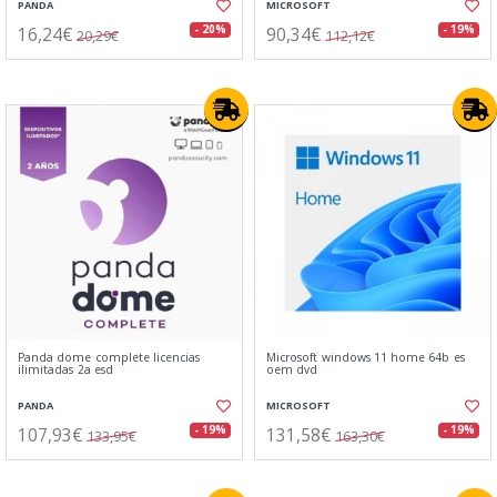
PANDA
MICROSOFT
16,24€
90,34€
- 20%
- 19%
20,29€
112,12€
Panda dome complete licencias
Microsoft windows 11 home 64b es
ilimitadas 2a esd
oem dvd
PANDA
MICROSOFT
107,93€
131,58€
- 19%
- 19%
133,95€
163,30€