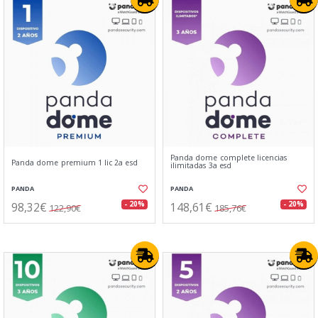
Panda dome complete licencias
Panda dome premium 1 lic 2a esd
ilimitadas 3a esd
PANDA
PANDA
98,32€
148,61€
- 20%
- 20%
122,90€
185,76€