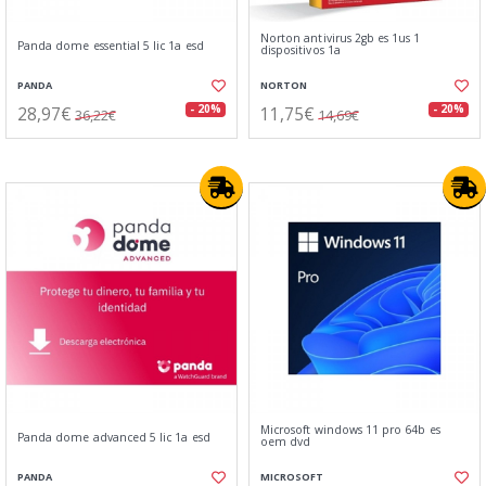
Norton antivirus 2gb es 1us 1
Panda dome essential 5 lic 1a esd
dispositivos 1a
PANDA
NORTON
28,97€
11,75€
- 20%
- 20%
36,22€
14,69€
Microsoft windows 11 pro 64b es
Panda dome advanced 5 lic 1a esd
oem dvd
PANDA
MICROSOFT