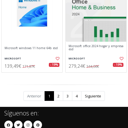
Microsoft office 2024 hogar y empresa
Microsoft windows 11 home 64b esd
esd
MICROSOFT
MICROSOFT
139,49€
279,24€
- 19%
- 19%
171,87€
344,06€
Anterior
1
2
3
4
Siguiente
Síguenos en: