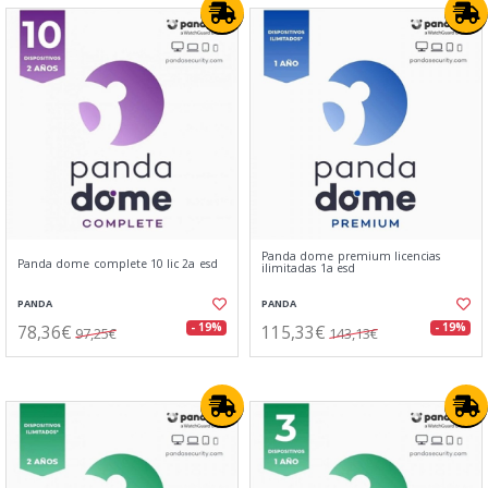
Panda dome premium licencias
Panda dome complete 10 lic 2a esd
ilimitadas 1a esd
PANDA
PANDA
78,36€
115,33€
- 19%
- 19%
97,25€
143,13€