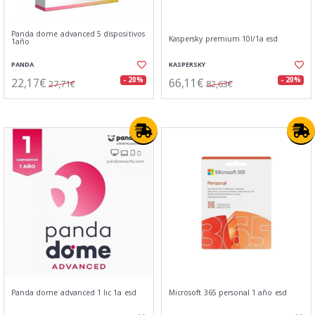
Panda dome advanced 5 dispositivos
Kaspersky premium 10l/1a esd
1año
PANDA
KASPERSKY
22,17€
66,11€
- 20%
- 20%
27,71€
82,63€
Panda dome advanced 1 lic 1a esd
Microsoft 365 personal 1 año esd