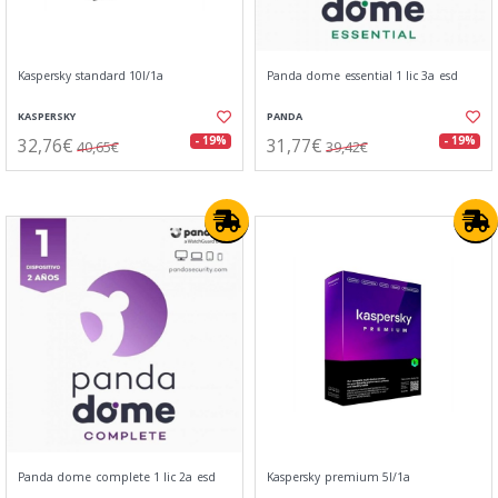
Kaspersky standard 10l/1a
Panda dome essential 1 lic 3a esd
KASPERSKY
PANDA
32,76€
31,77€
- 19%
- 19%
40,65€
39,42€
Panda dome complete 1 lic 2a esd
Kaspersky premium 5l/1a