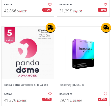
PANDA
KASPERSKY
42,86€
31,29€
- 19%
- 19%
52,82€
38,56€
Panda dome advanced 5 lic 2a esd
Kaspersky plus 5l/1a
PANDA
KASPERSKY
41,37€
29,11€
- 19%
- 19%
50,98€
35,87€