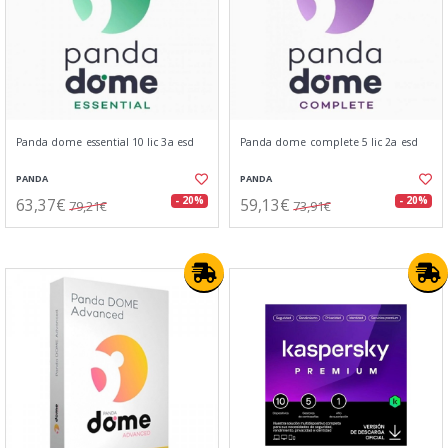
Panda dome essential 10 lic 3a esd
Panda dome complete 5 lic 2a esd
PANDA
PANDA
63,37€
59,13€
- 20%
- 20%
79,21€
73,91€