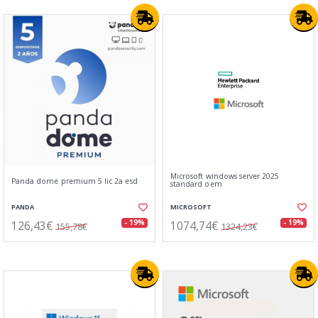
Microsoft windows server 2025
Panda dome premium 5 lic 2a esd
standard oem
PANDA
MICROSOFT
126,43€
1074,74€
- 19%
- 19%
155,78€
1324,23€