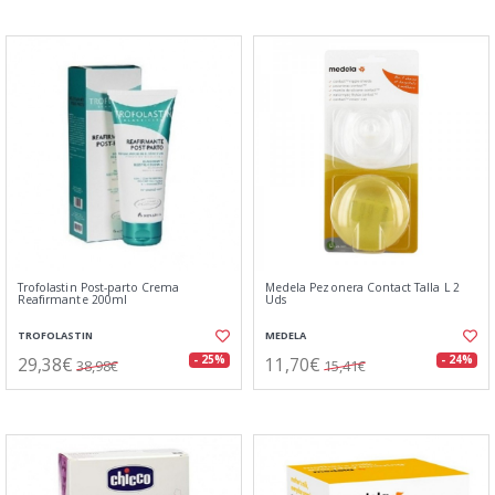
Trofolastin Post-parto Crema
Medela Pezonera Contact Talla L 2
Reafirmante 200ml
Uds
TROFOLASTIN
MEDELA
29,38€
11,70€
- 25%
- 24%
38,98€
15,41€