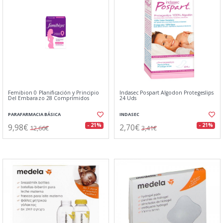
Femibion 0 Planificación y Principio
Indasec Pospart Algodon Protegeslips
Del Embarazo 28 Comprimidos
24 Uds
PARAFARMACIA BÁSICA
INDASEC
9,98€
2,70€
- 21%
- 21%
12,66€
3,41€