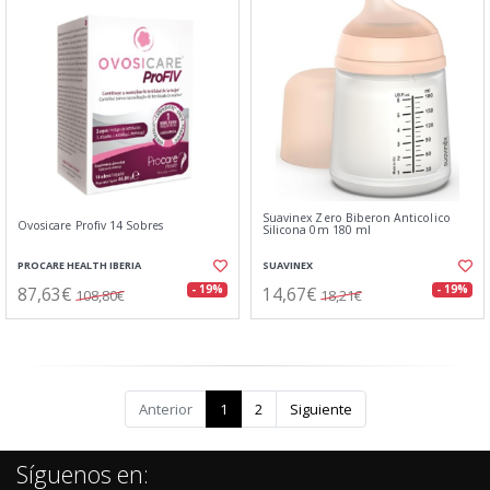
Suavinex Zero Biberon Anticolico
Ovosicare Profiv 14 Sobres
Silicona 0m 180 ml
PROCARE HEALTH IBERIA
SUAVINEX
87,63€
14,67€
- 19%
- 19%
108,80€
18,21€
Anterior
1
2
Siguiente
Síguenos en: