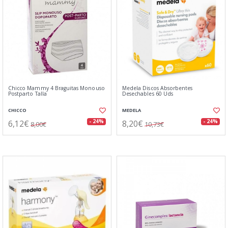
Chicco Mammy 4 Braguitas Monouso
Medela Discos Absorbentes
Postparto Talla
Desechables 60 Uds
CHICCO
MEDELA
6,12€
8,20€
- 24%
- 24%
8,00€
10,73€