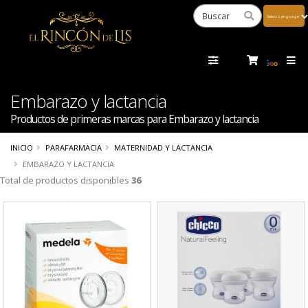
Powered
by
Tra
Embarazo y lactancia
Productos de primeras marcas para Embarazo y lactancia
INICIO
PARAFARMACIA
MATERNIDAD Y LACTANCIA
EMBARAZO Y LACTANCIA
Total de productos disponibles
36