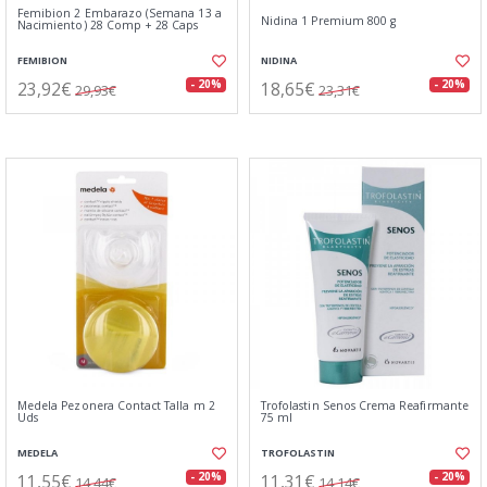
Femibion 2 Embarazo (Semana 13 a
Nidina 1 Premium 800 g
Nacimiento) 28 Comp + 28 Caps
FEMIBION
NIDINA
23,92€
18,65€
- 20%
- 20%
29,93€
23,31€
Medela Pezonera Contact Talla m 2
Trofolastin Senos Crema Reafirmante
Uds
75 ml
MEDELA
TROFOLASTIN
11,55€
11,31€
- 20%
- 20%
14,44€
14,14€