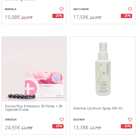
MEDELA
GESTAGYN
15,08€
17,59€
- 25%
- 25%
20,01€
23,35€
Donna Plus Embarazo 30 Perlas + 30
Aderma Cytelium Spray 100 ml
Capsulas Duras
ORDESA
DUCRAY
24,93€
13,38€
- 25%
- 25%
33,08€
17,75€