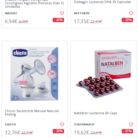
Gestagyn Lactancia DHA 30 Capsulas
Tocológicas Algodón Primeros Días 12
Unidades
INDASEC
GESTAGYN
6,94€
17,35€
- 23%
- 23%
9,02€
22,53€
Chicco Sacaleches Manual Natural
Natalben Lactancia 60 Caps
Feeling
CHICCO
ITALFARMACO
32,76€
19,62€
- 23%
- 21%
42,52€
24,91€