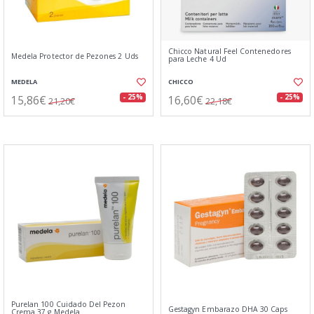
Chicco Natural Feel Contenedores
Medela Protector de Pezones 2 Uds
para Leche 4 Ud
MEDELA
CHICCO
15,86€
16,60€
- 25%
- 25%
21,20€
22,18€
Purelan 100 Cuidado Del Pezon
Gestagyn Embarazo DHA 30 Caps
Crema 37 g Medela