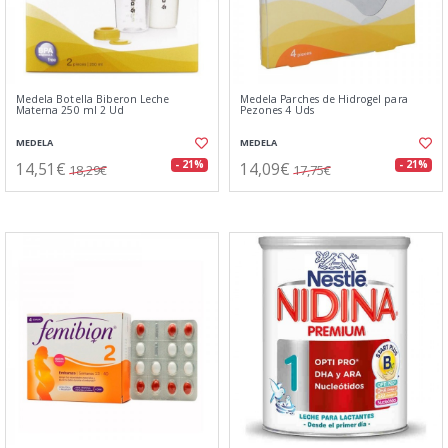
Medela Botella Biberon Leche
Medela Parches de Hidrogel para
Materna 250 ml 2 Ud
Pezones 4 Uds
MEDELA
MEDELA
14,51€
14,09€
- 21%
- 21%
18,29€
17,75€