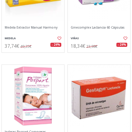
Medela Extractor Manual Harmony
Ginecomplex Lactancia 60 Cápsulas
MEDELA
VIÑAS
37,74€
18,34€
- 24%
- 24%
49,35€
23,98€
Indasec Pospart Compresas