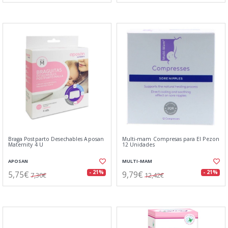
Braga Postparto Desechables Aposan
Multi-mam Compresas para El Pezon
Maternity 4 U
12 Unidades
APOSAN
MULTI-MAM
5,75€
9,79€
- 21%
- 21%
7,30€
12,42€