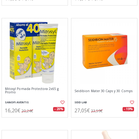
Mitosyl Pomada Protectora 2x65 g
Seidibion Mater 30 Caps y 30 Comps
Promo
SANOFI AVENTIS
SEID LAB
16,20€
27,05€
- 20%
- 19%
20,24€
33,59€