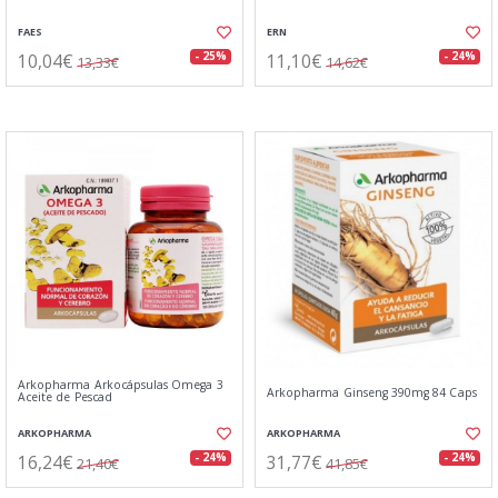
FAES
ERN
10,04€
11,10€
- 25%
- 24%
13,33€
14,62€
Arkopharma Arkocápsulas Omega 3
Arkopharma Ginseng 390mg 84 Caps
Aceite de Pescad
ARKOPHARMA
ARKOPHARMA
16,24€
31,77€
- 24%
- 24%
21,40€
41,85€