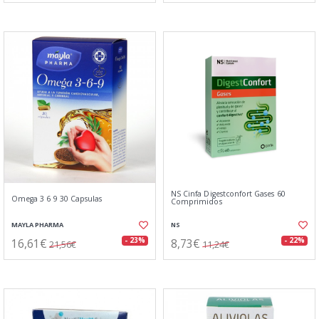
NS Cinfa Digestconfort Gases 60
Omega 3 6 9 30 Capsulas
Comprimidos
MAYLA PHARMA
NS
16,61€
8,73€
- 23%
- 22%
21,56€
11,24€