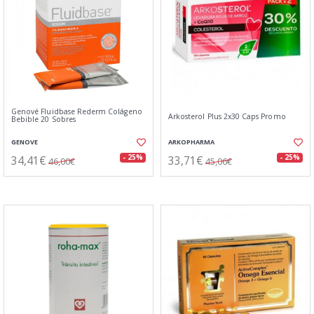
Genové Fluidbase Rederm Colágeno
Arkosterol Plus 2x30 Caps Promo
Bebible 20 Sobres
GENOVE
ARKOPHARMA
34,41€
33,71€
- 25%
- 25%
46,00€
45,06€