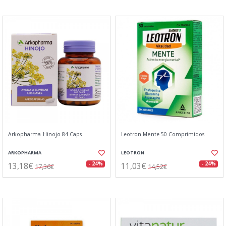
Arkopharma Hinojo 84 Caps
Leotron Mente 50 Comprimidos
ARKOPHARMA
LEOTRON
13,18€
11,03€
- 24%
- 24%
17,36€
14,52€