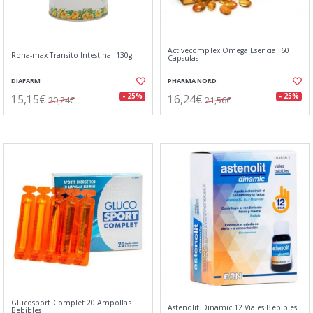
Activecomplex Omega Esencial 60
Roha-max Transito Intestinal 130g
Capsulas
DIAFARM
PHARMA NORD
15,15€
16,24€
- 25%
- 25%
20,24€
21,56€
Glucosport Complet 20 Ampollas
Astenolit Dinamic 12 Viales Bebibles
Bebibles