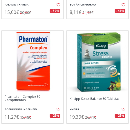
PALADIN PHARMA
BOTÁNICA PHARMA
15,00€
8,11€
- 50%
- 45%
30,00€
14,73€
Pharmaton Complex 30
Kneipp Stress Balance 30 Tabletas
Comprimidos
BOEHRINGER INGELHEIM
KNEIPP
11,27€
19,39€
- 26%
- 26%
15,18€
26,11€