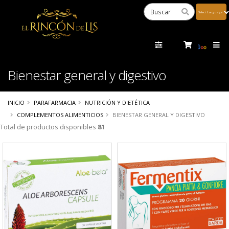
Powered
by
Tra
Bienestar general y digestivo
INICIO
PARAFARMACIA
NUTRICIÓN Y DIETÉTICA
COMPLEMENTOS ALIMENTICIOS
BIENESTAR GENERAL Y DIGESTIVO
Total de productos disponibles
81