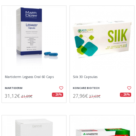
Martiderm Legvass Oral 60 Caps
Siik 30 Capsulas
MARTIDERM
KONCARE BIOTECH
31,12€
27,96€
- 26%
- 26%
41,89€
37,63€