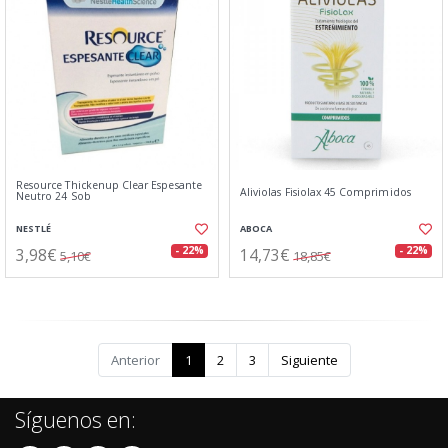
Resource Thickenup Clear Espesante
Aliviolas Fisiolax 45 Comprimidos
Neutro 24 Sob
NESTLÉ
ABOCA
3,98€
14,73€
- 22%
- 22%
5,10€
18,85€
Anterior
1
2
3
Siguiente
Síguenos en: