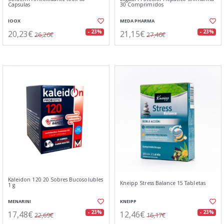
Capsulas
30 Comprimidos
IOOX
MEDA PHARMA
20,23€
21,15€
- 23%
- 23%
26,26€
27,46€
Kaleidon 120 20 Sobres Bucosolubles
Kneipp Stress Balance 15 Tabletas
1 g
MENARINI
KNEIPP
17,48€
12,46€
- 23%
- 23%
22,69€
16,17€