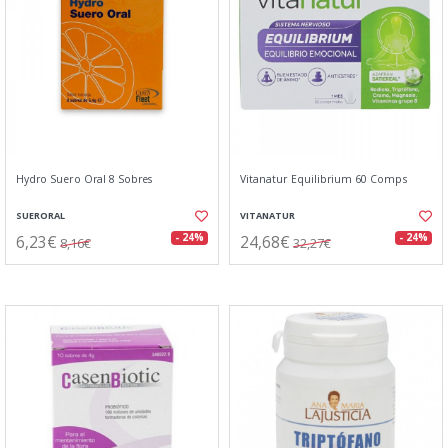
Hydro Suero Oral 8 Sobres
Vitanatur Equilibrium 60 Comps
SUERORAL
VITANATUR
6,23€
24,68€
- 24%
- 24%
8,16€
32,27€