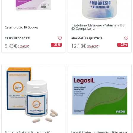
Triptofano Magnesio y Vitamina B6
Casenbiotic 10 Sobres
60 Comps La Ju
CASEN RECORDATI
ANA MARÍA LAJUSTICIA
9,43€
12,18€
- 23%
- 23%
12,32€
15,82€
Solderm Antioxidante Ioox 60
Legasil Protector Hepático Silimarina