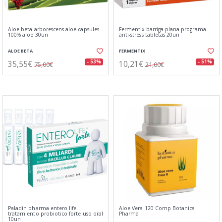
Aloe beta arborescens aloe capsules
Fermentix barriga plana programa
100% aloe 30un
anti-stress tabletas 20un
ALOE BETA
FERMENTIX
35,55€
10,21€
- 53%
- 51%
75,00€
21,00€
Paladin pharma entero life
Aloe Vera 120 Comp Botanica
tratamiento probiotico forte uso oral
Pharma
10un