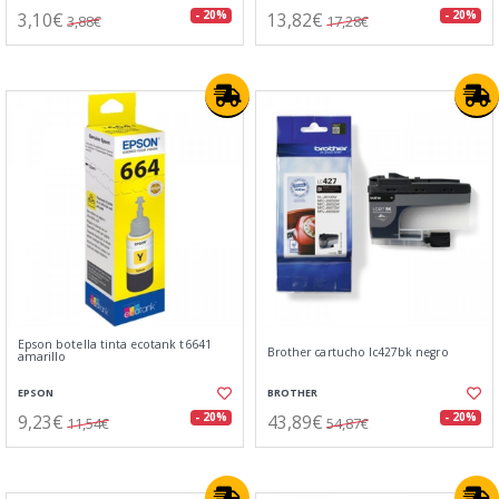
3,10€
13,82€
- 20%
- 20%
3,88€
17,28€
Epson botella tinta ecotank t6641
Brother cartucho lc427bk negro
amarillo
EPSON
BROTHER
9,23€
43,89€
- 20%
- 20%
11,54€
54,87€