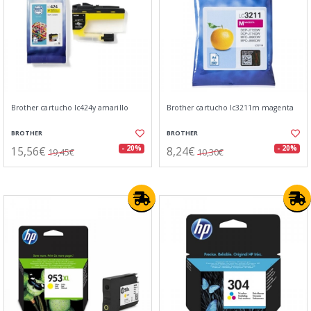
Brother cartucho lc424y amarillo
Brother cartucho lc3211m magenta
BROTHER
BROTHER
15,56€
8,24€
- 20%
- 20%
19,45€
10,30€