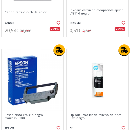
Inkoem cartucho compatible epson
Canon cartucho cl-546 color
t1811xl negro
CANON
INKOEM
20,94€
0,51€
- 21%
- 20%
26,60€
0,64€
Epson cinta erc-38b negro
Hp cartucho kit de relleno de tinta
tmu200/u300
32xl negro
EPSON
HP