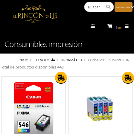
Powered
by
Tra
Consumibles impresión
INICIO
TECNOLOGÍA
INFORMÁTICA
CONSUMIBLES IMPRESIÓN
Total de productos disponibles
443