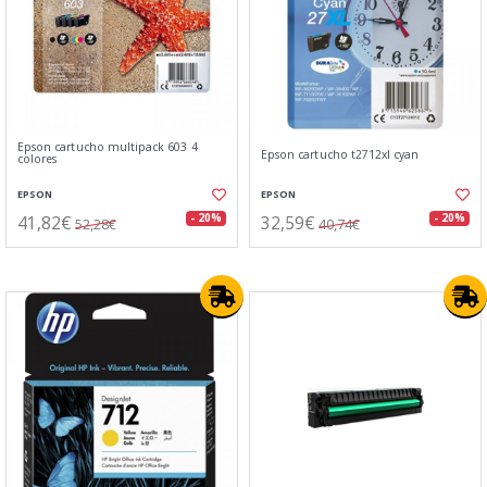
Epson cartucho multipack 603 4
Epson cartucho t2712xl cyan
colores
EPSON
EPSON
41,82€
32,59€
- 20%
- 20%
52,28€
40,74€