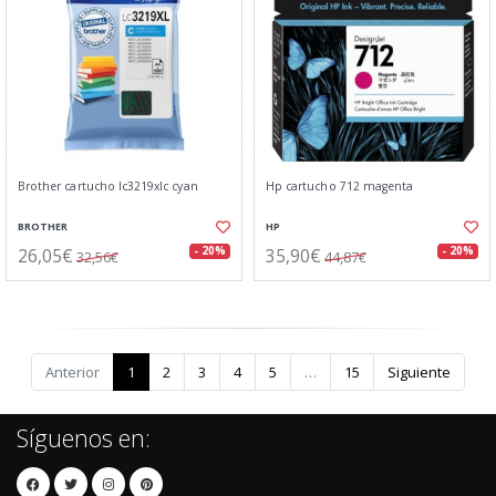
Brother cartucho lc3219xlc cyan
Hp cartucho 712 magenta
BROTHER
HP
26,05€
35,90€
- 20%
- 20%
32,56€
44,87€
Anterior
1
2
3
4
5
…
15
Siguiente
Síguenos en: