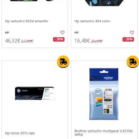
Hp cartucho 953xl amarillo
Hp cartucho 304 color
HP
HP
46,32€
16,48€
- 20%
- 20%
57,90€
20,60€
Brother cartucho multipack lc3219xl
Hp tóner 207x cian
valbp