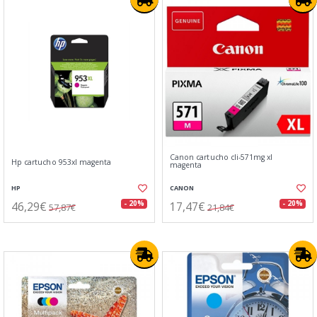
Canon cartucho cli-571mg xl
Hp cartucho 953xl magenta
magenta
HP
CANON
46,29€
17,47€
- 20%
- 20%
57,87€
21,84€