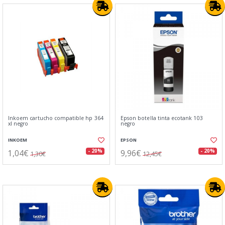
Inkoem cartucho compatible hp 364
Epson botella tinta ecotank 103
xl negro
negro
INKOEM
EPSON
1,04€
9,96€
- 20%
- 20%
1,30€
12,45€