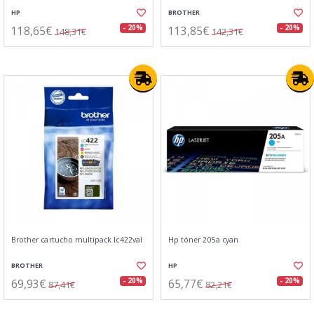
HP
BROTHER
118,65€
113,85€
- 20%
- 20%
148,31€
142,31€
Brother cartucho multipack lc422val
Hp tóner 205a cyan
BROTHER
HP
69,93€
65,77€
- 20%
- 20%
87,41€
82,21€