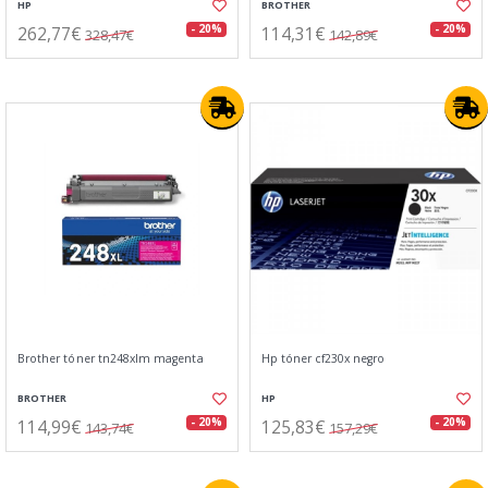
HP
BROTHER
262,77€
114,31€
- 20%
- 20%
328,47€
142,89€
Brother tóner tn248xlm magenta
Hp tóner cf230x negro
BROTHER
HP
114,99€
125,83€
- 20%
- 20%
143,74€
157,29€