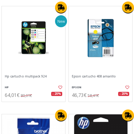
New
Hp cartucho multipack 924
Epson cartucho 408 amarillo
HP
EPSON
64,01€
46,73€
- 20%
- 20%
80,01€
58,41€