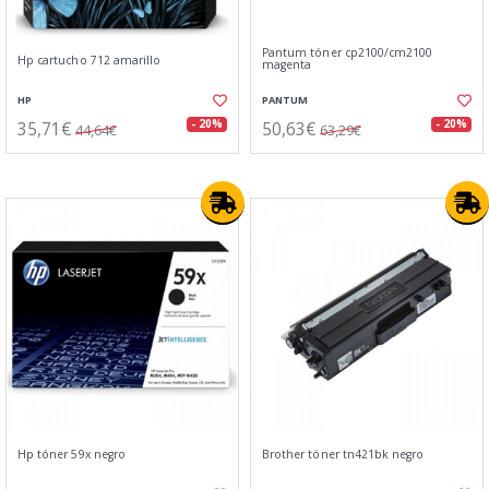
Pantum tóner cp2100/cm2100
Hp cartucho 712 amarillo
magenta
HP
PANTUM
35,71€
50,63€
- 20%
- 20%
44,64€
63,29€
Hp tóner 59x negro
Brother tóner tn421bk negro