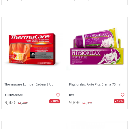
Thermacare Lumbar Cadera 2 Ud
Physiorelax Forte Plus Crema 75 ml
THERMACARE
DYR
9,42€
9,89€
- 18%
- 17%
11,44€
11,93€