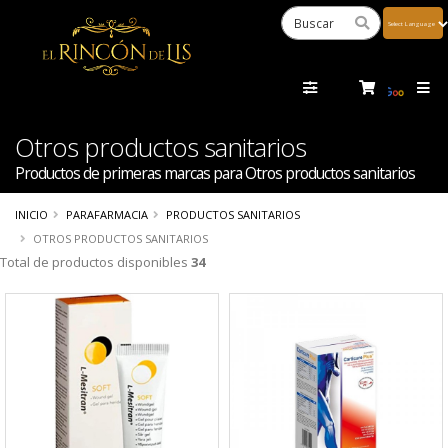
Powered
by
Tra
Otros productos sanitarios
Productos de primeras marcas para Otros productos sanitarios
INICIO
PARAFARMACIA
PRODUCTOS SANITARIOS
OTROS PRODUCTOS SANITARIOS
Total de productos disponibles
34