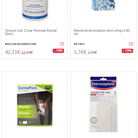
Tectum Gel Zona Perineal Rectal
Betres Ambientador Aire Limpio 85
50ml
ml
BEACON BIOMEDICINE
BETRES
42,33€
5,76€
- 19%
- 19%
52,56€
7,10€