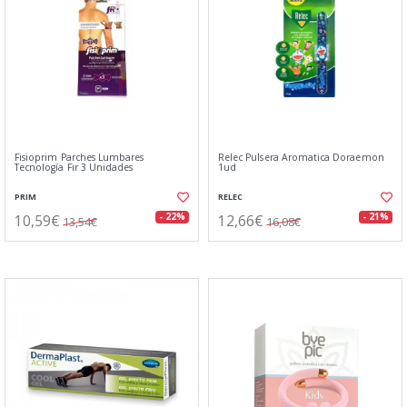
Fisioprim Parches Lumbares
Relec Pulsera Aromatica Doraemon
Tecnología Fir 3 Unidades
1ud
PRIM
RELEC
10,59€
12,66€
- 22%
- 21%
13,54€
16,08€