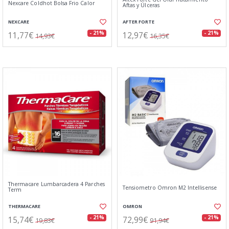
Nexcare Coldhot Bolsa Frio Calor
Aftas y Úlceras
NEXCARE
AFTER FORTE
11,77€
12,97€
- 21%
- 21%
14,93€
16,35€
Thermacare Lumbarcadera 4 Parches
Tensiometro Omron M2 Intellisense
Term
THERMACARE
OMRON
15,74€
72,99€
- 21%
- 21%
19,83€
91,94€