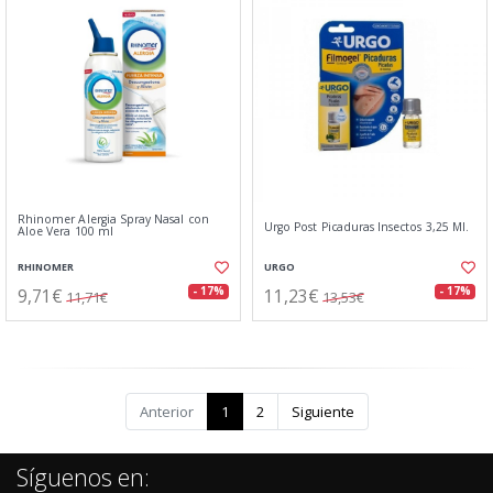
Rhinomer Alergia Spray Nasal con
Urgo Post Picaduras Insectos 3,25 Ml.
Aloe Vera 100 ml
RHINOMER
URGO
9,71€
11,23€
- 17%
- 17%
11,71€
13,53€
Anterior
1
2
Siguiente
Síguenos en: