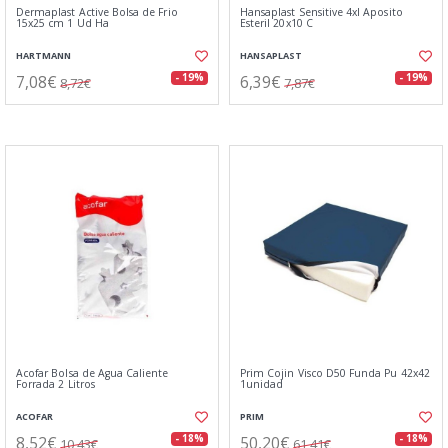
Dermaplast Active Bolsa de Frio
Hansaplast Sensitive 4xl Aposito
15x25 cm 1 Ud Ha
Esteril 20x10 C
HARTMANN
HANSAPLAST
7,08€
6,39€
- 19%
- 19%
8,72€
7,87€
Acofar Bolsa de Agua Caliente
Prim Cojin Visco D50 Funda Pu 42x42
Forrada 2 Litros
1unidad
ACOFAR
PRIM
8,52€
50,20€
- 18%
- 18%
10,43€
61,41€