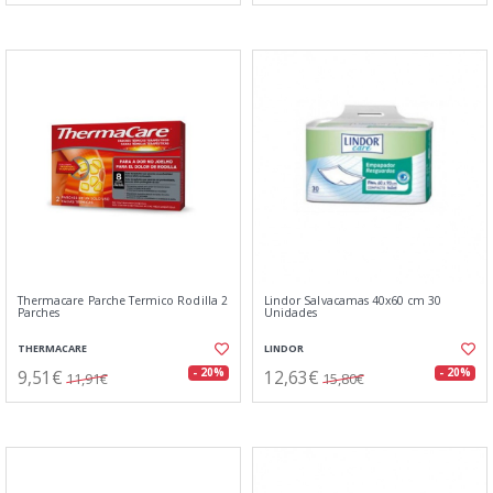
Thermacare Parche Termico Rodilla 2
Lindor Salvacamas 40x60 cm 30
Parches
Unidades
THERMACARE
LINDOR
9,51€
12,63€
- 20%
- 20%
11,91€
15,80€