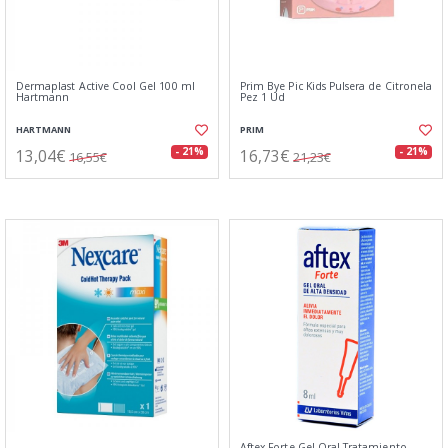
Dermaplast Active Cool Gel 100 ml
Prim Bye Pic Kids Pulsera de Citronela
Hartmann
Pez 1 Ud
HARTMANN
PRIM
13,04€
16,73€
- 21%
- 21%
16,55€
21,23€
Aftex Forte Gel Oral Tratamiento