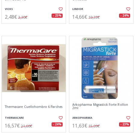
VICKS
LINDOR
2,48€
14,66€
- 25%
- 24%
3,30€
19,33€
Arkopharma Migrastick Forte Rollon
Thermacare Cuellohombro 6 Parches
2ml
THERMACARE
ARKOPHARMA
16,57€
11,63€
- 24%
- 23%
21,66€
15,09€