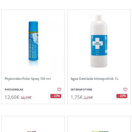
Physiorelax Polar Spray 150 ml
Agua Destilada Interapothek 1L
PHYSIORELAX
INTERAPOTHEK
12,60€
1,75€
- 22%
- 22%
16,23€
2,25€