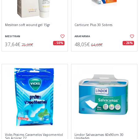
Mesitran soft wound gel 15gr
Carticure Plus 30 Sobres
MESITRAN
ARAFARMA
37,64€
48,05€
- 50%
- 26%
75,00€
64,68€
Vicks Praims Caramelos Vapomentol
Lindor Salvacamas 60x90cm 30
Sin Azúcar 72
Unidades