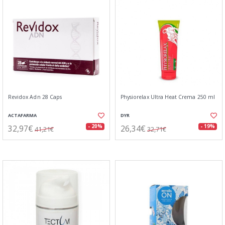
Revidox Adn 28 Caps
Physiorelax Ultra Heat Crema 250 ml
ACTAFARMA
DYR
32,97€
26,34€
- 20%
- 19%
41,21€
32,71€