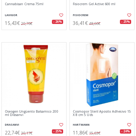
Cannabisan Crema 75ml
Fisiocrem Gel Active 600 ml
LAVIGOR
FISIOCREM
15,43€
36,41€
- 26%
- 25%
20,76€
48,66€
Oseogen Ungüento Balsamico 200
Cosmopor Steril Aposito Adhesivo 15
ml Drasanvi
X 8 cm 5 Uds
DRASANVI
HARTMANN
22,74€
11,86€
- 25%
- 24%
30,17€
15,63€