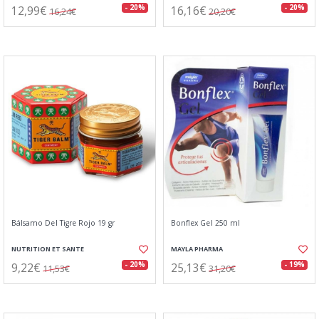
12,99€
16,16€
- 20%
- 20%
16,24€
20,20€
Bálsamo Del Tigre Rojo 19 gr
Bonflex Gel 250 ml
NUTRITION ET SANTE
MAYLA PHARMA
9,22€
25,13€
- 20%
- 19%
11,53€
31,20€