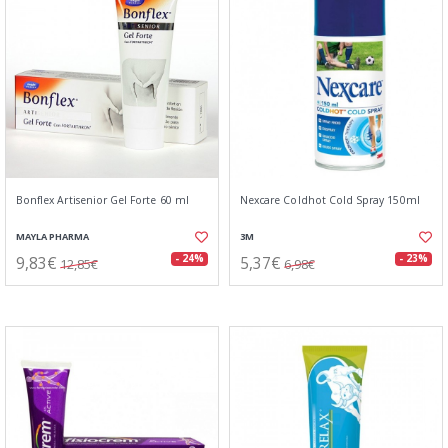
Bonflex Artisenior Gel Forte 60 ml
Nexcare Coldhot Cold Spray 150ml
MAYLA PHARMA
3M
9,83€
5,37€
- 24%
- 23%
12,85€
6,98€