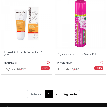
Aromalgic Articulaciones Roll On
Physiorelax Forte Plus Spray 150 ml
75ml
PRANAROM
PHYSIORELAX
15,92€
13,26€
- 19%
- 18%
19,62€
16,23€
Anterior
1
2
Siguiente