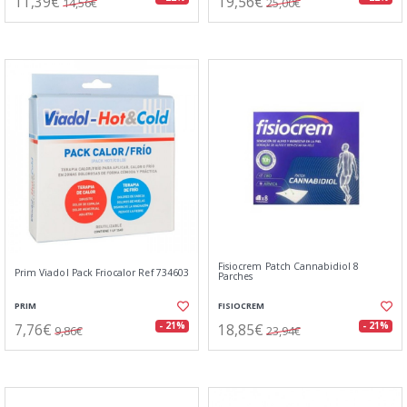
11,39€
19,56€
14,56€
25,00€
Fisiocrem Patch Cannabidiol 8
Prim Viadol Pack Friocalor Ref 734603
Parches
PRIM
FISIOCREM
7,76€
18,85€
- 21%
- 21%
9,86€
23,94€