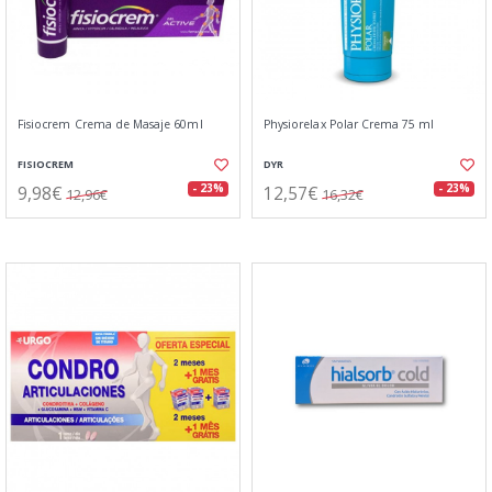
Fisiocrem Crema de Masaje 60ml
Physiorelax Polar Crema 75 ml
FISIOCREM
DYR
9,98€
12,57€
- 23%
- 23%
12,96€
16,32€