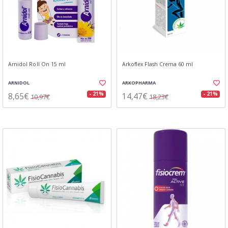
Arnidol Roll On 15 ml
Arkoflex Flash Crema 60 ml
ARNIDOL
ARKOPHARMA
8,65€
14,47€
- 21%
- 21%
10,97€
18,23€