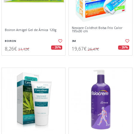
Nexcare Coldhot Bolsa Frio Calor
Boiron Arnigel Gel de Árnica 120g
195x30 cm
BOIRON
3M
8,26€
19,67€
- 26%
- 26%
11,12€
26,47€