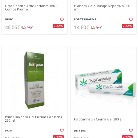
Urgo Condro Articulaciones 3x60
Hialsorb Cold Masaje Deportivo 100
Comps Promo
ml
URGO
FORTE PHARMA
46,06€
14,60€
- 22%
- 22%
59,35€
18,81€
Prim Fisioprim Gel Piernas Cansadas
Fisiocannabis Crema Gel 200 g
250ml
PRIM
DEITERS
- 22%
- 22%