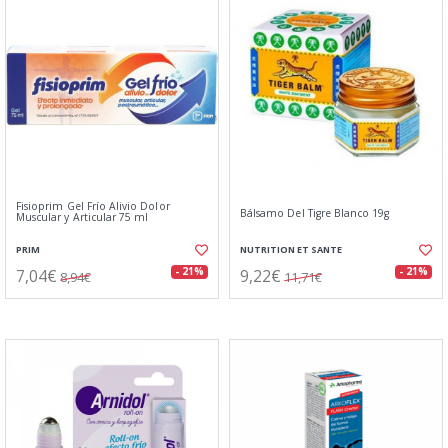
Fisioprim Gel Frío Alivio Dolor
Bálsamo Del Tigre Blanco 19g
Muscular y Articular 75 ml
PRIM
NUTRITION ET SANTE
7,04€
9,22€
- 21%
- 21%
8,94€
11,71€