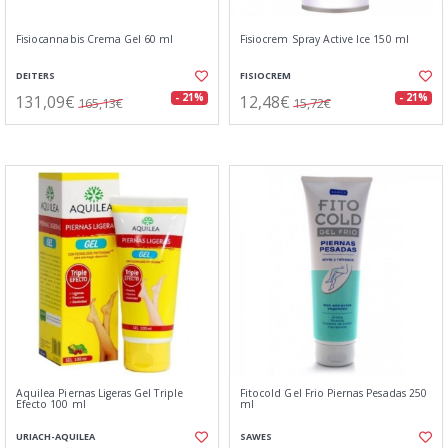
Fisiocannabis Crema Gel 60 ml
Fisiocrem Spray Active Ice 150 ml
DEITERS
FISIOCREM
131,09€
12,48€
- 21%
- 21%
165,13€
15,72€
Aquilea Piernas Ligeras Gel Triple
Fitocold Gel Frio Piernas Pesadas 250
Efecto 100 ml
ml
URIACH-AQUILEA
SAWES