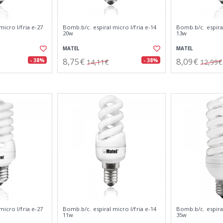
micro l/fria e-27
Bomb.b/c. espiral micro l/fria e-14
Bomb.b/c. espiral
20w
13w
MATEL
MATEL
8,75€
8,09€
- 38%
- 38%
14,11€
12,99€
micro l/fria e-27
Bomb.b/c. espiral micro l/fria e-14
Bomb.b/c. espiral
11w
35w