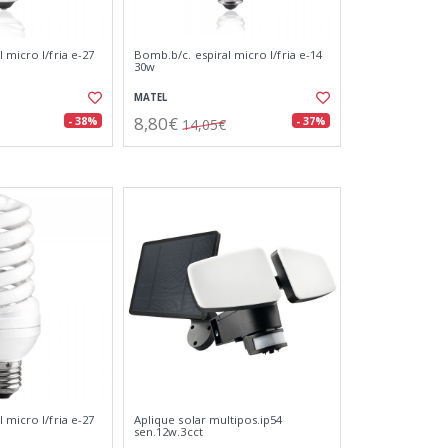
 micro l/fria e-27
Bomb.b/c. espiral micro l/fria e-14
30w
MATEL
8,80€
- 38%
- 37%
14,05€
 micro l/fria e-27
Aplique solar multipos.ip54
sen.12w.3cct