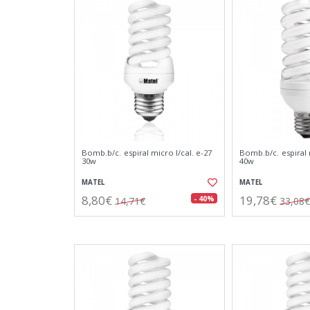
Bomb.b/c. espiral micro l/cal. e-27
Bomb.b/c. espiral 
30w
40w
MATEL
MATEL
8,80€
19,78€
- 40%
14,71€
33,08€