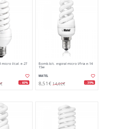
 micro l/cal. e-27
Bomb.b/c. espiral micro l/fria e-14
15w
MATEL
8,51€
- 40%
- 39%
8€
14,02€