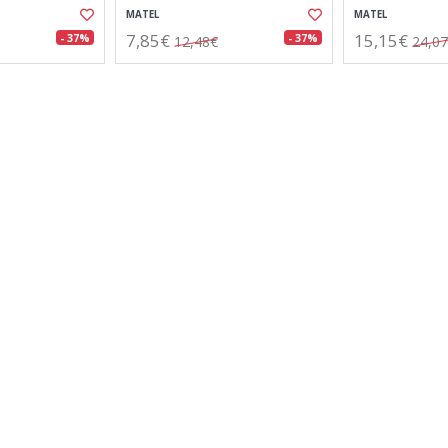
MATEL
MATEL
7,85€
15,15€
- 37%
- 37%
12,48€
24,0