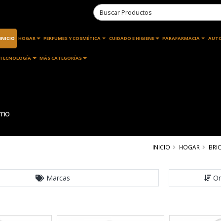
INICIO
HOGAR
PERFUMES Y COSMÉTICA
CUIDADO E HIGIENE
PARAFARMACIA
AUT
TECNOLOGÍA
MÁS CATEGORÍAS
umo
INICIO
HOGAR
BRI
Marcas
Or