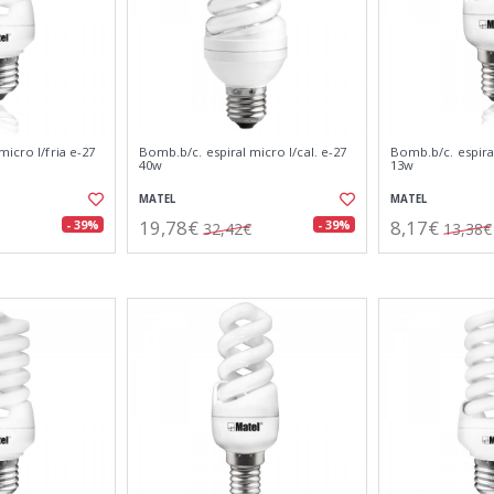
micro l/fria e-27
Bomb.b/c. espiral micro l/cal. e-27
Bomb.b/c. espiral
40w
13w
MATEL
MATEL
19,78€
8,17€
- 39%
- 39%
32,42€
13,38€