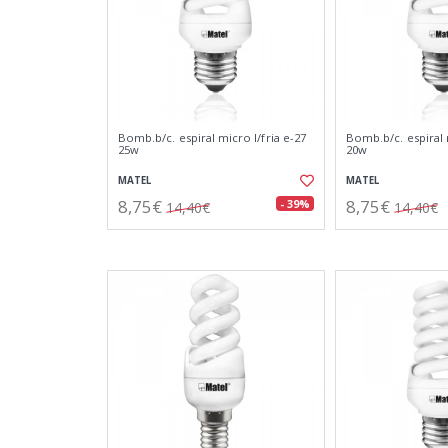
Bomb.b/c. espiral micro l/fria e-27
Bomb.b/c. espiral 
25w
20w
MATEL
MATEL
8,75€
8,75€
- 39%
14,40€
14,40€