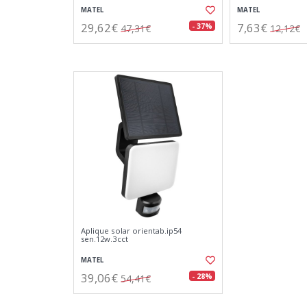
MATEL
MATEL
29,62€
7,63€
- 37%
47,31€
12,12€
Aplique solar orientab.ip54
sen.12w.3cct
MATEL
39,06€
- 28%
54,41€