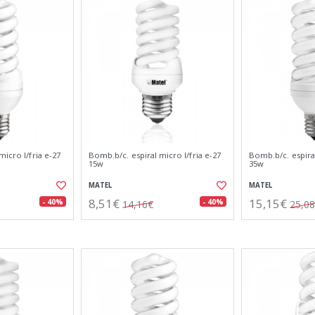
micro l/fria e-27
Bomb.b/c. espiral micro l/fria e-27
Bomb.b/c. espiral
15w
35w
MATEL
MATEL
8,51€
15,15€
- 40%
- 40%
14,16€
25,0