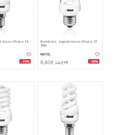
 micro l/fria e-14
Bomb.b/c. espiral micro l/fria e-27
30w
MATEL
8,80€
- 39%
- 38%
14,27€