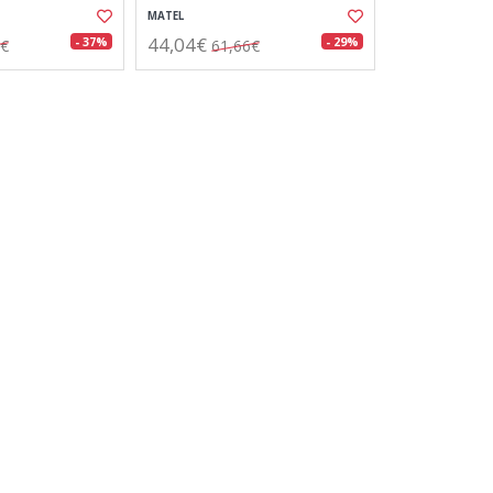
MATEL
44,04€
- 37%
- 29%
7€
61,66€