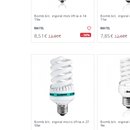
Bomb.b/c. espiral mini l/fria e-14
Bomb.b/c. espiral 
15w
11w
MATEL
MATEL
8,51€
7,85€
- 38%
13,80€
12,68€
Bomb.b/c. espiral micro l/fria e-27
Bomb.b/c. espiral 
50w
9w