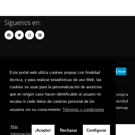
Síguenos en:
Este portal web utiliza cookies propias con finalidad
técnica, y para realizar estadísticas de uso Web, las
cookies se usan para la personalización de anuncios
que en ningún caso hacen identificable al usuario no
Contacto
Aviso Legal
Condiciones de compra
Política de envíos
Política de devolución
Política de Privacidad
recaba ni cede datos de carácter personal de los
Política de Cookies
Sitemap
usuarios sin su conocimiento
Términos y condiciones
© 2026 - Todos los derechos reservados.
Más
¡Acepto!
Rechazar
Configurar
Información