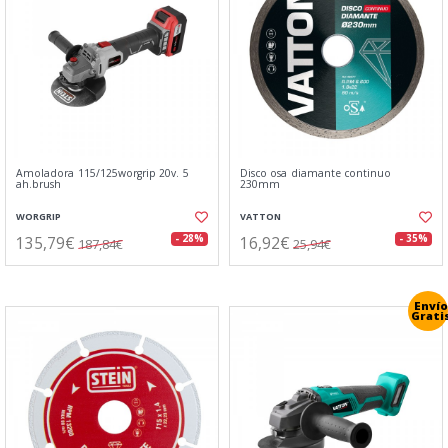
Amoladora 115/125worgrip 20v. 5
Disco osa diamante continuo
ah.brush
230mm
WORGRIP
VATTON
135,79€
16,92€
- 28%
- 35%
187,84€
25,94€
Envío
Grati