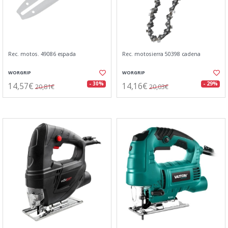
Rec. motos. 49086 espada
Rec. motosierra 50398 cadena
WORGRIP
WORGRIP
14,57€
14,16€
- 30%
- 29%
20,81€
20,03€