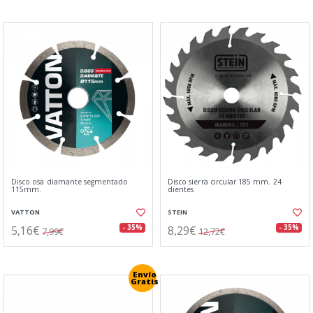
Disco osa diamante segmentado
Disco sierra circular 185 mm. 24
115mm.
dientes
VATTON
STEIN
5,16€
8,29€
- 35%
- 35%
7,99€
12,72€
Envío
Gratis