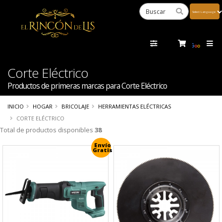
Powered
by
Tra
Corte Eléctrico
Productos de primeras marcas para Corte Eléctrico
INICIO
HOGAR
BRICOLAJE
HERRAMIENTAS ELÉCTRICAS
CORTE ELÉCTRICO
Total de productos disponibles
38
Envío
Gratis