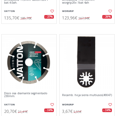
bat.4.0ah.
worgrip20v.1bat 4ah
VATTON
WORGRIP
135,70€
123,96€
- 27%
- 26%
185,76€
167,94€
Disco osa diamante segmentado
Recamb. hoja sierra multiusos(49047)
230mm.
VATTON
WORGRIP
20,70€
3,67€
- 34%
- 34%
31,41€
5,55€