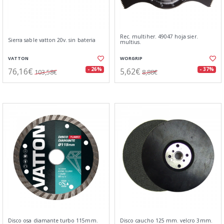
Rec. multiher. 49047 hoja sier.
Sierra sable vatton 20v. sin bateria
multius.
VATTON
WORGRIP
76,16€
5,62€
- 26%
- 37%
103,58€
8,88€
Disco osa diamante turbo 115mm.
Disco caucho 125 mm. velcro 3mm.