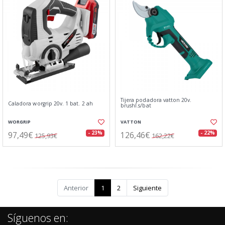
Tijera podadora vatton 20v.
Caladora worgrip 20v. 1 bat. 2 ah
brushl.s/bat
WORGRIP
VATTON
97,49€
126,46€
- 23%
- 22%
125,93€
162,22€
Anterior
1
2
Siguiente
Síguenos en: