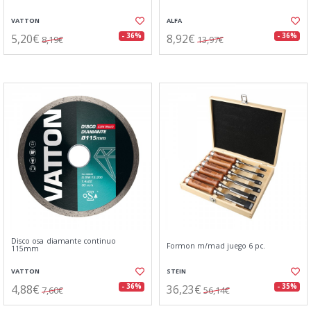
VATTON
ALFA
5,20€
8,92€
- 36%
- 36%
8,19€
13,97€
Disco osa diamante continuo
Formon m/mad juego 6 pc.
115mm
VATTON
STEIN
4,88€
36,23€
- 36%
- 35%
7,60€
56,14€