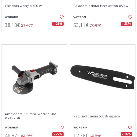
Caladora worgrip 400 w.
Caladora orbital laser vatton 850 w.
WORGRIP
VATTON
38,10€
53,11€
- 28%
- 28%
53,07€
73,97€
Amoladora 115mm. worgrip 20v
Rec. motosierra 50398 espada
s/bat brush
WORGRIP
WORGRIP
46,87€
12,38€
- 27%
- 26%
63,95€
16,81€