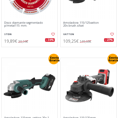
Disco diamante segmentado
Amoladora 115/125vatton
p/metal115 mm.
20v.brush.s/bat
STEIN
VATTON
19,89€
109,25€
- 34%
- 27%
30,34€
149,66€
Envío
Envío
Gratis
Grati
Amoladora 115mm. vatton 20v.1
Amoladora 115/125mm.