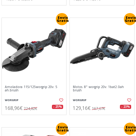
Envío
Envío
Gratis
Grati
Amoladora 115/125worgrip 20v. 5
Motos. 8" worgrip 20v. 1bat2.0ah
ah.brush
brush
WORGRIP
WORGRIP
168,96€
129,16€
- 25%
- 23%
224,82€
167,67€
Envío
Envío
Gratis
Grati