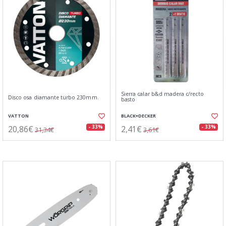
Sierra calar b&d madera c/recto
Disco osa diamante turbo 230mm.
basto
VATTON
BLACK+DECKER
20,86€
2,41€
- 33%
- 33%
31,34€
3,61€