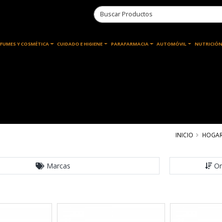
RFUMES Y COSMÉTICA
CUIDADO E HIGIENE
PARAFARMACIA
AUTOMÓVIL
NUTRICIÓN
INICIO
HOGA
Marcas
Or