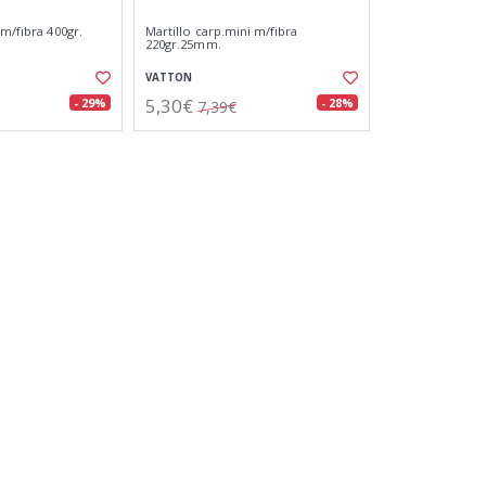
 m/fibra 400gr.
Martillo carp.mini m/fibra
220gr.25mm.
VATTON
5,30€
- 29%
- 28%
7,39€