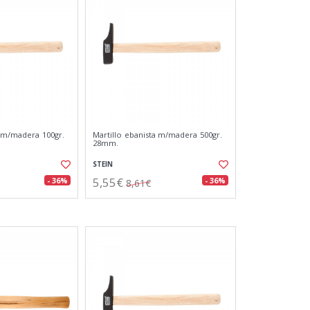
a m/madera 100gr.
Martillo ebanista m/madera 500gr.
28mm.
STEIN
5,55€
- 36%
- 36%
8,61€