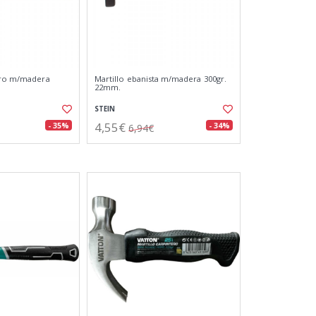
tero m/madera
Martillo ebanista m/madera 300gr.
22mm.
STEIN
4,55€
- 35%
- 34%
6,94€