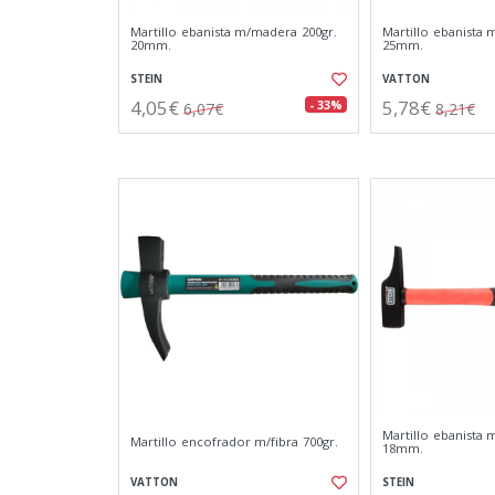
Martillo ebanista m/madera 200gr.
Martillo ebanista 
20mm.
25mm.
STEIN
VATTON
4,05€
5,78€
- 33%
6,07€
8,21€
Martillo ebanista m
Martillo encofrador m/fibra 700gr.
18mm.
VATTON
STEIN