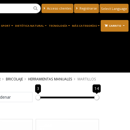
Acceso clientes
Registrarse
Powered by
Translate
 SPORT
DIETÉTICA NATURAL
TECNOLOGÍA
MÁS CATEGORÍAS
CARRITO
R
BRICOLAJE
HERRAMIENTAS MANUALES
MARTILLOS
3
14
denar