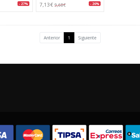
7,13€
- 27%
- 26%
9,68€
Anterior
1
Siguiente