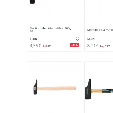
Martillo ebanista m/fibra 200gr.
Martillo bola m/fib
20mm.
STEIN
STEIN
4,55€
8,11€
- 35%
7,04€
12,51€