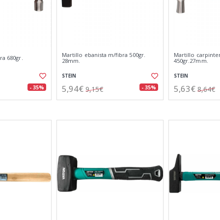
Martillo ebanista m/fibra 500gr.
Martillo carpin
ra 680gr.
28mm.
450gr.27mm.
STEIN
STEIN
5,94€
5,63€
- 35%
- 35%
9,15€
8,64€