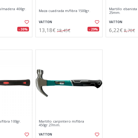
m/madera 400gr.
Martillo ebanista
Maza cuadrada m/fibra 1500gr.
25mm.
VATTON
VATTON
13,18€
6,22€
- 30%
- 29%
18,45€
8,70€
/fibra 100gr.
Martillo carpintero m/fibra
450gr.27mm.
VATTON