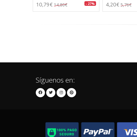
10,79€
4,20€
- 27%
14,80€
5,76€
Síguenos en: