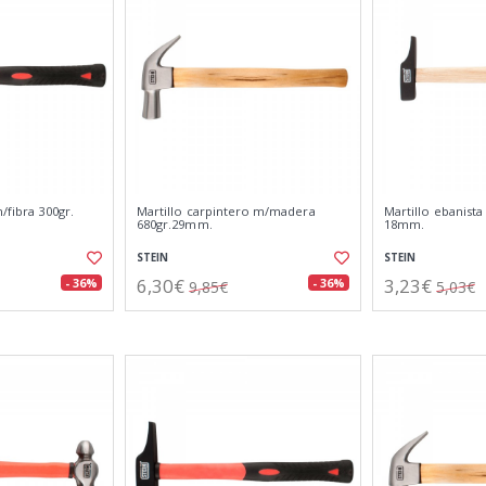
/fibra 300gr.
Martillo carpintero m/madera
Martillo ebanist
680gr.29mm.
18mm.
STEIN
STEIN
6,30€
3,23€
- 36%
- 36%
9,85€
5,03€