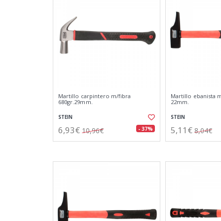
Martillo carpintero m/fibra
Martillo ebanista m
680gr.29mm.
22mm.
STEIN
STEIN
6,93€
5,11€
- 37%
10,96€
8,04€