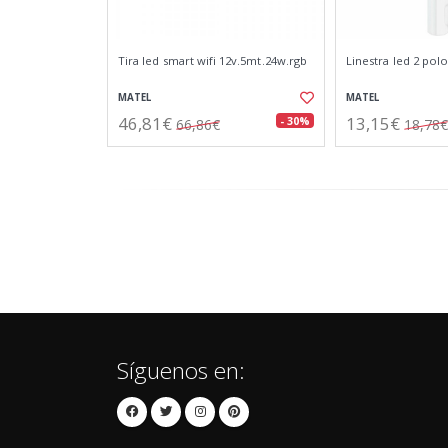
Tira led smart wifi 12v.5mt.24w.rgb
Linestra led 2 polo
MATEL
MATEL
46,81€
13,15€
- 30%
66,86€
18,78€
Síguenos en: