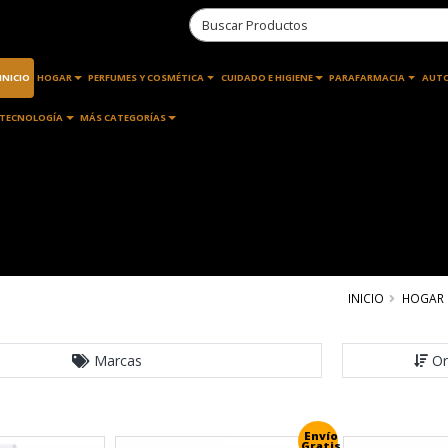
INICIO
HOGAR
PERFUMES Y COSMÉTICA
CUIDADO E HIGIENE
PARAFARMACIA
AUT
TECNOLOGÍA
MÁS CATEGORÍAS
INICIO
HOGAR
Marcas
Or
Envío
Gratis