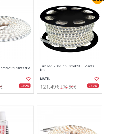
Tira led 230v ip65 smd2835 25mts
5 smd2835 5mts fria
fria
MATEL
121,49€
- 39%
- 32%
3€
179,58€