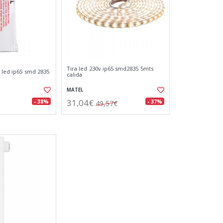
Tira led 230v ip65 smd2835 5mts
 led ip65 smd 2835
calida
MATEL
31,04€
- 38%
- 37%
49,57€