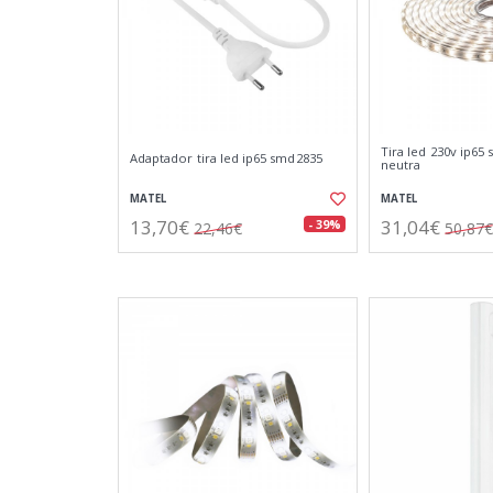
Tira led 230v ip65
Adaptador tira led ip65 smd2835
neutra
MATEL
MATEL
13,70€
31,04€
- 39%
22,46€
50,87€