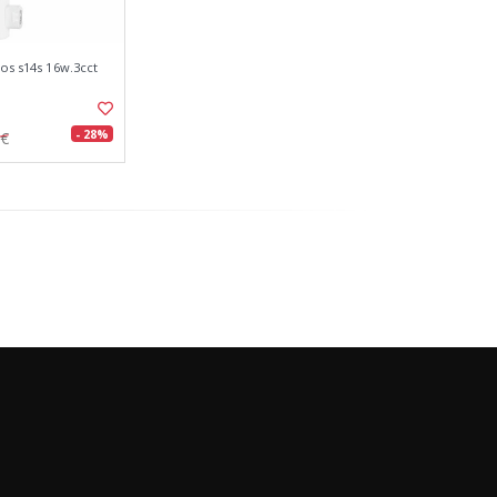
los s14s 16w.3cct
- 28%
7€