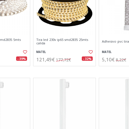
 smd2835 5mts
Tira led 230v ip65 smd2835 25mts
Adhesivo pvc tira
calida
MATEL
MATEL
121,49€
5,10€
- 39%
- 32%
177,72€
8,22€