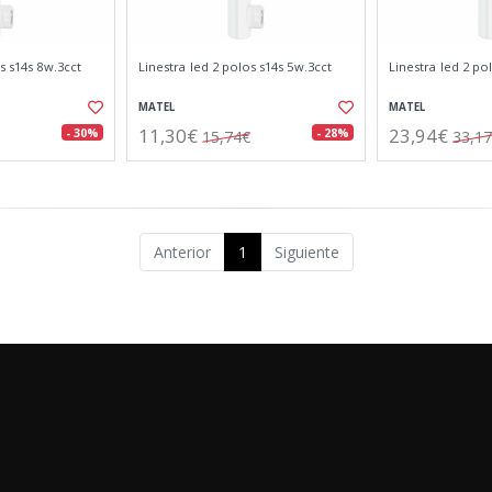
s s14s 8w.3cct
Linestra led 2 polos s14s 5w.3cct
Linestra led 2 po
MATEL
MATEL
11,30€
23,94€
- 30%
- 28%
15,74€
33,1
Anterior
1
Siguiente