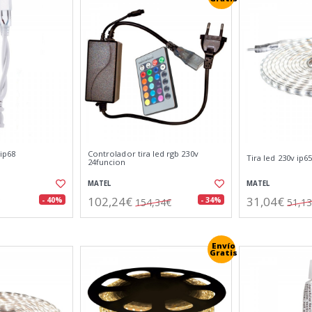
 ip68
Controlador tira led rgb 230v
Tira led 230v ip6
24funcion
MATEL
MATEL
102,24€
31,04€
- 40%
- 34%
154,34€
51,1
Envío
Gratis