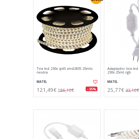
Tira led 230v ip65 smd2835 25mts
Adaptador tira led
neutra
230v.25mt.rgb
MATEL
MATEL
121,49€
25,77€
- 35%
186,10€
43,10€