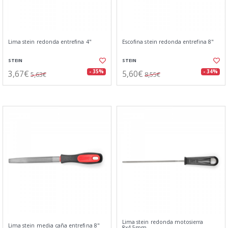
Lima stein redonda entrefina 4"
Escofina stein redonda entrefina 8"
STEIN
STEIN
3,67€
5,60€
- 35%
- 34%
5,63€
8,55€
Lima stein redonda motosierra
Lima stein media caña entrefina 8"
8x4,5mm