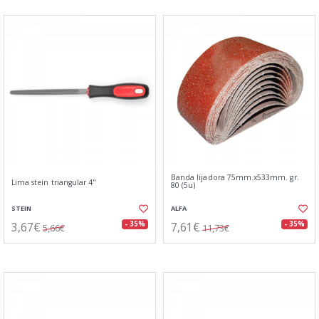
Banda lijadora 75mm.x533mm. gr.
Lima stein triangular 4"
80 (5u)
STEIN
ALFA
3,67€
7,61€
- 35%
- 35%
5,66€
11,73€