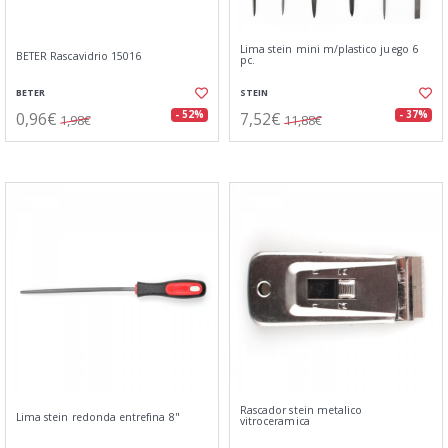
Lima stein mini m/plastico juego 6
BETER Rascavidrio 15016
pc.
BETER
STEIN
0,96€
7,52€
- 52%
- 37%
1,98€
11,88€
Rascador stein metalico
Lima stein redonda entrefina 8"
vitroceramica