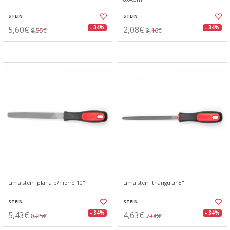
STEIN
STEIN
5,60€
2,08€
- 34%
- 34%
8,55€
3,16€
Lima stein plana p/hierro 10"
Lima stein triangular 8"
STEIN
STEIN
5,43€
4,63€
- 34%
- 34%
8,25€
7,00€