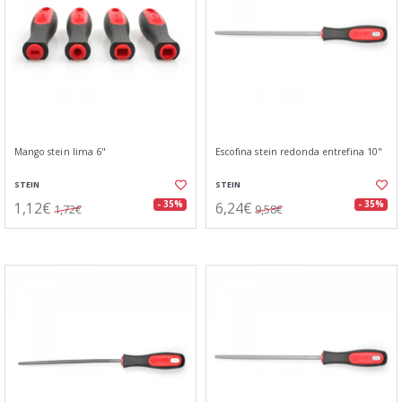
Mango stein lima 6"
Escofina stein redonda entrefina 10"
STEIN
STEIN
1,12€
6,24€
- 35%
- 35%
1,72€
9,58€