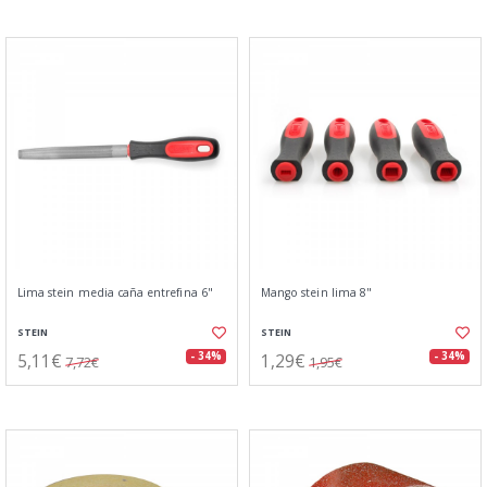
Lima stein media caña entrefina 6"
Mango stein lima 8"
STEIN
STEIN
5,11€
1,29€
- 34%
- 34%
7,72€
1,95€