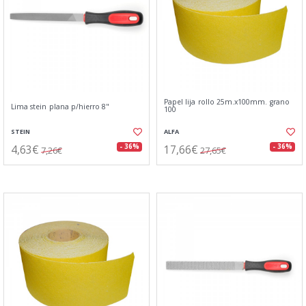
Papel lija rollo 25m.x100mm. grano
Lima stein plana p/hierro 8"
100
STEIN
ALFA
4,63€
17,66€
- 36%
- 36%
7,26€
27,65€