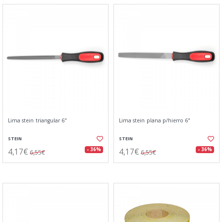
Lima stein triangular 6"
Lima stein plana p/hierro 6"
STEIN
STEIN
4,17€
4,17€
- 36%
- 36%
6,55€
6,55€