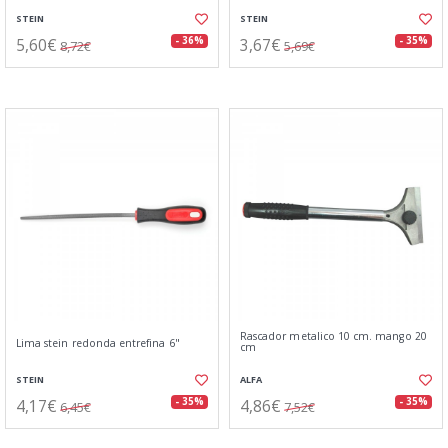
STEIN
STEIN
5,60€
3,67€
- 36%
- 35%
8,72€
5,69€
Rascador metalico 10 cm. mango 20
Lima stein redonda entrefina 6"
cm
STEIN
ALFA
4,17€
4,86€
- 35%
- 35%
6,45€
7,52€