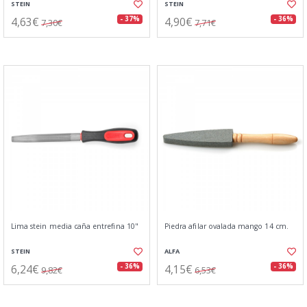
STEIN
STEIN
4,63€
4,90€
- 37%
- 36%
7,30€
7,71€
Lima stein media caña entrefina 10"
Piedra afilar ovalada mango 14 cm.
STEIN
ALFA
6,24€
4,15€
- 36%
- 36%
9,82€
6,53€