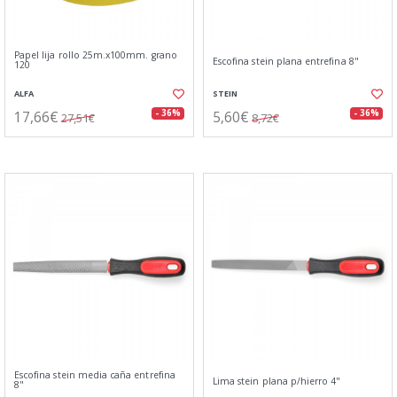
Papel lija rollo 25m.x100mm. grano
Escofina stein plana entrefina 8"
120
ALFA
STEIN
17,66€
5,60€
- 36%
- 36%
27,51€
8,72€
Escofina stein media caña entrefina
Lima stein plana p/hierro 4"
8"