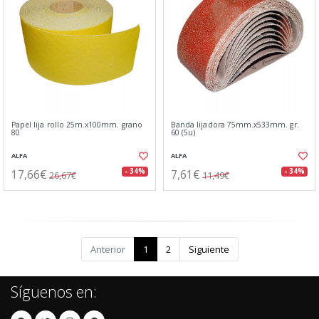
Papel lija rollo 25m.x100mm. grano
Banda lijadora 75mm.x533mm. gr.
80
60 (5u)
ALFA
ALFA
17,66€
7,61€
- 34%
- 34%
26,67€
11,49€
Anterior
1
2
Siguiente
Síguenos en: