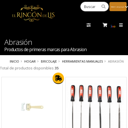
Powered
by
Tra
Abrasión
Productos de primeras marcas para Abrasion
INICIO
HOGAR
BRICOLAJE
HERRAMIENTAS MANUALES
ABRASIÓN
Total de productos disponibles
35