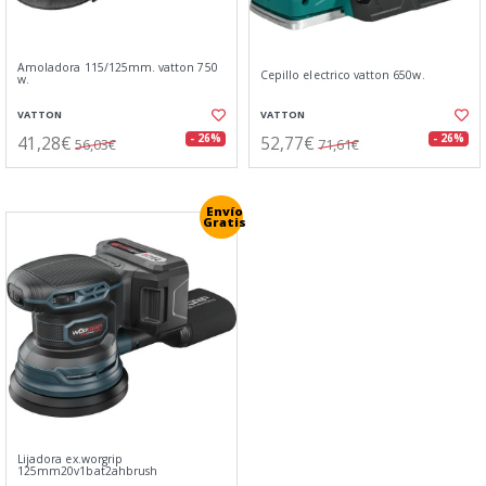
Amoladora 115/125mm. vatton 750
Cepillo electrico vatton 650w.
w.
VATTON
VATTON
41,28€
52,77€
- 26%
- 26%
56,03€
71,61€
Envío
Gratis
Lijadora ex.worgrip
125mm20v1bat2ahbrush