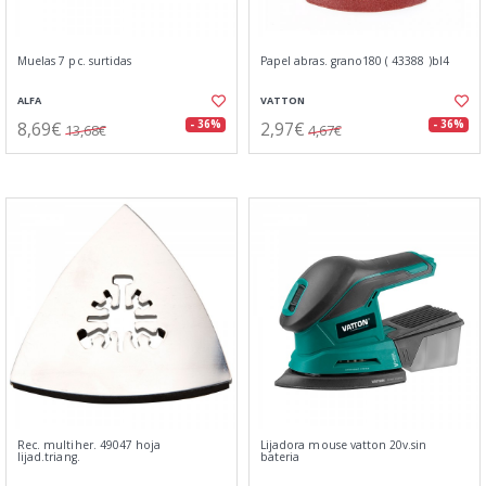
Muelas 7 pc. surtidas
Papel abras. grano180 ( 43388 )bl4
ALFA
VATTON
8,69€
2,97€
- 36%
- 36%
13,68€
4,67€
Rec. multiher. 49047 hoja
Lijadora mouse vatton 20v.sin
lijad.triang.
bateria