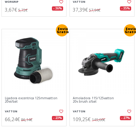
WORGRIP
VATTON
3,67€
37,39€
- 36%
- 35%
5,72€
57,94€
Envío
Envío
Gratis
Grati
Lijadora excentrica 125mmvatton
Amoladora 115/125vatton
20vs/bat
20v.brush.s/bat
VATTON
VATTON
66,24€
109,25€
- 23%
- 27%
86,14€
149,66€