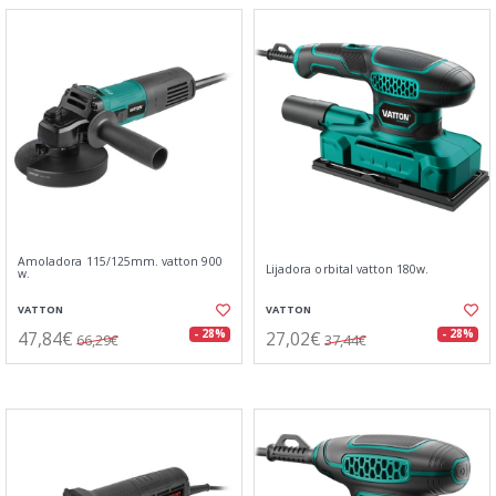
Amoladora 115/125mm. vatton 900
Lijadora orbital vatton 180w.
w.
VATTON
VATTON
47,84€
27,02€
- 28%
- 28%
66,29€
37,44€