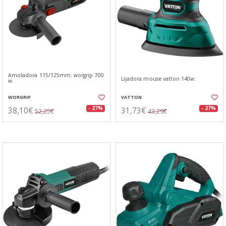
Amoladora 115/125mm. worgrip 700
Lijadora mouse vatton 140w.
w.
WORGRIP
VATTON
38,10€
31,73€
- 27%
- 27%
52,25€
43,29€