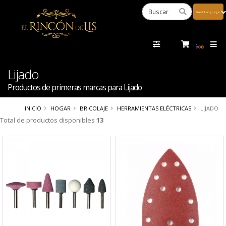
Powered
by
Tra
Lijado
Productos de primeras marcas para Lijado
INICIO
HOGAR
BRICOLAJE
HERRAMIENTAS ELÉCTRICAS
LIJADO
Total de productos disponibles
13