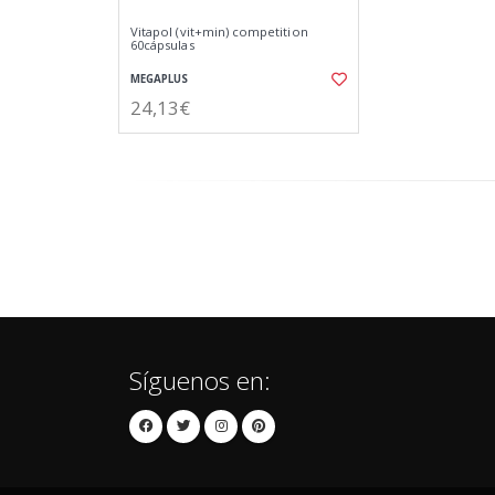
Vitapol (vit+min) competition
60cápsulas
MEGAPLUS
24,13€
Síguenos en: