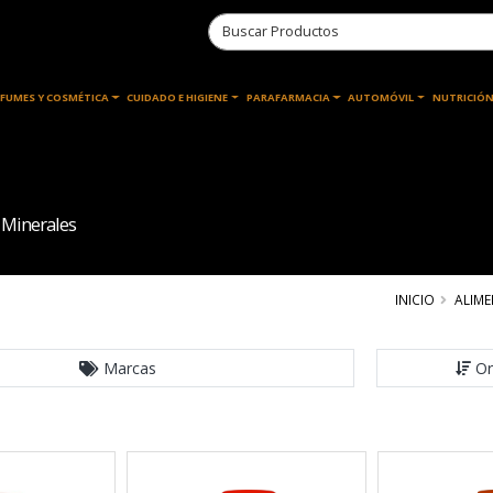
RFUMES Y COSMÉTICA
CUIDADO E HIGIENE
PARAFARMACIA
AUTOMÓVIL
NUTRICIÓN
 Minerales
INICIO
ALIM
Marcas
Or