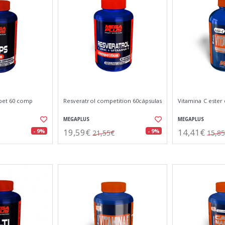
pet 60 comp
Resveratrol competition 60cápsulas
Vitamina C ester
MEGAPLUS
MEGAPLUS
19,59€
14,41€
- 9%
- 9%
21,55€
15,8