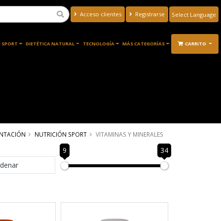
Acceso clientes
Registrarse
Powered by
Translate
 SPORT
DIETÉTICA NATURAL
TECNOLOGÍA
MÁS CATEGORÍAS
CARRITO
ENTACIÓN
NUTRICIÓN SPORT
VITAMINAS Y MINERALES
9
34
denar