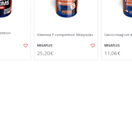
etition
Vitamina E competition 50cápsulas
Calcio+mag+vit.
MEGAPLUS
MEGAPLUS
25,20€
11,06€