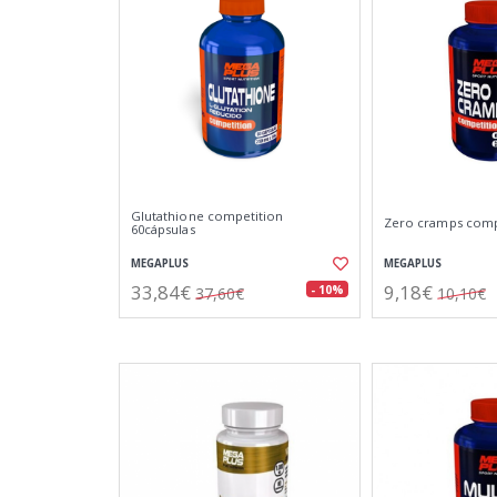
Glutathione competition
Zero cramps com
60cápsulas
MEGAPLUS
MEGAPLUS
33,84€
9,18€
- 10%
37,60€
10,10€