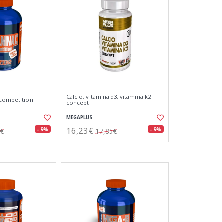
Calcio, vitamina d3, vitamina k2
 competition
concept
MEGAPLUS
16,23€
- 9%
- 9%
5€
17,85€