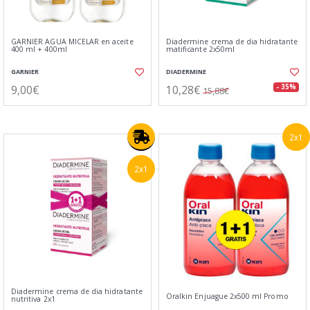
GARNIER AGUA MICELAR en aceite
Diadermine crema de dia hidratante
400 ml + 400ml
matificante 2x50ml
GARNIER
DIADERMINE
9,00€
10,28€
- 35%
15,88€
2x1
2x1
Diadermine crema de dia hidratante
Oralkin Enjuague 2x500 ml Promo
nutritiva 2x1