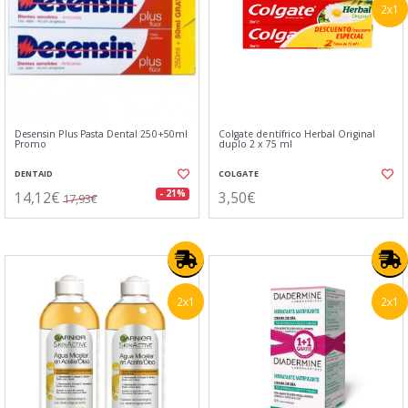
2x1
Desensin Plus Pasta Dental 250+50ml
Colgate dentífrico Herbal Original
Promo
duplo 2 x 75 ml
DENTAID
COLGATE
14,12€
3,50€
- 21%
17,93€
2x1
2x1