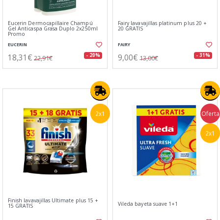
Eucerin Dermocapillaire Champú
Fairy lavavajillas platinum plus 20 +
Gel Anticaspa Grasa Duplo 2x250ml
20 GRATIS
Promo
EUCERIN
FAIRY
18,31€
9,00€
- 20%
- 31%
22,91€
13,00€
2x1
Oferta
2x1
Finish lavavajillas Ultimate plus 15 +
Vileda bayeta suave 1+1
15 GRATIS