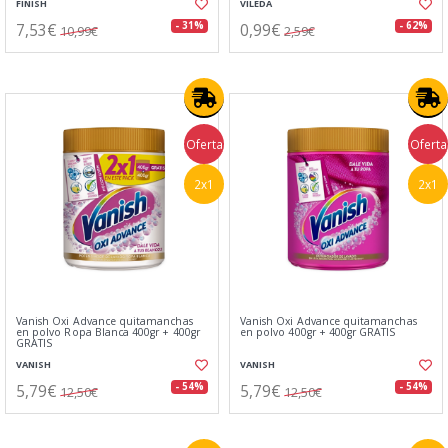
FINISH
VILEDA
7,53€
0,99€
- 31%
- 62%
10,99€
2,59€
Oferta
Oferta
2x1
2x1
Vanish Oxi Advance quitamanchas
Vanish Oxi Advance quitamanchas
en polvo Ropa Blanca 400gr + 400gr
en polvo 400gr + 400gr GRATIS
GRATIS
VANISH
VANISH
5,79€
5,79€
- 54%
- 54%
12,50€
12,50€