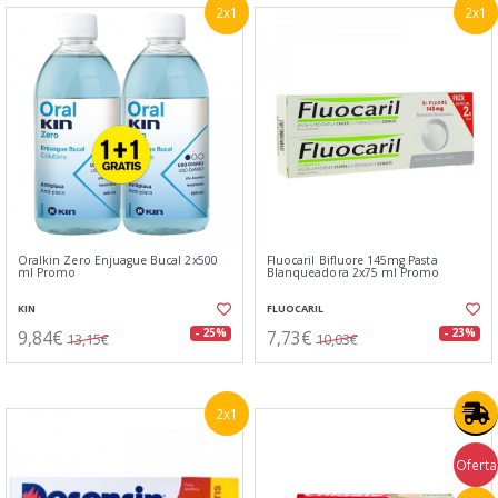
2x1
2x1
Oralkin Zero Enjuague Bucal 2x500
Fluocaril Bifluore 145mg Pasta
ml Promo
Blanqueadora 2x75 ml Promo
KIN
FLUOCARIL
9,84€
7,73€
- 25%
- 23%
13,15€
10,03€
2x1
Oferta