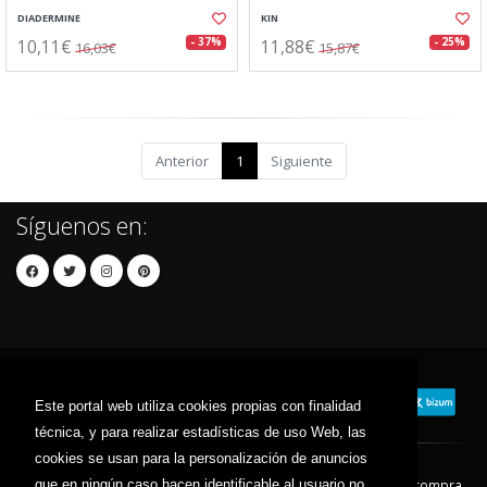
DIADERMINE
KIN
10,11€
11,88€
- 37%
- 25%
16,03€
15,87€
Anterior
1
Siguiente
Síguenos en:
Este portal web utiliza cookies propias con finalidad
técnica, y para realizar estadísticas de uso Web, las
cookies se usan para la personalización de anuncios
que en ningún caso hacen identificable al usuario no
Contacto
Aviso Legal
Condiciones de compra