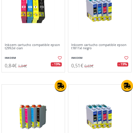
Inkoem cartucho compatible epson
Inkoem cartucho compatible epson
t2992xl cian
t1811xl negro
INKOEM
INKOEM
0,84€
0,51€
- 19%
- 19%
1,04€
0,63€