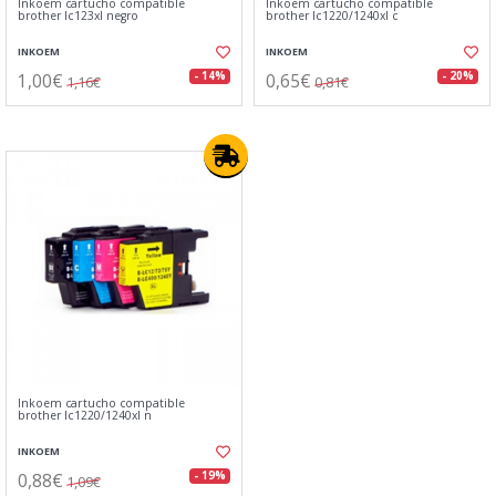
Inkoem cartucho compatible
Inkoem cartucho compatible
brother lc123xl negro
brother lc1220/1240xl c
INKOEM
INKOEM
1,00€
0,65€
- 14%
- 20%
1,16€
0,81€
Inkoem cartucho compatible
brother lc1220/1240xl n
INKOEM
0,88€
- 19%
1,09€