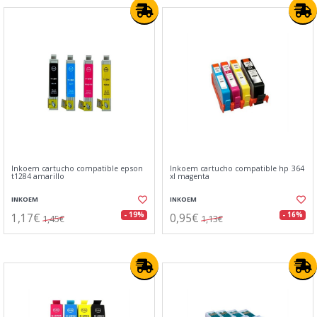
Inkoem cartucho compatible epson
Inkoem cartucho compatible hp 364
t1284 amarillo
xl magenta
INKOEM
INKOEM
1,17€
0,95€
- 19%
- 16%
1,45€
1,13€