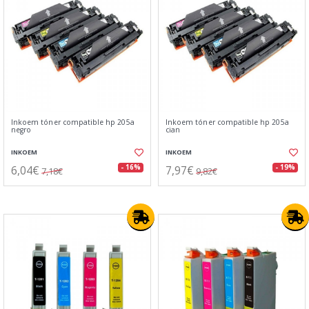
Inkoem tóner compatible hp 205a
Inkoem tóner compatible hp 205a
negro
cian
INKOEM
INKOEM
6,04€
7,97€
- 16%
- 19%
7,18€
9,82€