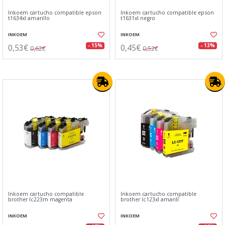
Inkoem cartucho compatible epson
Inkoem cartucho compatible epson
t1634xl amarillo
t1631xl negro
INKOEM
INKOEM
0,53€
0,45€
- 15%
- 13%
0,62€
0,52€
Inkoem cartucho compatible
Inkoem cartucho compatible
brother lc223m magenta
brother lc123xl amarill
INKOEM
INKOEM