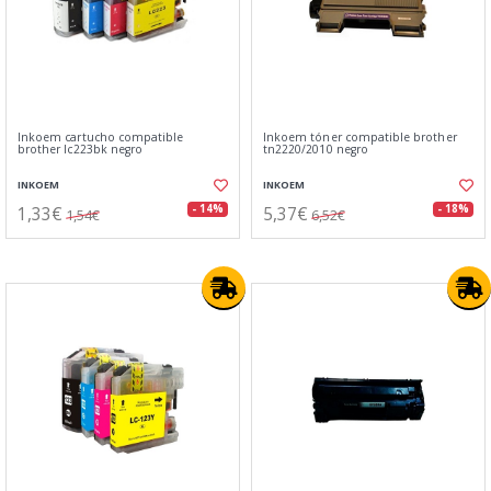
Inkoem cartucho compatible
Inkoem tóner compatible brother
brother lc223bk negro
tn2220/2010 negro
INKOEM
INKOEM
1,33€
5,37€
- 14%
- 18%
1,54€
6,52€