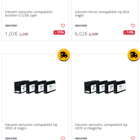
Inkoem cartucho compatible
Inkoem tóner compatible hp 83a
brother lc123xl cyan
negro
INKOEM
INKOEM
1,02€
6,02€
- 15%
- 14%
1,20€
6,98€
Inkoem cartucho compatible hp
Inkoem cartucho compatible hp
n932 xl negro
n933 xl magenta
INKOEM
INKOEM