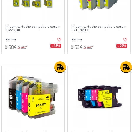
Inkoem cartucho compatible epson
Inkoem cartucho compatible epson
t1282 cian
t0711 negro
INKOEM
INKOEM
0,58€
0,53€
- 15%
- 20%
0,68€
0,66€