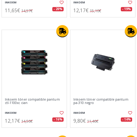
INKOEM
INKOEM
11,65€
12,17€
- 20%
- 19%
14,57€
15,10€
Inkoem tóner compatible pantum
Inkoem tóner compatible pantum
ctl-1100xc cian
pa-310 negro
INKOEM
INKOEM
12,17€
9,80€
- 16%
- 14%
14,56€
11,46€