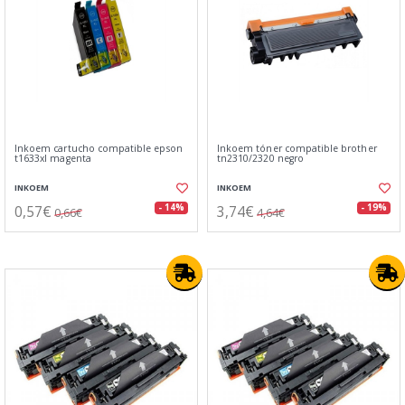
Inkoem cartucho compatible epson
Inkoem tóner compatible brother
t1633xl magenta
tn2310/2320 negro
INKOEM
INKOEM
0,57€
3,74€
- 14%
- 19%
0,66€
4,64€