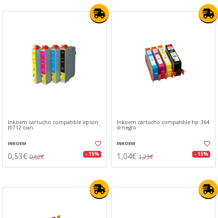
Inkoem cartucho compatible epson
Inkoem cartucho compatible hp 364
t0712 cian
xl negro
INKOEM
INKOEM
0,53€
1,04€
- 15%
- 15%
0,62€
1,23€