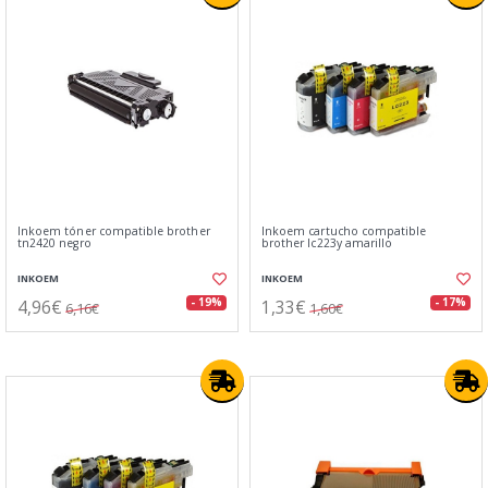
Inkoem tóner compatible brother
Inkoem cartucho compatible
tn2420 negro
brother lc223y amarillo
INKOEM
INKOEM
4,96€
1,33€
- 19%
- 17%
6,16€
1,60€