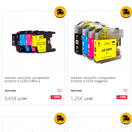
Inkoem cartucho compatible
Inkoem cartucho compatible
brother lc1220/1240xl a
brother lc123xl magenta
INKOEM
INKOEM
0,65€
1,25€
- 18%
- 19%
0,79€
1,54€