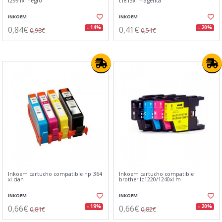
t2991xl negro
t1813xl magenta
INKOEM
INKOEM
0,84€
0,41€
- 14%
- 20%
0,98€
0,51€
Inkoem cartucho compatible hp 364
Inkoem cartucho compatible
xl cian
brother lc1220/1240xl m
INKOEM
INKOEM
0,66€
0,66€
- 19%
- 20%
0,81€
0,82€