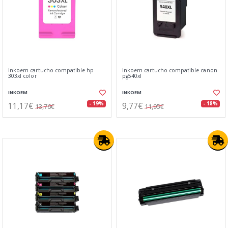
Inkoem cartucho compatible hp
Inkoem cartucho compatible canon
303xl color
pg540xl
INKOEM
INKOEM
11,17€
9,77€
- 19%
- 18%
13,76€
11,95€