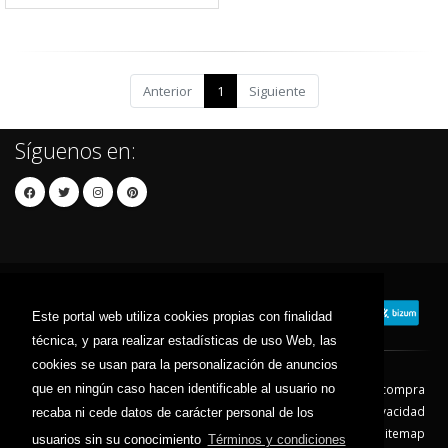
Anterior
1
Siguiente
Síguenos en:
Este portal web utiliza cookies propias con finalidad
técnica, y para realizar estadísticas de uso Web, las
cookies se usan para la personalización de anuncios
que en ningún caso hacen identificable al usuario no
Contacto
Aviso Legal
Condiciones de compra
Política de envíos
Política de devolución
Política de Privacidad
recaba ni cede datos de carácter personal de los
Política de Cookies
Sitemap
usuarios sin su conocimiento
Términos y condiciones