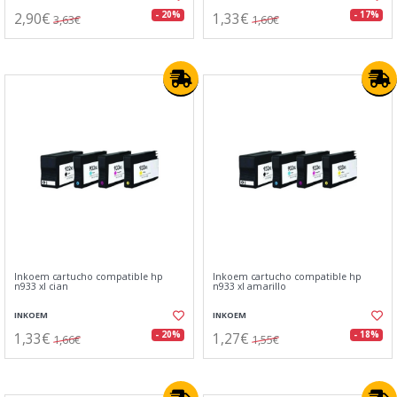
2,90€
1,33€
- 20%
- 17%
3,63€
1,60€
Inkoem cartucho compatible hp
Inkoem cartucho compatible hp
n933 xl cian
n933 xl amarillo
INKOEM
INKOEM
1,33€
1,27€
- 20%
- 18%
1,66€
1,55€