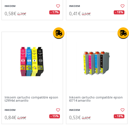
INKOEM
INKOEM
0,58€
0,41€
- 17%
- 18%
0,70€
0,50€
Inkoem cartucho compatible epson
Inkoem cartucho compatible epson
t2994xl amarillo
t0714 amarillo
INKOEM
INKOEM
0,84€
0,53€
- 15%
- 18%
0,99€
0,65€