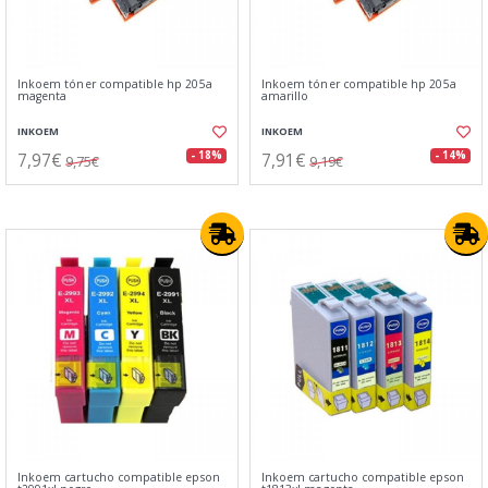
Inkoem tóner compatible hp 205a
Inkoem tóner compatible hp 205a
magenta
amarillo
INKOEM
INKOEM
7,97€
7,91€
- 18%
- 14%
9,75€
9,19€
Inkoem cartucho compatible epson
Inkoem cartucho compatible epson