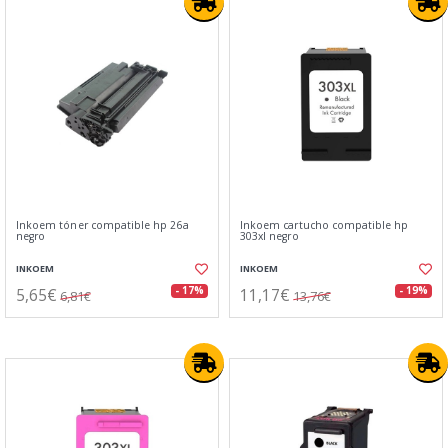
Inkoem tóner compatible hp 26a
Inkoem cartucho compatible hp
negro
303xl negro
INKOEM
INKOEM
5,65€
11,17€
- 17%
- 19%
6,81€
13,76€