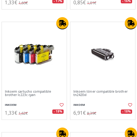
1,33€
0,85€
- 17%
- 16%
1,60€
1,01€
Inkoem cartucho compatible
Inkoem tóner compatible brother
brother lc223c cyan
tn2420xl
INKOEM
INKOEM
1,33€
6,91€
- 18%
- 18%
1,62€
8,39€